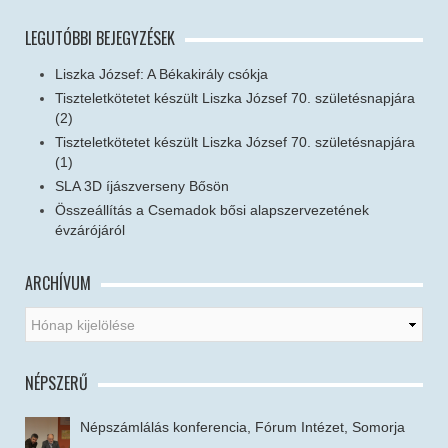
LEGUTÓBBI BEJEGYZÉSEK
Liszka József: A Békakirály csókja
Tiszteletkötetet készült Liszka József 70. születésnapjára
(2)
Tiszteletkötetet készült Liszka József 70. születésnapjára
(1)
SLA 3D íjászverseny Bősön
Összeállítás a Csemadok bősi alapszervezetének
évzárójáról
ARCHÍVUM
NÉPSZERŰ
Népszámlálás konferencia, Fórum Intézet, Somorja