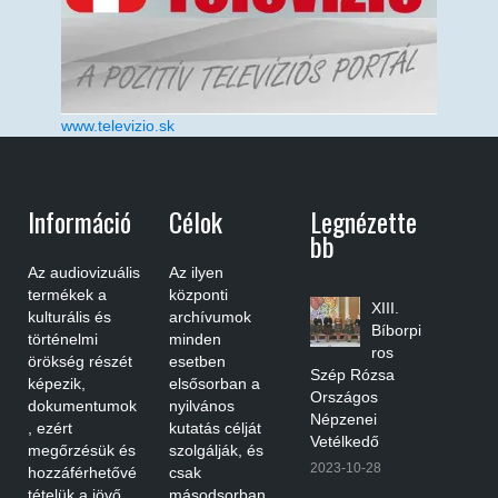
www.televizio.sk
Információ
Célok
Legnézette
Bb
Az audiovizuális
Az ilyen
termékek a
központi
XIII.
kulturális és
archívumok
Bíborpi
történelmi
minden
ros
örökség részét
esetben
Szép Rózsa
képezik,
elsősorban a
Országos
dokumentumok
nyilvános
Népzenei
, ezért
kutatás célját
Vetélkedő
megőrzésük és
szolgálják, és
2023-10-28
hozzáférhetővé
csak
tételük a jövő
másodsorban