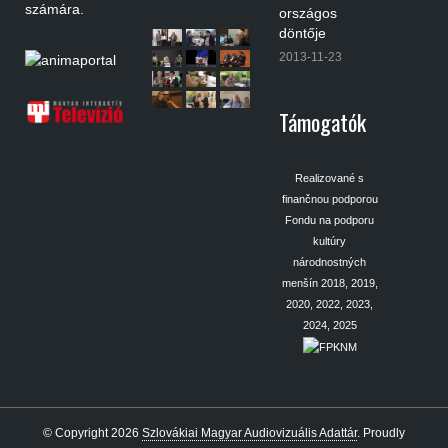
számára.
országos
döntője
2013-11-23
Támogatók
Realizované s
finančnou podporou
Fondu na podporu
kultúry
národnostných
menšín 2018, 2019,
2020, 2022, 2023,
2024, 2025
© Copyright 2026
Szlovákiai Magyar Audiovizuális Adattár
.
Proudly