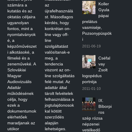
Koller
számára a
az
Gyula
kutatás és az
újrafelhasználá
pápai
oktatás céljaira
st. Másodlagos
prelátus
ugyanolyan
kérdés, hogy
vasmiséje,
fontos, mint a
konkrétan on-
Pozsonypüspök
nyomtatványok
line vagy off-
i
é, a
line
képzőművészet
szolgáltatást
2011-06-19
i alkotásoké, a
valósítanak-e
filmeké és a
meg, a
Cséfal
zeneműveké. A
tendencia
vay
Szlovákiai
viszont az on-
Zsolt
Magyar
line szolgáltatás
logopédus
Audiovizuális
felé mutat. Az
portréja
Adattár
adattár által
2011-01-10
működésének
tárolt felvételek
célja, hogy
felhasználása a
IX.
ezek a
jogtulajdonosok
Bíborpi
dokumentumok
kal kötött
ros
elérhetőek
szerződés
szép rózsa
maradjanak az
alapján
népzenei
utókor
lehetséges.
vetélkedő