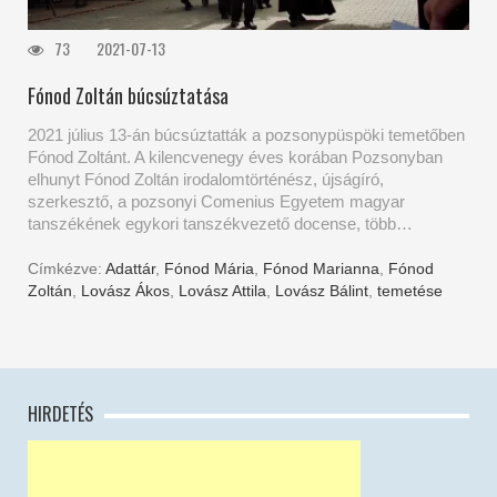
73
2021-07-13
Fónod Zoltán búcsúztatása
2021 július 13-án búcsúztatták a pozsonypüspöki temetőben
Fónod Zoltánt. A kilencvenegy éves korában Pozsonyban
elhunyt Fónod Zoltán irodalomtörténész, újságíró,
szerkesztő, a pozsonyi Comenius Egyetem magyar
tanszékének egykori tanszékvezető docense, több…
Címkézve:
Adattár
,
Fónod Mária
,
Fónod Marianna
,
Fónod
Zoltán
,
Lovász Ákos
,
Lovász Attila
,
Lovász Bálint
,
temetése
HIRDETÉS