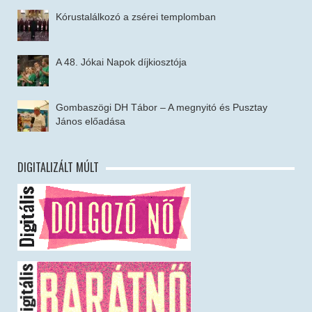
Kórustalálkozó a zsérei templomban
A 48. Jókai Napok díjkiosztója
Gombaszögi DH Tábor – A megnyitó és Pusztay
János előadása
DIGITALIZÁLT MÚLT