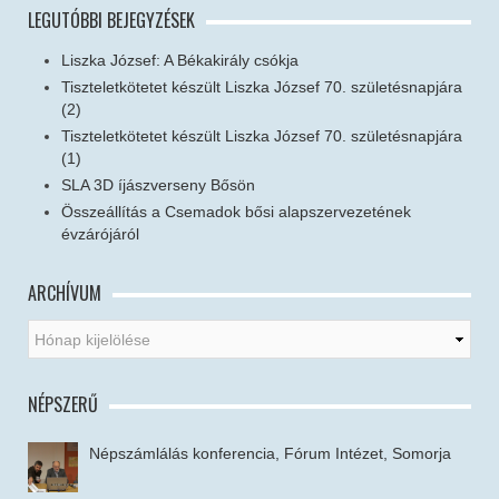
LEGUTÓBBI BEJEGYZÉSEK
Liszka József: A Békakirály csókja
Tiszteletkötetet készült Liszka József 70. születésnapjára
(2)
Tiszteletkötetet készült Liszka József 70. születésnapjára
(1)
SLA 3D íjászverseny Bősön
Összeállítás a Csemadok bősi alapszervezetének
évzárójáról
ARCHÍVUM
NÉPSZERŰ
Népszámlálás konferencia, Fórum Intézet, Somorja