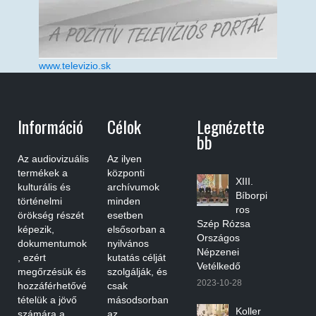
www.televizio.sk
Információ
Célok
Legnézette
Bb
Az audiovizuális
Az ilyen
termékek a
központi
XIII.
kulturális és
archívumok
Bíborpi
történelmi
minden
ros
örökség részét
esetben
Szép Rózsa
képezik,
elsősorban a
Országos
dokumentumok
nyilvános
Népzenei
, ezért
kutatás célját
Vetélkedő
megőrzésük és
szolgálják, és
2023-10-28
hozzáférhetővé
csak
tételük a jövő
másodsorban
Koller
számára a
az