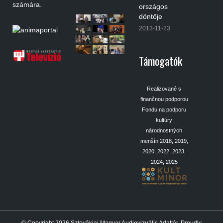
számára.
országos
döntője
2013-11-23
Támogatók
Realizované s
finančnou podporou
Fondu na podporu
kultúry
národnostných
menšín 2018, 2019,
2020, 2022, 2023,
2024, 2025
© Copyright 2026
Szlovákiai Magyar Audiovizuális Adattár
.
Proudly