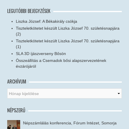
LEGUTÓBBI BEJEGYZÉSEK
Liszka József: A Békakirály csókja
Tiszteletkötetet készült Liszka József 70. születésnapjára
(2)
Tiszteletkötetet készült Liszka József 70. születésnapjára
(1)
SLA 3D íjászverseny Bősön
Összeállítás a Csemadok bősi alapszervezetének
évzárójáról
ARCHÍVUM
NÉPSZERŰ
Népszámlálás konferencia, Fórum Intézet, Somorja