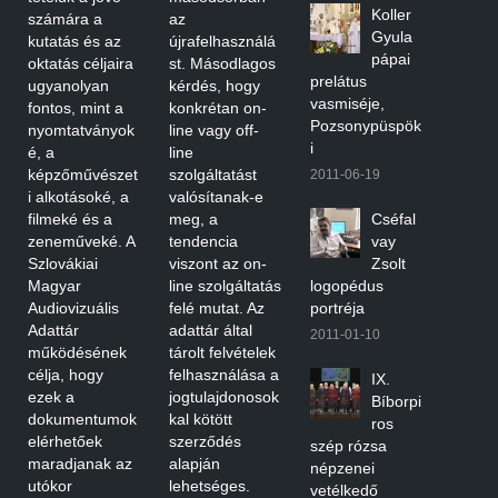
Koller
számára a
az
Gyula
kutatás és az
újrafelhasználá
pápai
oktatás céljaira
st. Másodlagos
prelátus
ugyanolyan
kérdés, hogy
vasmiséje,
fontos, mint a
konkrétan on-
Pozsonypüspök
nyomtatványok
line vagy off-
i
é, a
line
képzőművészet
szolgáltatást
2011-06-19
i alkotásoké, a
valósítanak-e
filmeké és a
meg, a
Cséfal
zeneműveké. A
tendencia
vay
Szlovákiai
viszont az on-
Zsolt
Magyar
line szolgáltatás
logopédus
Audiovizuális
felé mutat. Az
portréja
Adattár
adattár által
2011-01-10
működésének
tárolt felvételek
célja, hogy
felhasználása a
IX.
ezek a
jogtulajdonosok
Bíborpi
dokumentumok
kal kötött
ros
elérhetőek
szerződés
szép rózsa
maradjanak az
alapján
népzenei
utókor
lehetséges.
vetélkedő