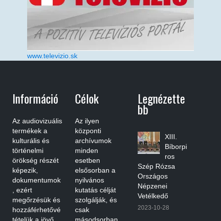
www.televizio.sk
Információ
Célok
Legnézette
Bb
Az audiovizuális
Az ilyen
termékek a
központi
XIII.
kulturális és
archívumok
Bíborpi
történelmi
minden
ros
örökség részét
esetben
Szép Rózsa
képezik,
elsősorban a
Országos
dokumentumok
nyilvános
Népzenei
, ezért
kutatás célját
Vetélkedő
megőrzésük és
szolgálják, és
2023-10-28
hozzáférhetővé
csak
tételük a jövő
másodsorban