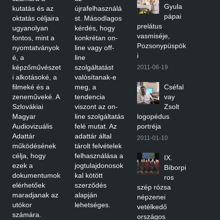
Gyula
kutatás és az
újrafelhasználá
pápai
oktatás céljaira
st. Másodlagos
prelátus
ugyanolyan
kérdés, hogy
vasmiséje,
fontos, mint a
konkrétan on-
Pozsonypüspök
nyomtatványok
line vagy off-
i
é, a
line
képzőművészet
szolgáltatást
2011-06-19
i alkotásoké, a
valósítanak-e
filmeké és a
meg, a
Cséfal
zeneműveké. A
tendencia
vay
Szlovákiai
viszont az on-
Zsolt
Magyar
line szolgáltatás
logopédus
Audiovizuális
felé mutat. Az
portréja
Adattár
adattár által
2011-01-10
működésének
tárolt felvételek
célja, hogy
felhasználása a
IX.
ezek a
jogtulajdonosok
Bíborpi
dokumentumok
kal kötött
ros
elérhetőek
szerződés
szép rózsa
maradjanak az
alapján
népzenei
utókor
lehetséges.
vetélkedő
számára.
országos