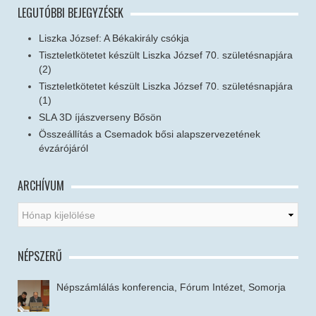
LEGUTÓBBI BEJEGYZÉSEK
Liszka József: A Békakirály csókja
Tiszteletkötetet készült Liszka József 70. születésnapjára
(2)
Tiszteletkötetet készült Liszka József 70. születésnapjára
(1)
SLA 3D íjászverseny Bősön
Összeállítás a Csemadok bősi alapszervezetének
évzárójáról
ARCHÍVUM
NÉPSZERŰ
Népszámlálás konferencia, Fórum Intézet, Somorja