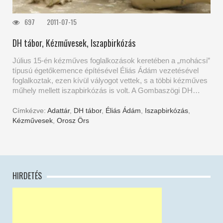
697
2011-07-15
DH tábor, Kézművesek, Iszapbirkózás
Július 15-én kézműves foglalkozások keretében a „mohácsi”
típusú égetőkemence építésével Éliás Ádám vezetésével
foglalkoztak, ezen kívül vályogot vettek, s a többi kézműves
műhely mellett iszapbirkózás is volt. A Gombaszögi DH…
Címkézve:
Adattár
,
DH tábor
,
Éliás Ádám
,
Iszapbirkózás
,
Kézművesek
,
Orosz Örs
HIRDETÉS