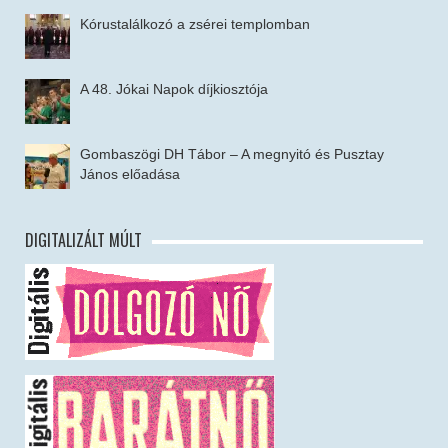
Kórustalálkozó a zsérei templomban
A 48. Jókai Napok díjkiosztója
Gombaszögi DH Tábor – A megnyitó és Pusztay
János előadása
DIGITALIZÁLT MÚLT