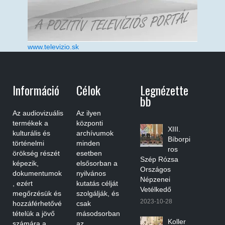
www.televizio.sk
Információ
Célok
Legnézette
Bb
Az audiovizuális
Az ilyen
termékek a
központi
XIII.
kulturális és
archívumok
Bíborpi
történelmi
minden
ros
örökség részét
esetben
Szép Rózsa
képezik,
elsősorban a
Országos
dokumentumok
nyilvános
Népzenei
, ezért
kutatás célját
Vetélkedő
megőrzésük és
szolgálják, és
2023-10-28
hozzáférhetővé
csak
tételük a jövő
másodsorban
Koller
számára a
az