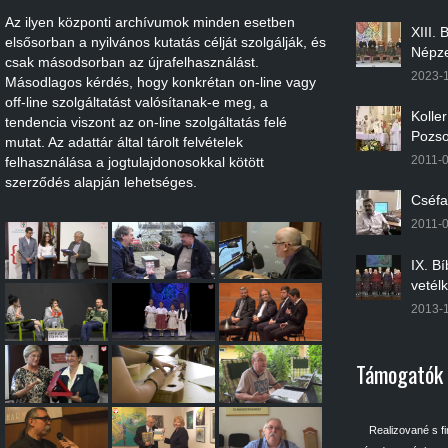
Az ilyen központi archívumok minden esetben
XIII.
elsősorban a nyilvános kutatás célját szolgálják, és
Népze
csak másodsorban az újrafelhasználást.
2023-
Másodlagos kérdés, hogy konkrétan on-line vagy
off-line szolgáltatást valósítanak-e meg, a
Kolle
tendencia viszont az on-line szolgáltatás felé
Pozso
mutat. Az adattár által tárolt felvételek
2011-
felhasználása a jogtulajdonosokkal kötött
szerződés alapján lehetséges.
Cséfa
2011-
IX. B
vetél
2013-
Támogatók
Realizované s f