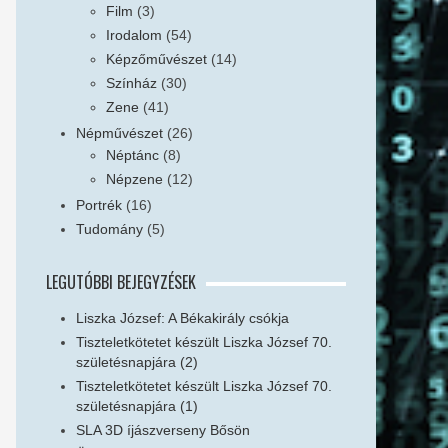
Film
(3)
Irodalom
(54)
Képzőművészet
(14)
Színház
(30)
Zene
(41)
Népművészet
(26)
Néptánc
(8)
Népzene
(12)
Portrék
(16)
Tudomány
(5)
LEGUTÓBBI BEJEGYZÉSEK
Liszka József: A Békakirály csókja
Tiszteletkötetet készült Liszka József 70.
születésnapjára (2)
Tiszteletkötetet készült Liszka József 70.
születésnapjára (1)
SLA 3D íjászverseny Bősön