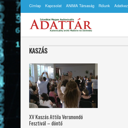
Címlap
Kapcsolat
ANIMA Társaság
Rólunk
Adatkez
KASZÁS
XV Kaszás Attila Versmondó
Fesztivál – döntő