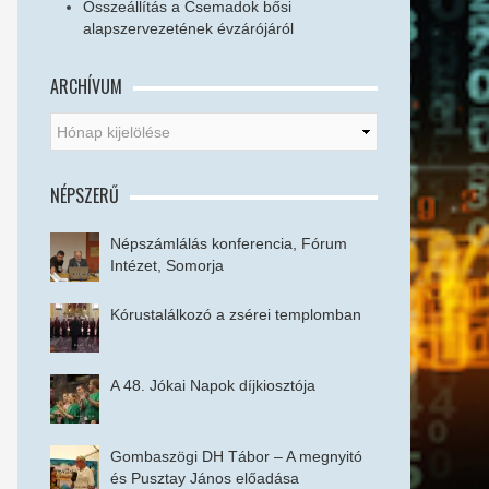
Összeállítás a Csemadok bősi
alapszervezetének évzárójáról
ARCHÍVUM
NÉPSZERŰ
Népszámlálás konferencia, Fórum
Intézet, Somorja
Kórustalálkozó a zsérei templomban
A 48. Jókai Napok díjkiosztója
Gombaszögi DH Tábor – A megnyitó
és Pusztay János előadása