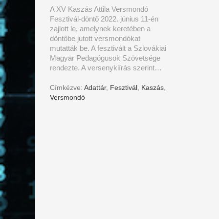
A XV Kaszás Attila Versmondó
Fesztivál-döntő 2022. június 11-én
zajlott le, amelynek keretében a
döntőbe jutott versmondókat
mutatták be. A fesztivált a Szlovákiai
Magyar Pedagógusok Szövetsége
rendezte. A versenykiírás szerint…
Címkézve:
Adattár
,
Fesztivál
,
Kaszás
,
Versmondó