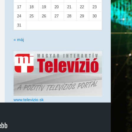
17
18
19
20
21
22
23
24
25
26
27
28
29
30
31
« máj
www.televizio.sk
ebb