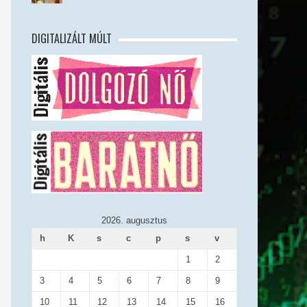
DIGITALIZÁLT MÚLT
2026. augusztus
h
K
s
c
p
s
v
1
2
3
4
5
6
7
8
9
10
11
12
13
14
15
16