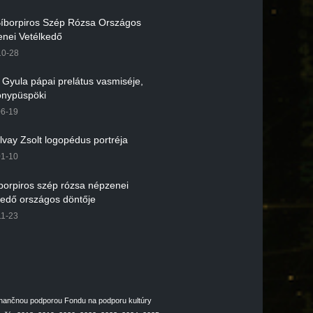
 Bíborpiros Szép Rózsa Országos
nei Vetélkedő
10-28
r Gyula pápai prelátus vasmiséje,
nypüspöki
06-19
lvay Zsolt logopédus portréja
01-10
íborpiros szép rózsa népzenei
kedő országos döntője
11-23
inančnou podporou Fondu na podporu kultúry