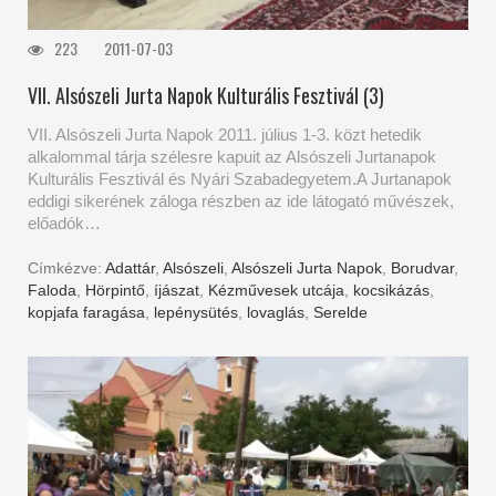
223
2011-07-03
VII. Alsószeli Jurta Napok Kulturális Fesztivál (3)
VII. Alsószeli Jurta Napok 2011. július 1-3. közt hetedik
alkalommal tárja szélesre kapuit az Alsószeli Jurtanapok
Kulturális Fesztivál és Nyári Szabadegyetem.A Jurtanapok
eddigi sikerének záloga részben az ide látogató művészek,
előadók…
Címkézve:
Adattár
,
Alsószeli
,
Alsószeli Jurta Napok
,
Borudvar
,
Faloda
,
Hörpintő
,
íjászat
,
Kézművesek utcája
,
kocsikázás
,
kopjafa faragása
,
lepénysütés
,
lovaglás
,
Serelde