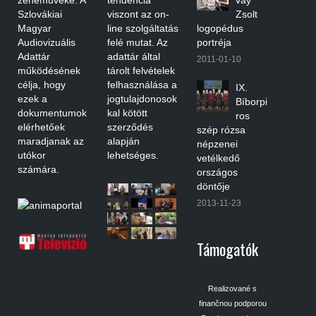
Szlovákiai
viszont az on-
Zsolt
Magyar
line szolgáltatás
logopédus
Audiovizuális
felé mutat. Az
portréja
Adattár
adattár által
2011-01-10
működésének
tárolt felvételek
célja, hogy
felhasználása a
IX.
ezek a
jogtulajdonosok
Bíborpi
dokumentumok
kal kötött
ros
elérhetőek
szerződés
szép rózsa
maradjanak az
alapján
népzenei
utókor
lehetséges.
vetélkedő
számára.
országos
döntője
2013-11-23
Támogatók
Realizované s
finančnou podporou