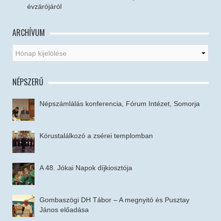
évzárójáról
ARCHÍVUM
NÉPSZERŰ
Népszámlálás konferencia, Fórum Intézet, Somorja
Kórustalálkozó a zsérei templomban
A 48. Jókai Napok díjkiosztója
Gombaszögi DH Tábor – A megnyitó és Pusztay
János előadása