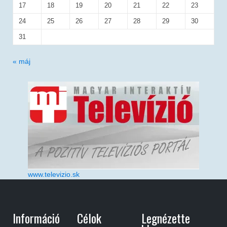
17
18
19
20
21
22
23
24
25
26
27
28
29
30
31
« máj
www.televizio.sk
Információ
Célok
Legnézette