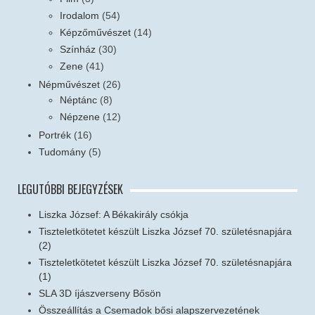
Irodalom
(54)
Képzőművészet
(14)
Színház
(30)
Zene
(41)
Népművészet
(26)
Néptánc
(8)
Népzene
(12)
Portrék
(16)
Tudomány
(5)
LEGUTÓBBI BEJEGYZÉSEK
Liszka József: A Békakirály csókja
Tiszteletkötetet készült Liszka József 70. születésnapjára
(2)
Tiszteletkötetet készült Liszka József 70. születésnapjára
(1)
SLA 3D íjászverseny Bősön
Összeállítás a Csemadok bősi alapszervezetének