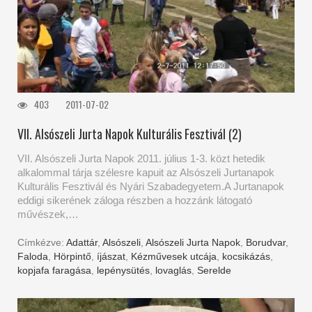
403
2011-07-02
VII. Alsószeli Jurta Napok Kulturális Fesztivál (2)
VII. Alsószeli Jurta Napok 2011. július 1-3. közt hetedik
alkalommal tárja szélesre kapuit az Alsószeli Jurtanapok
Kulturális Fesztivál és Nyári Szabadegyetem.A Jurtanapok
eddigi sikerének záloga részben a hozzánk látogató
művészek,…
Címkézve:
Adattár
,
Alsószeli
,
Alsószeli Jurta Napok
,
Borudvar
,
Faloda
,
Hörpintő
,
íjászat
,
Kézművesek utcája
,
kocsikázás
,
kopjafa faragása
,
lepénysütés
,
lovaglás
,
Serelde