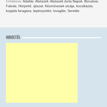
Címkézve:
Adattár
,
Alsószeli
,
Alsószeli Jurta Napok
,
Borudvar
,
Faloda
,
Hörpintő
,
íjászat
,
Kézművesek utcája
,
kocsikázás
,
kopjafa faragása
,
lepénysütés
,
lovaglás
,
Serelde
HIRDETÉS