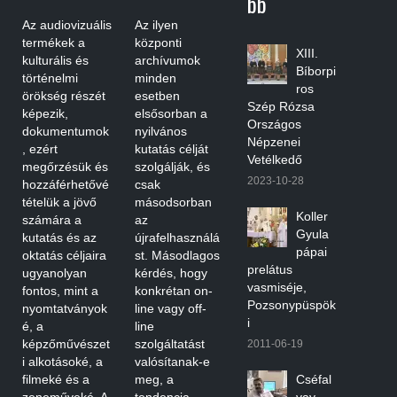
Bb
Az audiovizuális
Az ilyen
termékek a
központi
XIII.
kulturális és
archívumok
Bíborpi
történelmi
minden
ros
örökség részét
esetben
Szép Rózsa
képezik,
elsősorban a
Országos
dokumentumok
nyilvános
Népzenei
, ezért
kutatás célját
Vetélkedő
megőrzésük és
szolgálják, és
2023-10-28
hozzáférhetővé
csak
tételük a jövő
másodsorban
Koller
számára a
az
Gyula
kutatás és az
újrafelhasználá
pápai
oktatás céljaira
st. Másodlagos
prelátus
ugyanolyan
kérdés, hogy
vasmiséje,
fontos, mint a
konkrétan on-
Pozsonypüspök
nyomtatványok
line vagy off-
i
é, a
line
képzőművészet
szolgáltatást
2011-06-19
i alkotásoké, a
valósítanak-e
filmeké és a
meg, a
Cséfal
zeneműveké. A
tendencia
vay