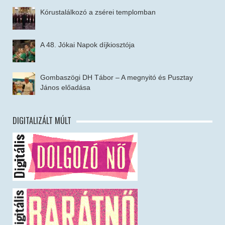
Kórustalálkozó a zsérei templomban
A 48. Jókai Napok díjkiosztója
Gombaszögi DH Tábor – A megnyitó és Pusztay
János előadása
DIGITALIZÁLT MÚLT