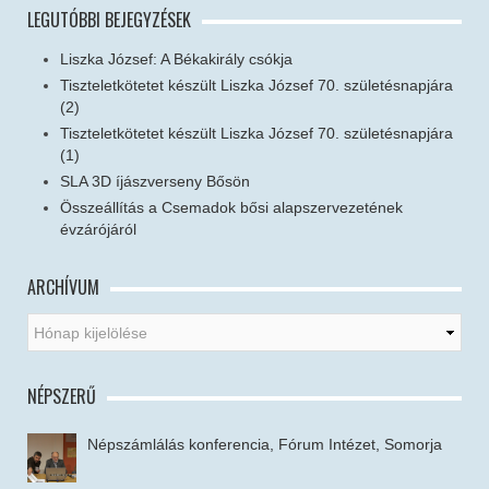
LEGUTÓBBI BEJEGYZÉSEK
Liszka József: A Békakirály csókja
Tiszteletkötetet készült Liszka József 70. születésnapjára
(2)
Tiszteletkötetet készült Liszka József 70. születésnapjára
(1)
SLA 3D íjászverseny Bősön
Összeállítás a Csemadok bősi alapszervezetének
évzárójáról
ARCHÍVUM
NÉPSZERŰ
Népszámlálás konferencia, Fórum Intézet, Somorja