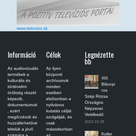
www.televizio.sk
Információ
Célok
Legnézette
Bb
Az audiovizuális
Az ilyen
termékek a
központi
XIII.
kulturális és
archívumok
Bíborpi
történelmi
minden
ros
örökség részét
esetben
Szép Rózsa
képezik,
elsősorban a
Országos
dokumentumok
nyilvános
Népzenei
, ezért
kutatás célját
Vetélkedő
megőrzésük és
szolgálják, és
2023-10-28
hozzáférhetővé
csak
tételük a jövő
másodsorban
Koller
számára a
az