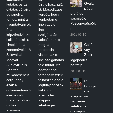
Gyula
kutatás és az
újrafelhasználá
pápai
oktatás céljaira
st. Másodlagos
prelátus
ugyanolyan
kérdés, hogy
vasmiséje,
fontos, mint a
konkrétan on-
Pozsonypüspök
nyomtatványok
line vagy off-
i
é, a
line
képzőművészet
szolgáltatást
2011-06-19
i alkotásoké, a
valósítanak-e
filmeké és a
meg, a
Cséfal
zeneműveké. A
tendencia
vay
Szlovákiai
viszont az on-
Zsolt
Magyar
line szolgáltatás
logopédus
Audiovizuális
felé mutat. Az
portréja
Adattár
adattár által
2011-01-10
működésének
tárolt felvételek
célja, hogy
felhasználása a
IX.
ezek a
jogtulajdonosok
Bíborpi
dokumentumok
kal kötött
ros
elérhetőek
szerződés
szép rózsa
maradjanak az
alapján
népzenei
utókor
lehetséges.
vetélkedő
számára.
országos