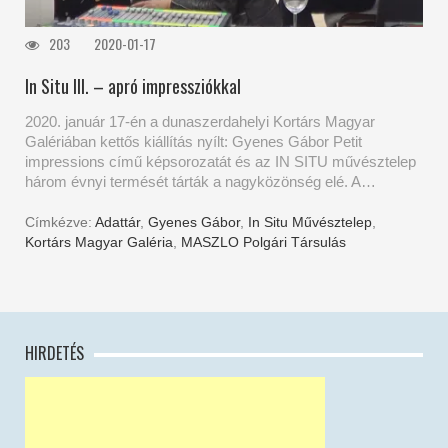
203
2020-01-17
In Situ III. – apró impressziókkal
2020. január 17-én a dunaszerdahelyi Kortárs Magyar
Galériában kettős kiállítás nyílt: Gyenes Gábor Petit
impressions című képsorozatát és az IN SITU művésztelep
három évnyi termését tárták a nagyközönség elé. A…
Címkézve:
Adattár
,
Gyenes Gábor
,
In Situ Művésztelep
,
Kortárs Magyar Galéria
,
MASZLO Polgári Társulás
HIRDETÉS