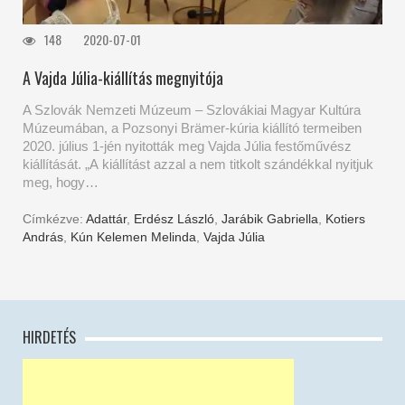
148
2020-07-01
A Vajda Júlia-kiállítás megnyitója
A Szlovák Nemzeti Múzeum – Szlovákiai Magyar Kultúra
Múzeumában, a Pozsonyi Brämer-kúria kiállító termeiben
2020. július 1-jén nyitották meg Vajda Júlia festőművész
kiállítását. „A kiállítást azzal a nem titkolt szándékkal nyitjuk
meg, hogy…
Címkézve:
Adattár
,
Erdész László
,
Jarábik Gabriella
,
Kotiers
András
,
Kún Kelemen Melinda
,
Vajda Júlia
HIRDETÉS