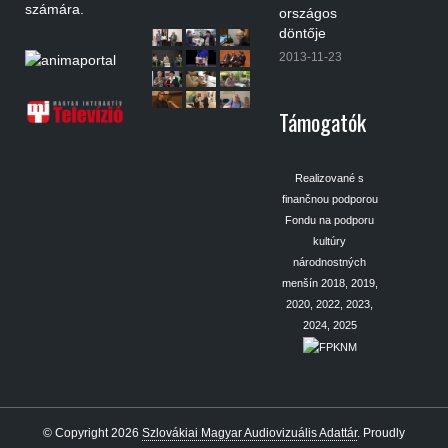
számára.
országos
döntője
2013-11-23
Támogatók
Realizované s
finančnou podporou
Fondu na podporu
kultúry
národnostných
menšín 2018, 2019,
2020, 2022, 2023,
2024, 2025
© Copyright 2026
Szlovákiai Magyar Audiovizuális Adattár
.
Proudly