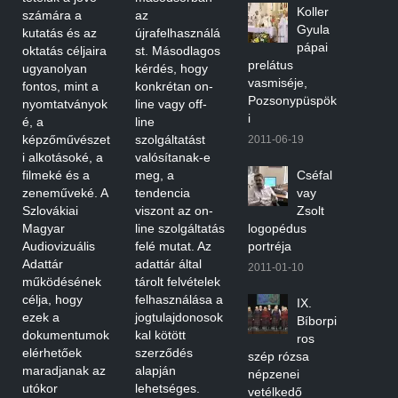
Koller
számára a
az
Gyula
kutatás és az
újrafelhasználá
pápai
oktatás céljaira
st. Másodlagos
prelátus
ugyanolyan
kérdés, hogy
vasmiséje,
fontos, mint a
konkrétan on-
Pozsonypüspök
nyomtatványok
line vagy off-
i
é, a
line
képzőművészet
szolgáltatást
2011-06-19
i alkotásoké, a
valósítanak-e
filmeké és a
meg, a
Cséfal
zeneműveké. A
tendencia
vay
Szlovákiai
viszont az on-
Zsolt
Magyar
line szolgáltatás
logopédus
Audiovizuális
felé mutat. Az
portréja
Adattár
adattár által
2011-01-10
működésének
tárolt felvételek
célja, hogy
felhasználása a
IX.
ezek a
jogtulajdonosok
Bíborpi
dokumentumok
kal kötött
ros
elérhetőek
szerződés
szép rózsa
maradjanak az
alapján
népzenei
utókor
lehetséges.
vetélkedő