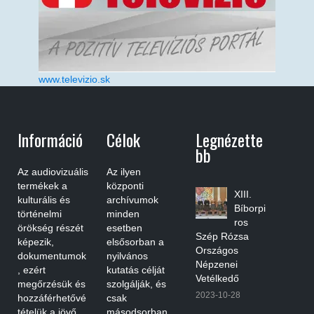
www.televizio.sk
Információ
Célok
Legnézette
Bb
Az audiovizuális
Az ilyen
termékek a
központi
XIII.
kulturális és
archívumok
Bíborpi
történelmi
minden
ros
örökség részét
esetben
Szép Rózsa
képezik,
elsősorban a
Országos
dokumentumok
nyilvános
Népzenei
, ezért
kutatás célját
Vetélkedő
megőrzésük és
szolgálják, és
2023-10-28
hozzáférhetővé
csak
tételük a jövő
másodsorban