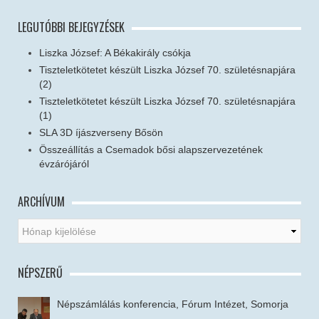
LEGUTÓBBI BEJEGYZÉSEK
Liszka József: A Békakirály csókja
Tiszteletkötetet készült Liszka József 70. születésnapjára
(2)
Tiszteletkötetet készült Liszka József 70. születésnapjára
(1)
SLA 3D íjászverseny Bősön
Összeállítás a Csemadok bősi alapszervezetének
évzárójáról
ARCHÍVUM
NÉPSZERŰ
Népszámlálás konferencia, Fórum Intézet, Somorja