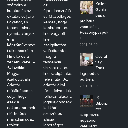
Koller
számára a
az
Gyula
kutatás és az
újrafelhasználá
pápai
oktatás céljaira
st. Másodlagos
prelátus
ugyanolyan
kérdés, hogy
vasmiséje,
fontos, mint a
konkrétan on-
Pozsonypüspök
nyomtatványok
line vagy off-
i
é, a
line
képzőművészet
szolgáltatást
2011-06-19
i alkotásoké, a
valósítanak-e
filmeké és a
meg, a
Cséfal
zeneműveké. A
tendencia
vay
Szlovákiai
viszont az on-
Zsolt
Magyar
line szolgáltatás
logopédus
Audiovizuális
felé mutat. Az
portréja
Adattár
adattár által
2011-01-10
működésének
tárolt felvételek
célja, hogy
felhasználása a
IX.
ezek a
jogtulajdonosok
Bíborpi
dokumentumok
kal kötött
ros
elérhetőek
szerződés
szép rózsa
maradjanak az
alapján
népzenei
utókor
lehetséges.
vetélkedő