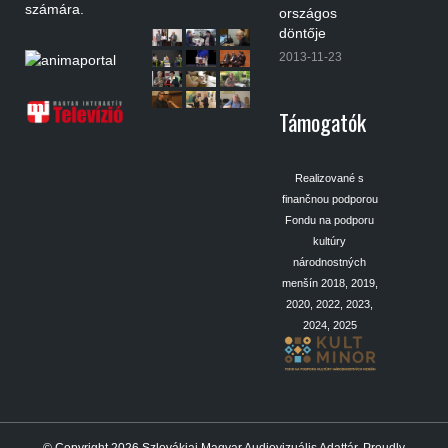
számára.
országos
döntője
2013-11-23
Támogatók
Realizované s
finančnou podporou
Fondu na podporu
kultúry
národnostných
menšín 2018, 2019,
2020, 2022, 2023,
2024, 2025
© Copyright 2026
Szlovákiai Magyar Audiovizuális Adattár
.
Proudly