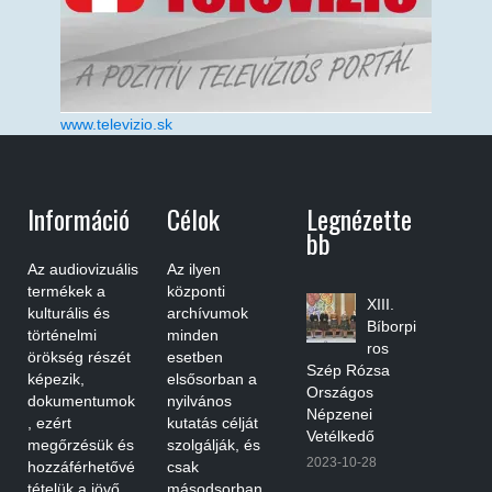
www.televizio.sk
Információ
Célok
Legnézette
Bb
Az audiovizuális
Az ilyen
termékek a
központi
XIII.
kulturális és
archívumok
Bíborpi
történelmi
minden
ros
örökség részét
esetben
Szép Rózsa
képezik,
elsősorban a
Országos
dokumentumok
nyilvános
Népzenei
, ezért
kutatás célját
Vetélkedő
megőrzésük és
szolgálják, és
2023-10-28
hozzáférhetővé
csak
tételük a jövő
másodsorban