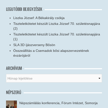
LEGUTÓBBI BEJEGYZÉSEK
Liszka József: A Békakirály csókja
Tiszteletkötetet készült Liszka József 70. születésnapjára
(2)
Tiszteletkötetet készült Liszka József 70. születésnapjára
(1)
SLA 3D íjászverseny Bősön
Összeállítás a Csemadok bősi alapszervezetének
évzárójáról
ARCHÍVUM
NÉPSZERŰ
Népszámlálás konferencia, Fórum Intézet, Somorja