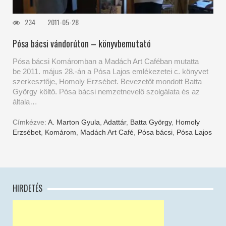
234
2011-05-28
Pósa bácsi vándorúton – könyvbemutató
Pósa bácsi Komáromban a Madách Art Caféban mutatta
be 2011. május 28.-án a Pósa Lajos emlékezetei c. könyvet
szerkesztője, Homoly Erzsébet. Bevezetőt mondott Batta
György költő. Pósa bácsi nemzetnevelő szolgálata és az
általa…
Címkézve:
A. Marton Gyula
,
Adattár
,
Batta György
,
Homoly
Erzsébet
,
Komárom
,
Madách Art Café
,
Pósa bácsi
,
Pósa Lajos
HIRDETÉS