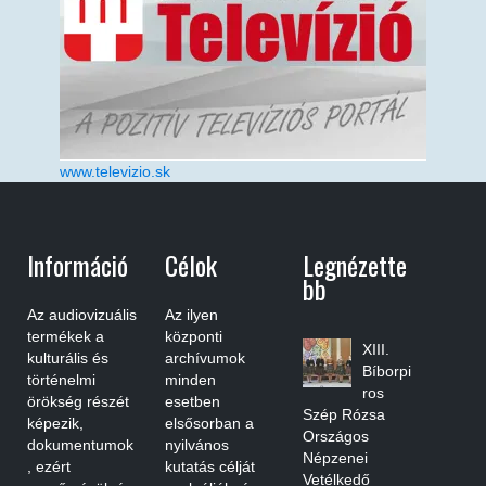
www.televizio.sk
Információ
Célok
Legnézette
Bb
Az audiovizuális
Az ilyen
termékek a
központi
XIII.
kulturális és
archívumok
Bíborpi
történelmi
minden
ros
örökség részét
esetben
Szép Rózsa
képezik,
elsősorban a
Országos
dokumentumok
nyilvános
Népzenei
, ezért
kutatás célját
Vetélkedő