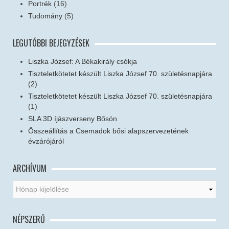
Portrék
(16)
Tudomány
(5)
LEGUTÓBBI BEJEGYZÉSEK
Liszka József: A Békakirály csókja
Tiszteletkötetet készült Liszka József 70. születésnapjára
(2)
Tiszteletkötetet készült Liszka József 70. születésnapjára
(1)
SLA 3D íjászverseny Bősön
Összeállítás a Csemadok bősi alapszervezetének
évzárójáról
ARCHÍVUM
NÉPSZERŰ