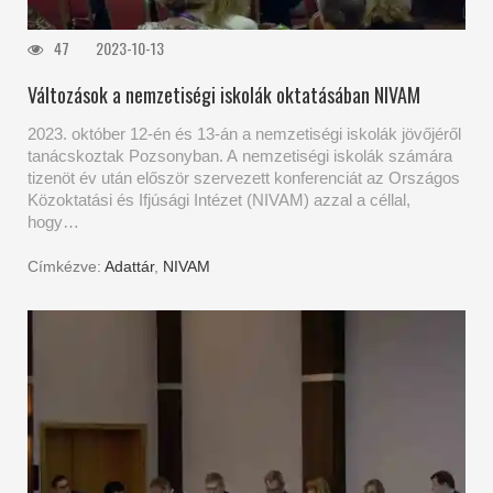
47
2023-10-13
Változások a nemzetiségi iskolák oktatásában NIVAM
2023. október 12-én és 13-án a nemzetiségi iskolák jövőjéről
tanácskoztak Pozsonyban. A nemzetiségi iskolák számára
tizenöt év után először szervezett konferenciát az Országos
Közoktatási és Ifjúsági Intézet (NIVAM) azzal a céllal,
hogy…
Címkézve:
Adattár
,
NIVAM