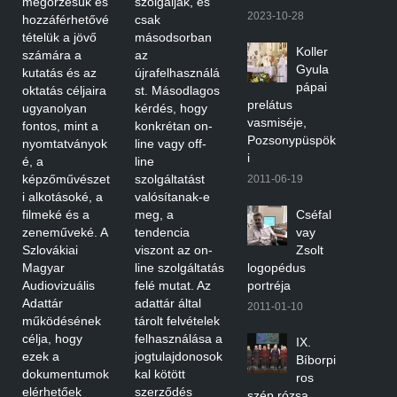
megőrzésük és
szolgálják, és
2023-10-28
hozzáférhetővé
csak
tételük a jövő
másodsorban
Koller
számára a
az
Gyula
kutatás és az
újrafelhasználá
pápai
oktatás céljaira
st. Másodlagos
prelátus
ugyanolyan
kérdés, hogy
vasmiséje,
fontos, mint a
konkrétan on-
Pozsonypüspök
nyomtatványok
line vagy off-
i
é, a
line
képzőművészet
szolgáltatást
2011-06-19
i alkotásoké, a
valósítanak-e
filmeké és a
meg, a
Cséfal
zeneműveké. A
tendencia
vay
Szlovákiai
viszont az on-
Zsolt
Magyar
line szolgáltatás
logopédus
Audiovizuális
felé mutat. Az
portréja
Adattár
adattár által
2011-01-10
működésének
tárolt felvételek
célja, hogy
felhasználása a
IX.
ezek a
jogtulajdonosok
Bíborpi
dokumentumok
kal kötött
ros
elérhetőek
szerződés
szép rózsa