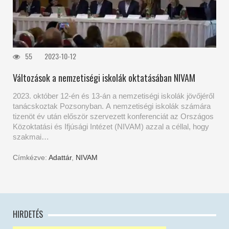
55
2023-10-12
Változások a nemzetiségi iskolák oktatásában NIVAM
2023. október 12-én és 13-án a nemzetiségi iskolák jövőjéről
tanácskoztak Pozsonyban. A nemzetiségi iskolák számára
tizenöt év után először szervezett konferenciát az Országos
Közoktatási és Ifjúsági Intézet (NIVAM) azzal a céllal, hogy
szakmai…
Címkézve:
Adattár
,
NIVAM
HIRDETÉS