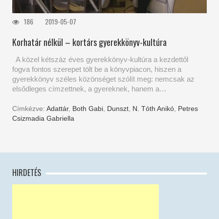
186
2019-05-07
Korhatár nélkül – kortárs gyerekkönyv-kultúra
A közel kétszáz éves gyerekkönyv-kultúra a kezdettől
fogva fontos szerepet tölt be a könyvpiacon, hiszen a
gyerekkönyv széles közönséget szólít meg: nemcsak az
elsődleges címzettnek, a gyereknek, hanem a…
Címkézve:
Adattár
,
Both Gabi
,
Dunszt
,
N. Tóth Anikó
,
Petres
Csizmadia Gabriella
HIRDETÉS