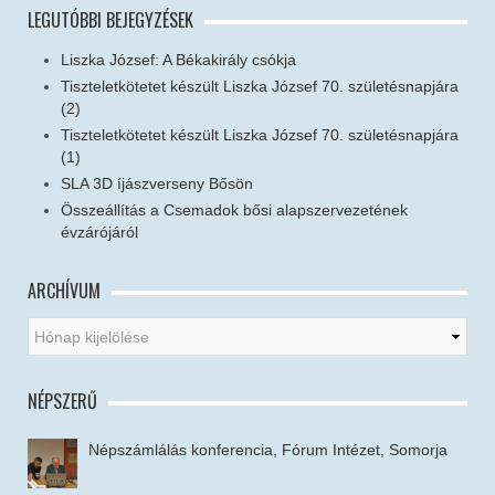
LEGUTÓBBI BEJEGYZÉSEK
Liszka József: A Békakirály csókja
Tiszteletkötetet készült Liszka József 70. születésnapjára
(2)
Tiszteletkötetet készült Liszka József 70. születésnapjára
(1)
SLA 3D íjászverseny Bősön
Összeállítás a Csemadok bősi alapszervezetének
évzárójáról
ARCHÍVUM
NÉPSZERŰ
Népszámlálás konferencia, Fórum Intézet, Somorja