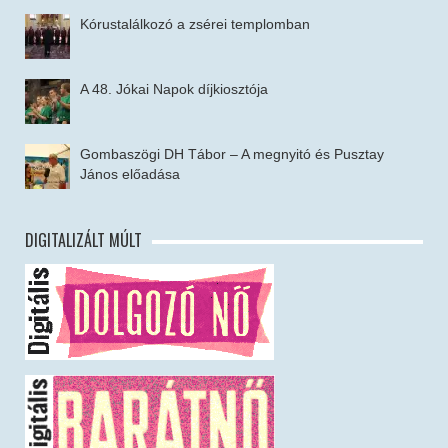
Kórustalálkozó a zsérei templomban
A 48. Jókai Napok díjkiosztója
Gombaszögi DH Tábor – A megnyitó és Pusztay
János előadása
DIGITALIZÁLT MÚLT