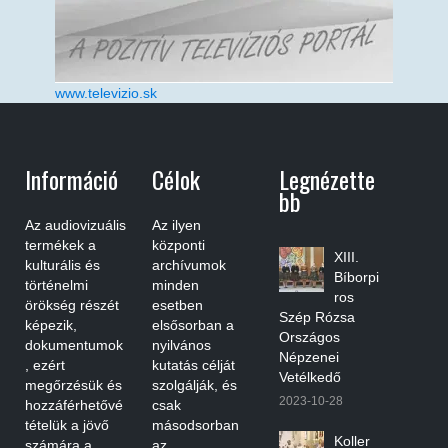
www.televizio.sk
Információ
Célok
Legnézette
Bb
Az audiovizuális
Az ilyen
termékek a
központi
XIII.
kulturális és
archívumok
Bíborpi
történelmi
minden
ros
örökség részét
esetben
Szép Rózsa
képezik,
elsősorban a
Országos
dokumentumok
nyilvános
Népzenei
, ezért
kutatás célját
Vetélkedő
megőrzésük és
szolgálják, és
2023-10-28
hozzáférhetővé
csak
tételük a jövő
másodsorban
Koller
számára a
az