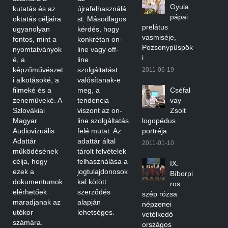
Gyula
kutatás és az
újrafelhasználá
pápai
oktatás céljaira
st. Másodlagos
prelátus
ugyanolyan
kérdés, hogy
vasmiséje,
fontos, mint a
konkrétan on-
Pozsonypüspök
nyomtatványok
line vagy off-
i
é, a
line
képzőművészet
szolgáltatást
2011-06-19
i alkotásoké, a
valósítanak-e
filmeké és a
meg, a
Cséfal
zeneműveké. A
tendencia
vay
Szlovákiai
viszont az on-
Zsolt
Magyar
line szolgáltatás
logopédus
Audiovizuális
felé mutat. Az
portréja
Adattár
adattár által
2011-01-10
működésének
tárolt felvételek
célja, hogy
felhasználása a
IX.
ezek a
jogtulajdonosok
Bíborpi
dokumentumok
kal kötött
ros
elérhetőek
szerződés
szép rózsa
maradjanak az
alapján
népzenei
utókor
lehetséges.
vetélkedő
számára.
országos