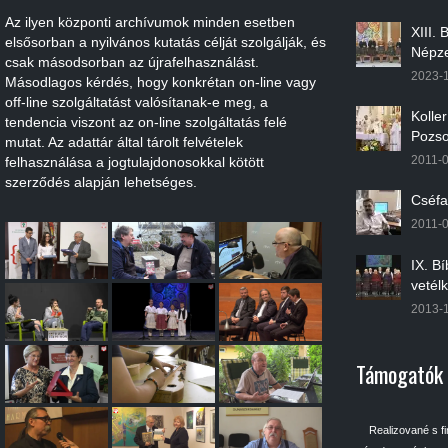
Az ilyen központi archívumok minden esetben
XIII.
elsősorban a nyilvános kutatás célját szolgálják, és
Népze
csak másodsorban az újrafelhasználást.
2023-
Másodlagos kérdés, hogy konkrétan on-line vagy
off-line szolgáltatást valósítanak-e meg, a
Kolle
tendencia viszont az on-line szolgáltatás felé
Pozso
mutat. Az adattár által tárolt felvételek
2011-
felhasználása a jogtulajdonosokkal kötött
szerződés alapján lehetséges.
Cséfa
2011-
IX. B
vetél
2013-
Támogatók
Realizované s f