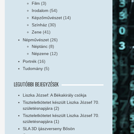
Film
(3)
Irodalom
(54)
Képzőművészet
(14)
Színház
(30)
Zene
(41)
Népművészet
(26)
Néptánc
(8)
Népzene
(12)
Portrék
(16)
Tudomány
(5)
LEGUTÓBBI BEJEGYZÉSEK
Liszka József: A Békakirály csókja
Tiszteletkötetet készült Liszka József 70.
születésnapjára (2)
Tiszteletkötetet készült Liszka József 70.
születésnapjára (1)
SLA 3D íjászverseny Bősön