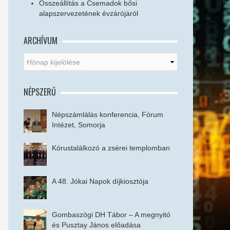
Összeállítás a Csemadok bősi
alapszervezetének évzárójáról
ARCHÍVUM
NÉPSZERŰ
Népszámlálás konferencia, Fórum
Intézet, Somorja
Kórustalálkozó a zsérei templomban
A 48. Jókai Napok díjkiosztója
Gombaszögi DH Tábor – A megnyitó
és Pusztay János előadása