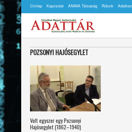
Címlap
Kapcsolat
ANIMA Társaság
Rólunk
Adatkez
POZSONYI HAJÓSEGYLET
Volt egyszer egy Pozsonyi
Hajósegylet (1862–1940)