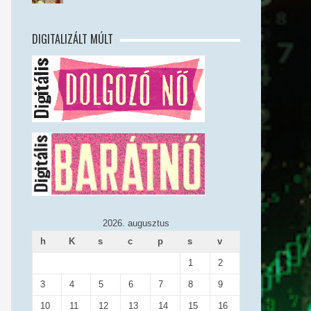
DIGITALIZÁLT MÚLT
2026. augusztus
h
K
s
c
p
s
v
1
2
3
4
5
6
7
8
9
10
11
12
13
14
15
16