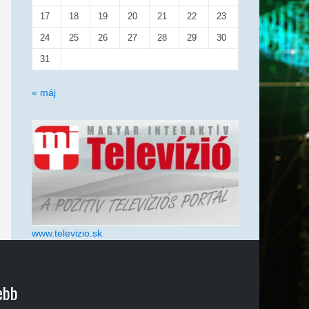
17
18
19
20
21
22
23
24
25
26
27
28
29
30
31
« máj
www.televizio.sk
ebb