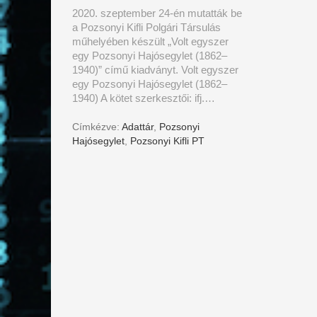
2020. szeptember 24-én mutatták be
a Pozsonyi Kifli Polgári Társulás
műhelyében készült „Volt egyszer
egy Pozsonyi Hajósegylet (1862–
1940)” című kiadványt. Volt egyszer
egy Pozsonyi Hajósegylet (1862–
1940) A kötet szerkesztői: ifj.…
Címkézve:
Adattár
,
Pozsonyi
Hajósegylet
,
Pozsonyi Kifli PT