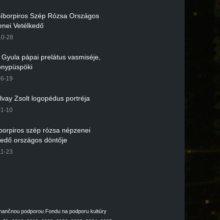
 Bíborpiros Szép Rózsa Országos
nei Vetélkedő
10-28
r Gyula pápai prelátus vasmiséje,
nypüspöki
06-19
lvay Zsolt logopédus portréja
01-10
íborpiros szép rózsa népzenei
kedő országos döntője
11-23
inančnou podporou Fondu na podporu kultúry