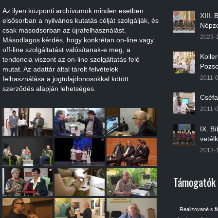
Az ilyen központi archívumok minden esetben
XIII.
elsősorban a nyilvános kutatás célját szolgálják, és
Népze
csak másodsorban az újrafelhasználást.
2023-
Másodlagos kérdés, hogy konkrétan on-line vagy
off-line szolgáltatást valósítanak-e meg, a
Kolle
tendencia viszont az on-line szolgáltatás felé
Pozso
mutat. Az adattár által tárolt felvételek
2011-
felhasználása a jogtulajdonosokkal kötött
szerződés alapján lehetséges.
Cséfa
2011-
IX. B
vetél
2013-
Támogatók
Realizované s f