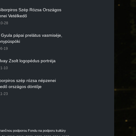
 Bíborpiros Szép Rózsa Országos
nei Vetélkedő
10-28
r Gyula pápai prelátus vasmiséje,
nypüspöki
06-19
lvay Zsolt logopédus portréja
01-10
íborpiros szép rózsa népzenei
kedő országos döntője
11-23
inančnou podporou Fondu na podporu kultúry