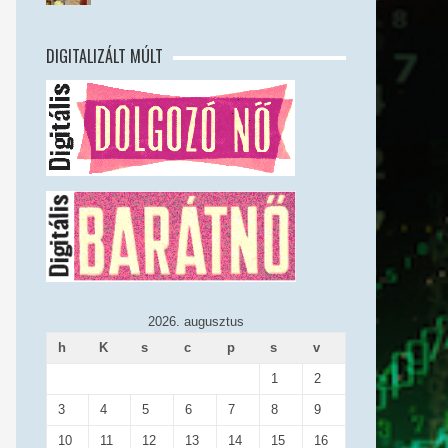
DIGITALIZÁLT MÚLT
2026. augusztus
h
K
s
c
p
s
v
1
2
3
4
5
6
7
8
9
10
11
12
13
14
15
16