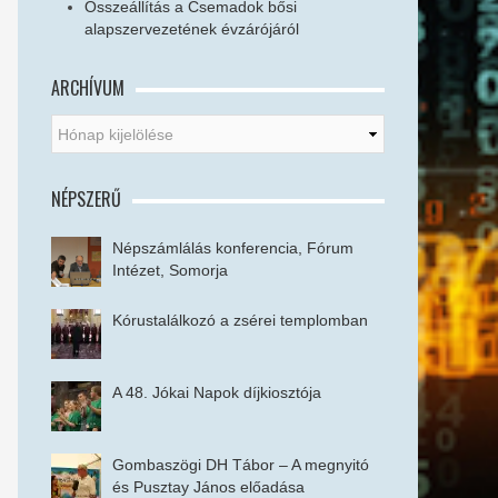
Összeállítás a Csemadok bősi
alapszervezetének évzárójáról
ARCHÍVUM
NÉPSZERŰ
Népszámlálás konferencia, Fórum
Intézet, Somorja
Kórustalálkozó a zsérei templomban
A 48. Jókai Napok díjkiosztója
Gombaszögi DH Tábor – A megnyitó
és Pusztay János előadása