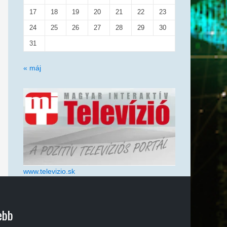
17
18
19
20
21
22
23
24
25
26
27
28
29
30
31
« máj
www.televizio.sk
ebb