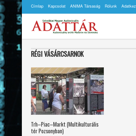
Címlap
Kapcsolat
ANIMA Társaság
Rólunk
Adatkez
RÉGI VÁSÁRCSARNOK
Trh–Piac–Markt (Multikulturális
tér Pozsonyban)