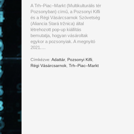
A Trh–Piac–Markt (Multikulturális tér
Pozsonyban) című, a Pozsonyi Kifli
és a Régi Vásárcsarnok Szövetség
(Aliancia Stará tržnica) által
létrehozott pop-up kiállítás
bemutatja, hogyan vásároltak
egykor a pozsonyiak. A megnyitó
2021.…
Címkézve:
Adattár
,
Pozsonyi Kifli
,
Régi Vásárcsarnok
,
Trh–Piac–Markt