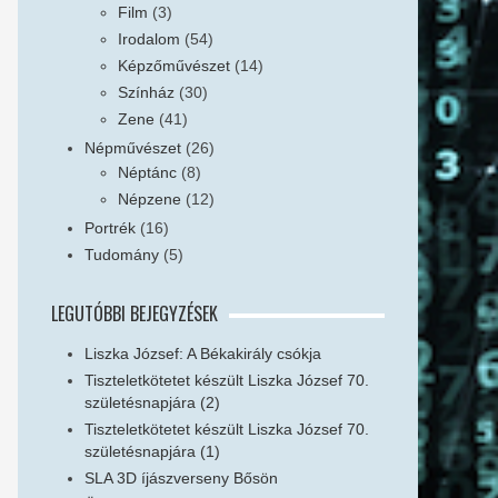
Film
(3)
Irodalom
(54)
Képzőművészet
(14)
Színház
(30)
Zene
(41)
Népművészet
(26)
Néptánc
(8)
Népzene
(12)
Portrék
(16)
Tudomány
(5)
LEGUTÓBBI BEJEGYZÉSEK
Liszka József: A Békakirály csókja
Tiszteletkötetet készült Liszka József 70.
születésnapjára (2)
Tiszteletkötetet készült Liszka József 70.
születésnapjára (1)
SLA 3D íjászverseny Bősön