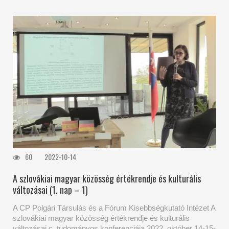
60
2022-10-14
A szlovákiai magyar közösség értékrendje és kulturális
változásai (1. nap – 1)
A CP Polgári Társulás és a Fórum Kisebbségkutató Intézet A
szlovákiai magyar közösség értékrendje és kulturális
változásai c. tudományos konferenciája 2022. október 14-15-