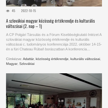
45
2022-10-15
A szlovákiai magyar közösség értékrendje és kulturális
változásai (2. nap – 1)
A CP Polgári Társulás és a Fórum Kisebbségkutató Intézet A
szlovákiai magyar közösség értékrendje és kulturális
változásai c. tudományos konferenciája 2022. október 14-15-
én a füri Chateau Rúbaň borászatban A konferencia…
Címkézve:
Adattár
,
közösség értékrendje
,
kulturális változásai
,
Magyar
,
Szlovákiai