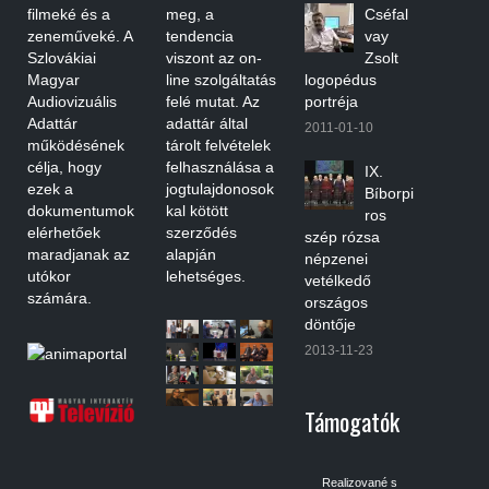
filmeké és a
meg, a
Cséfal
zeneműveké. A
tendencia
vay
Szlovákiai
viszont az on-
Zsolt
Magyar
line szolgáltatás
logopédus
Audiovizuális
felé mutat. Az
portréja
Adattár
adattár által
2011-01-10
működésének
tárolt felvételek
célja, hogy
felhasználása a
IX.
ezek a
jogtulajdonosok
Bíborpi
dokumentumok
kal kötött
ros
elérhetőek
szerződés
szép rózsa
maradjanak az
alapján
népzenei
utókor
lehetséges.
vetélkedő
számára.
országos
döntője
2013-11-23
Támogatók
Realizované s