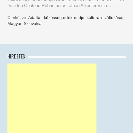
én a füri Chateau Rúbaň borászatban A konferencia…
Címkézve:
Adattár
,
közösség értékrendje
,
kulturális változásai
,
Magyar
,
Szlovákiai
HIRDETÉS