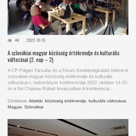
44
2022-10-15
A szlovákiai magyar közösség értékrendje és kulturális
változásai (2. nap – 2)
A CP Polgári Társulás és a Fórum Kisebbségkutató Intézet A
szlovákiai magyar közösség értékrendje és kulturális
változásai c. tudományos konferenciája 2022. október 14-15-
én a füri Chateau Rúbaň borászatban A konferencia…
Címkézve:
Adattár
,
közösség értékrendje
,
kulturális változásai
,
Magyar
,
Szlovákiai