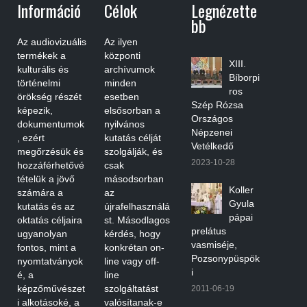
Információ
Célok
Legnézette
Bb
Az audiovizuális
Az ilyen
termékek a
központi
XIII.
kulturális és
archívumok
Bíborpi
történelmi
minden
ros
örökség részét
esetben
Szép Rózsa
képezik,
elsősorban a
Országos
dokumentumok
nyilvános
Népzenei
, ezért
kutatás célját
Vetélkedő
megőrzésük és
szolgálják, és
2023-10-28
hozzáférhetővé
csak
tételük a jövő
másodsorban
Koller
számára a
az
Gyula
kutatás és az
újrafelhasználá
pápai
oktatás céljaira
st. Másodlagos
prelátus
ugyanolyan
kérdés, hogy
vasmiséje,
fontos, mint a
konkrétan on-
Pozsonypüspök
nyomtatványok
line vagy off-
i
é, a
line
képzőművészet
szolgáltatást
2011-06-19
i alkotásoké, a
valósítanak-e