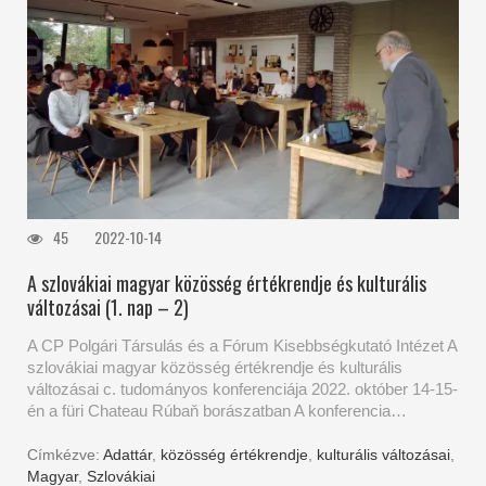
45
2022-10-14
A szlovákiai magyar közösség értékrendje és kulturális
változásai (1. nap – 2)
A CP Polgári Társulás és a Fórum Kisebbségkutató Intézet A
szlovákiai magyar közösség értékrendje és kulturális
változásai c. tudományos konferenciája 2022. október 14-15-
én a füri Chateau Rúbaň borászatban A konferencia…
Címkézve:
Adattár
,
közösség értékrendje
,
kulturális változásai
,
Magyar
,
Szlovákiai