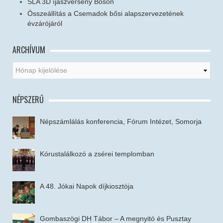
SLA 3D íjászverseny Bősön
Összeállítás a Csemadok bősi alapszervezetének
évzárójáról
ARCHÍVUM
NÉPSZERŰ
Népszámlálás konferencia, Fórum Intézet, Somorja
Kórustalálkozó a zsérei templomban
A 48. Jókai Napok díjkiosztója
Gombaszögi DH Tábor – A megnyitó és Pusztay