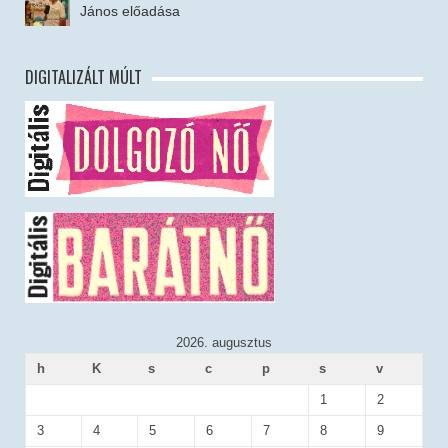
János előadása
DIGITALIZÁLT MÚLT
2026. augusztus
h
K
s
c
p
s
v
1
2
3
4
5
6
7
8
9