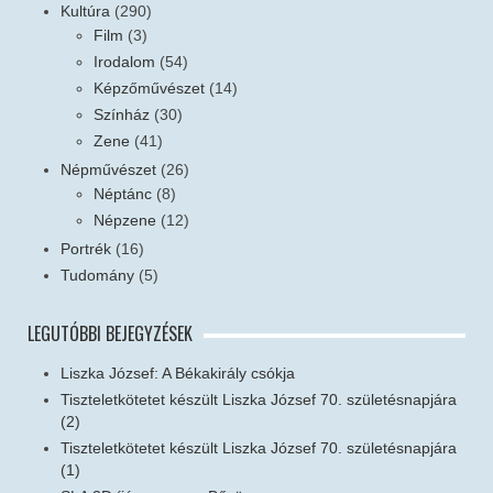
Kultúra
(290)
Film
(3)
Irodalom
(54)
Képzőművészet
(14)
Színház
(30)
Zene
(41)
Népművészet
(26)
Néptánc
(8)
Népzene
(12)
Portrék
(16)
Tudomány
(5)
LEGUTÓBBI BEJEGYZÉSEK
Liszka József: A Békakirály csókja
Tiszteletkötetet készült Liszka József 70. születésnapjára
(2)
Tiszteletkötetet készült Liszka József 70. születésnapjára
(1)