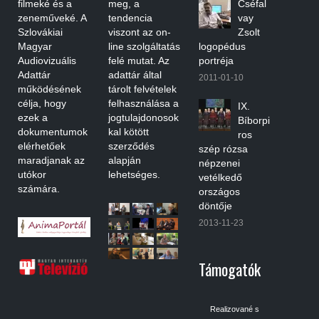
filmeké és a
meg, a
Cséfal
zeneműveké. A
tendencia
vay
Szlovákiai
viszont az on-
Zsolt
Magyar
line szolgáltatás
logopédus
Audiovizuális
felé mutat. Az
portréja
Adattár
adattár által
2011-01-10
működésének
tárolt felvételek
célja, hogy
felhasználása a
IX.
ezek a
jogtulajdonosok
Bíborpi
dokumentumok
kal kötött
ros
elérhetőek
szerződés
szép rózsa
maradjanak az
alapján
népzenei
utókor
lehetséges.
vetélkedő
számára.
országos
döntője
2013-11-23
Támogatók
Realizované s