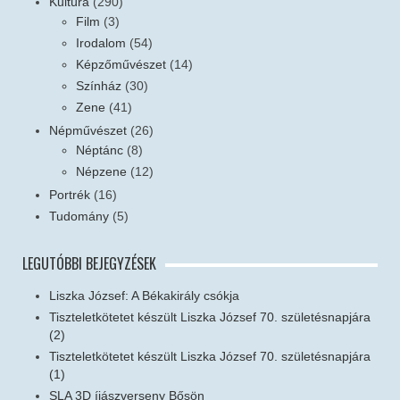
Kultúra
(290)
Film
(3)
Irodalom
(54)
Képzőművészet
(14)
Színház
(30)
Zene
(41)
Népművészet
(26)
Néptánc
(8)
Népzene
(12)
Portrék
(16)
Tudomány
(5)
LEGUTÓBBI BEJEGYZÉSEK
Liszka József: A Békakirály csókja
Tiszteletkötetet készült Liszka József 70. születésnapjára
(2)
Tiszteletkötetet készült Liszka József 70. születésnapjára
(1)
SLA 3D íjászverseny Bősön