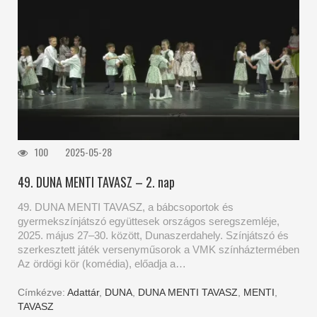
100
2025-05-28
49. DUNA MENTI TAVASZ – 2. nap
49. DUNA MENTI TAVASZ, a bábcsoportok és
gyermekszínjátszó együttesek országos seregszemléje,
2025. május 27–30. között, Dunaszerdahely. Színjátszó és
szerkesztett játék versenyműsorok a VMK színháztermében
Az ördögi kör (komédia), előadja a…
Címkézve:
Adattár
,
DUNA
,
DUNA MENTI TAVASZ
,
MENTI
,
TAVASZ