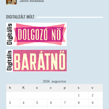
János előadása
DIGITALIZÁLT MÚLT
2026. augusztus
h
K
s
c
p
s
v
1
2
3
4
5
6
7
8
9