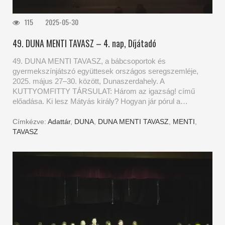
115
2025-05-30
49. DUNA MENTI TAVASZ – 4. nap, Díjátadó
49. DUNA MENTI TAVASZ, a bábcsoportok és
gyermekszínjátszó együttesek országos seregszemléje,
2025. május 27–30. között, Dunaszerdahely. A
KUTTYOMFITTY TÁRSULAT: Három az igazság! című
előadása. Ki lesz Mátyás király? Hogyan jár pórul a…
Címkézve:
Adattár
,
DUNA
,
DUNA MENTI TAVASZ
,
MENTI
,
TAVASZ