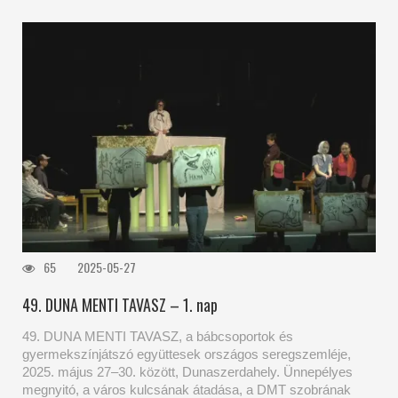
65
2025-05-27
49. DUNA MENTI TAVASZ – 1. nap
49. DUNA MENTI TAVASZ, a bábcsoportok és
gyermekszínjátszó együttesek országos seregszemléje,
2025. május 27–30. között, Dunaszerdahely. Ünnepélyes
megnyitó, a város kulcsának átadása, a DMT szobrának