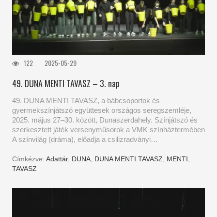
122
2025-05-29
49. DUNA MENTI TAVASZ – 3. nap
49. DUNA MENTI TAVASZ, a bábcsoportok és
gyermekszínjátszó együttesek országos seregszemléje,
2025. május 27–30. között, Dunaszerdahely. Színjátszó és
szerkesztett játék versenyműsorok a VMK színháztermében
A színvilág (dráma), előadja a csilizradványi…
Címkézve:
Adattár
,
DUNA
,
DUNA MENTI TAVASZ
,
MENTI
,
TAVASZ