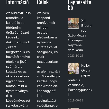
Információ
Célok
Legnézette
Bb
Az audiovizuális
Az ilyen
termékek a
központi
XIII.
kulturális és
archívumok
Bíborpi
történelmi
minden
ros
örökség részét
esetben
Szép Rózsa
képezik,
elsősorban a
Országos
dokumentumok
nyilvános
Népzenei
, ezért
kutatás célját
Vetélkedő
megőrzésük és
szolgálják, és
2023-10-28
hozzáférhetővé
csak
tételük a jövő
másodsorban
Koller
számára a
az
Gyula
kutatás és az
újrafelhasználá
pápai
oktatás céljaira
st. Másodlagos
prelátus
ugyanolyan
kérdés, hogy
vasmiséje,
fontos, mint a
konkrétan on-
Pozsonypüspök
nyomtatványok
line vagy off-
i
é, a
line
képzőművészet
szolgáltatást
2011-06-19
i alkotásoké, a
valósítanak-e