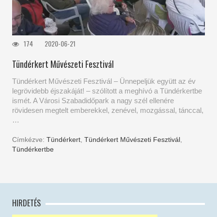
174
2020-06-21
Tündérkert Művészeti Fesztivál
Tündérkert Művészeti Fesztivál – Ünnepeljük együtt az év
legrövidebb éjszakáját! – szólított a meghívó a Tündérkertbe
ismét. A Városi Szabadidőpark a nagy szél ellenére
rövidesen megtelt emberekkel, zenével, mozgással, tánccal,
…
Címkézve:
Tündérkert
,
Tündérkert Művészeti Fesztivál
,
Tündérkertbe
HIRDETÉS