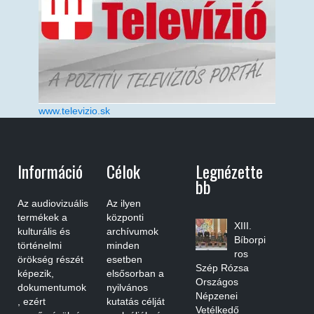
www.televizio.sk
Információ
Célok
Legnézette
Bb
Az audiovizuális
Az ilyen
termékek a
központi
XIII.
kulturális és
archívumok
Bíborpi
történelmi
minden
ros
örökség részét
esetben
Szép Rózsa
képezik,
elsősorban a
Országos
dokumentumok
nyilvános
Népzenei
, ezért
kutatás célját
Vetélkedő