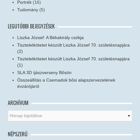
Portrék
(16)
Tudomány
(5)
LEGUTÓBBI BEJEGYZÉSEK
Liszka József: A Békakirály csókja
Tiszteletkötetet készült Liszka József 70. születésnapjára
(2)
Tiszteletkötetet készült Liszka József 70. születésnapjára
(1)
SLA 3D íjászverseny Bősön
Összeállítás a Csemadok bősi alapszervezetének
évzárójáról
ARCHÍVUM
NÉPSZERŰ