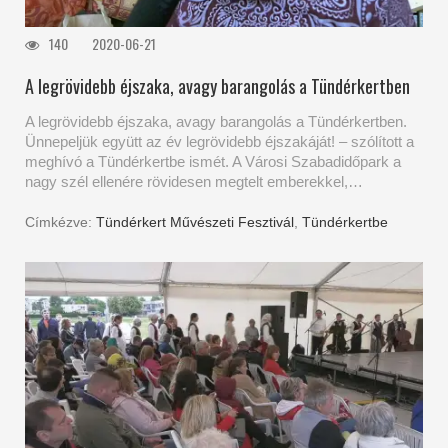
140
2020-06-21
A legrövidebb éjszaka, avagy barangolás a Tündérkertben
A legrövidebb éjszaka, avagy barangolás a Tündérkertben.
Ünnepeljük együtt az év legrövidebb éjszakáját! – szólított a
meghívó a Tündérkertbe ismét. A Városi Szabadidőpark a
nagy szél ellenére rövidesen megtelt emberekkel,…
Címkézve:
Tündérkert Művészeti Fesztivál
,
Tündérkertbe