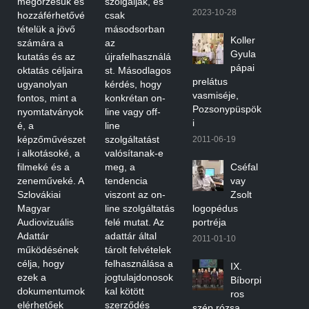
megőrzésük és
szolgálják, és
2023-10-28
hozzáférhetővé
csak
tételük a jövő
másodsorban
Koller
számára a
az
Gyula
kutatás és az
újrafelhasználá
pápai
oktatás céljaira
st. Másodlagos
prelátus
ugyanolyan
kérdés, hogy
vasmiséje,
fontos, mint a
konkrétan on-
Pozsonypüspök
nyomtatványok
line vagy off-
i
é, a
line
képzőművészet
szolgáltatást
2011-06-19
i alkotásoké, a
valósítanak-e
filmeké és a
meg, a
Cséfal
zeneműveké. A
tendencia
vay
Szlovákiai
viszont az on-
Zsolt
Magyar
line szolgáltatás
logopédus
Audiovizuális
felé mutat. Az
portréja
Adattár
adattár által
2011-01-10
működésének
tárolt felvételek
célja, hogy
felhasználása a
IX.
ezek a
jogtulajdonosok
Bíborpi
dokumentumok
kal kötött
ros
elérhetőek
szerződés
szép rózsa