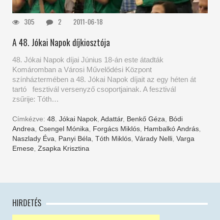
305
2
2011-06-18
A 48. Jókai Napok díjkiosztója
48. Jókai Napok díjai Június 18-án este átadták
Komáromban a Városi Művelődési Központ
színháztermében a 48. Jókai Napok díjait az egy héten át
tartó fesztivál versenyző csoportjainak. A fesztivál
zsűrije: Tóth…
Címkézve:
48. Jókai Napok
,
Adattár
,
Benkő Géza
,
Bódi
Andrea
,
Csengel Mónika
,
Forgács Miklós
,
Hambalkó András
,
Naszlady Éva
,
Panyi Béla
,
Tóth Miklós
,
Várady Nelli
,
Varga
Emese
,
Zsapka Krisztina
HIRDETÉS