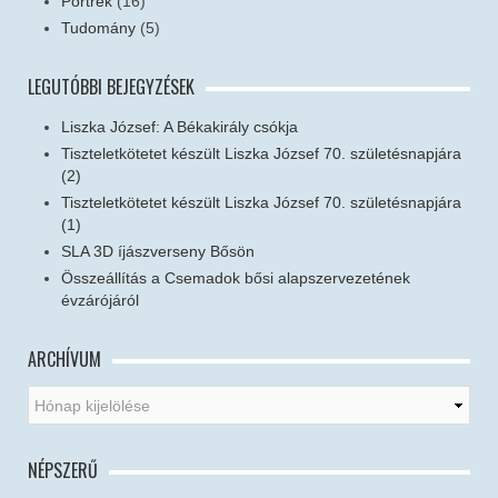
Portrék
(16)
Tudomány
(5)
LEGUTÓBBI BEJEGYZÉSEK
Liszka József: A Békakirály csókja
Tiszteletkötetet készült Liszka József 70. születésnapjára
(2)
Tiszteletkötetet készült Liszka József 70. születésnapjára
(1)
SLA 3D íjászverseny Bősön
Összeállítás a Csemadok bősi alapszervezetének
évzárójáról
ARCHÍVUM
NÉPSZERŰ