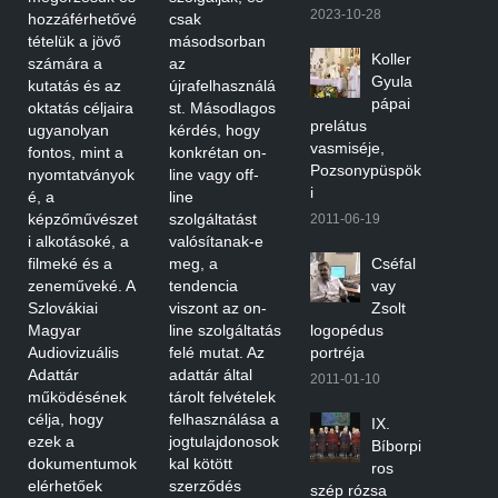
2023-10-28
hozzáférhetővé
csak
tételük a jövő
másodsorban
Koller
számára a
az
Gyula
kutatás és az
újrafelhasználá
pápai
oktatás céljaira
st. Másodlagos
prelátus
ugyanolyan
kérdés, hogy
vasmiséje,
fontos, mint a
konkrétan on-
Pozsonypüspök
nyomtatványok
line vagy off-
i
é, a
line
képzőművészet
szolgáltatást
2011-06-19
i alkotásoké, a
valósítanak-e
filmeké és a
meg, a
Cséfal
zeneműveké. A
tendencia
vay
Szlovákiai
viszont az on-
Zsolt
Magyar
line szolgáltatás
logopédus
Audiovizuális
felé mutat. Az
portréja
Adattár
adattár által
2011-01-10
működésének
tárolt felvételek
célja, hogy
felhasználása a
IX.
ezek a
jogtulajdonosok
Bíborpi
dokumentumok
kal kötött
ros
elérhetőek
szerződés
szép rózsa