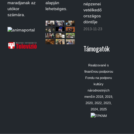
maradjanak az
alapján
népzenei
utókor
lehetséges.
vetélkedő
számára.
országos
döntője
2013-11-23
Támogatók
Realizované s
finančnou podporou
Fondu na podporu
kultúry
národnostných
menšín 2018, 2019,
2020, 2022, 2023,
2024, 2025