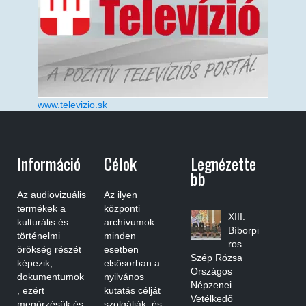
www.televizio.sk
Információ
Célok
Legnézette
Bb
Az audiovizuális
Az ilyen
termékek a
központi
XIII.
kulturális és
archívumok
Bíborpi
történelmi
minden
ros
örökség részét
esetben
Szép Rózsa
képezik,
elsősorban a
Országos
dokumentumok
nyilvános
Népzenei
, ezért
kutatás célját
Vetélkedő
megőrzésük és
szolgálják, és