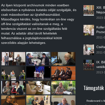
Az ilyen központi archívumok minden esetben
XIII.
elsősorban a nyilvános kutatás célját szolgálják, és
Népze
csak másodsorban az újrafelhasználást.
2023-
Másodlagos kérdés, hogy konkrétan on-line vagy
off-line szolgáltatást valósítanak-e meg, a
Kolle
tendencia viszont az on-line szolgáltatás felé
Pozso
mutat. Az adattár által tárolt felvételek
2011-
felhasználása a jogtulajdonosokkal kötött
szerződés alapján lehetséges.
Cséfa
2011-
IX. B
vetél
2013-
Támogatók
Realizované s f