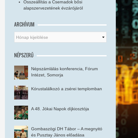
Összeállítás a Csemadok bősi
alapszervezetének évzárójáról
ARCHÍVUM
NÉPSZERŰ
Népszámlálás konferencia, Fórum
Intézet, Somorja
Kórustalálkozó a zsérei templomban
A 48. Jókai Napok díjkiosztója
Gombaszögi DH Tábor – A megnyitó
és Pusztay János előadása