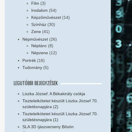
Film
(3)
Irodalom
(54)
Képzőművészet
(14)
Színház
(30)
Zene
(41)
Népművészet
(26)
Néptánc
(8)
Népzene
(12)
Portrék
(16)
Tudomány
(5)
LEGUTÓBBI BEJEGYZÉSEK
Liszka József: A Békakirály csókja
Tiszteletkötetet készült Liszka József 70.
születésnapjára (2)
Tiszteletkötetet készült Liszka József 70.
születésnapjára (1)
SLA 3D íjászverseny Bősön