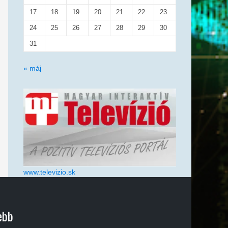
17
18
19
20
21
22
23
24
25
26
27
28
29
30
31
« máj
www.televizio.sk
ebb