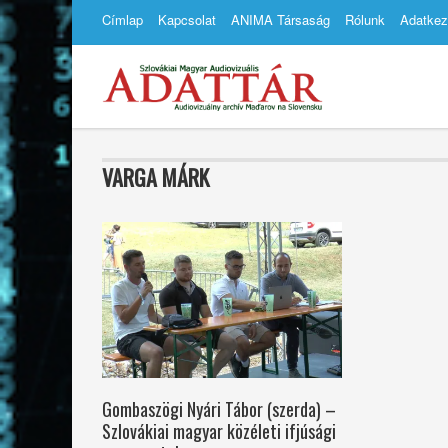
Címlap
Kapcsolat
ANIMA Társaság
Rólunk
Adatkez
VARGA MÁRK
Gombaszögi Nyári Tábor (szerda) –
Szlovákiai magyar közéleti ifjúsági