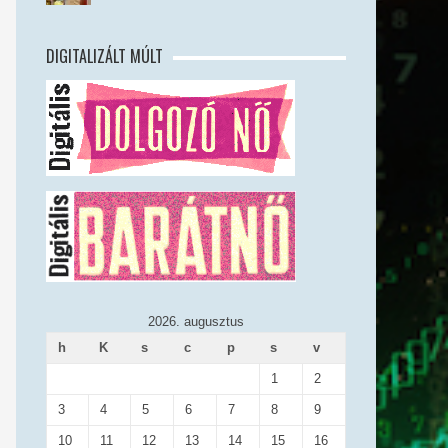
DIGITALIZÁLT MÚLT
2026. augusztus
h
K
s
c
p
s
v
1
2
3
4
5
6
7
8
9
10
11
12
13
14
15
16