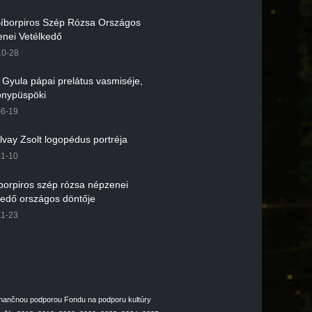
 Bíborpiros Szép Rózsa Országos
nei Vetélkedő
10-28
r Gyula pápai prelátus vasmiséje,
nypüspöki
06-19
lvay Zsolt logopédus portréja
01-10
íborpiros szép rózsa népzenei
kedő országos döntője
11-23
inančnou podporou Fondu na podporu kultúry