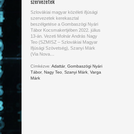
szervezetek
Szlovákiai magyar közéleti ifjúsági
szervezetek kerekasztal
beszélgetése a Gombaszögi Nyári
Tábor Kocsmakertjében 2022. július
13-án. Vezeti Molnár András Nagy
Teo (SZMISZ – Szlovákiai Magyar
Ifjúsági Szövetség), Szanyi Márk
(Via Nova…
Címkézve:
Adattár
,
Gombaszögi Nyári
Tábor
,
Nagy Teo
,
Szanyi Márk
,
Varga
Márk