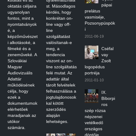
kutatás és az
újrafelhasználá
pápai
oktatás céljaira
st. Másodlagos
prelátus
ugyanolyan
kérdés, hogy
vasmiséje,
fontos, mint a
konkrétan on-
Pozsonypüspök
nyomtatványok
line vagy off-
i
é, a
line
képzőművészet
szolgáltatást
2011-06-19
i alkotásoké, a
valósítanak-e
filmeké és a
meg, a
Cséfal
zeneműveké. A
tendencia
vay
Szlovákiai
viszont az on-
Zsolt
Magyar
line szolgáltatás
logopédus
Audiovizuális
felé mutat. Az
portréja
Adattár
adattár által
2011-01-10
működésének
tárolt felvételek
célja, hogy
felhasználása a
IX.
ezek a
jogtulajdonosok
Bíborpi
dokumentumok
kal kötött
ros
elérhetőek
szerződés
szép rózsa
maradjanak az
alapján
népzenei
utókor
lehetséges.
vetélkedő
számára.
országos
döntője