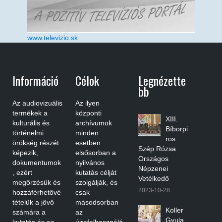
www.televizio.sk
Információ
Célok
Legnézette
Bb
Az audiovizuális
Az ilyen
termékek a
központi
XIII.
kulturális és
archívumok
Bíborpi
történelmi
minden
ros
örökség részét
esetben
Szép Rózsa
képezik,
elsősorban a
Országos
dokumentumok
nyilvános
Népzenei
, ezért
kutatás célját
Vetélkedő
megőrzésük és
szolgálják, és
2023-10-28
hozzáférhetővé
csak
tételük a jövő
másodsorban
Koller
számára a
az
Gyula