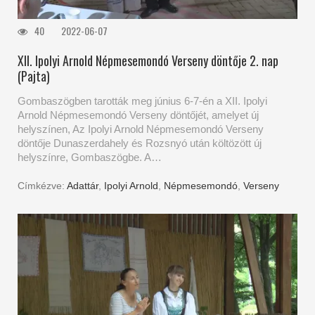
40
2022-06-07
XII. Ipolyi Arnold Népmesemondó Verseny döntője 2. nap
(Pajta)
Gombaszögben tarották meg június 6-7-én a XII. Ipolyi
Arnold Népmesemondó Verseny döntőjét, amelyet új
helyszínen, Az Ipolyi Arnold Népmesemondó Verseny
döntője Dunaszerdahely és Rozsnyó után költözött új
helyszínre, Gombaszögbe. A…
Címkézve:
Adattár
,
Ipolyi Arnold
,
Népmesemondó
,
Verseny