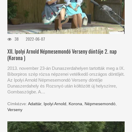
38
2022-06-07
XII. Ipolyi Arnold Népmesemondó Verseny döntője 2. nap
(Korona )
2013. november 23-án Dunaszerdahelyen tartották meg a IX.
Bíborpiros szép rózsa népzenei vetélkedő országos döntőjét.
Az Ipolyi Arnold Népmesemondó Verseny döntője
Dunaszerdahely és Rozsnyó után költözött új helyszínre,
Gombaszögbe. A…
Címkézve:
Adattár
,
Ipolyi Arnold
,
Korona
,
Népmesemondó
,
Verseny