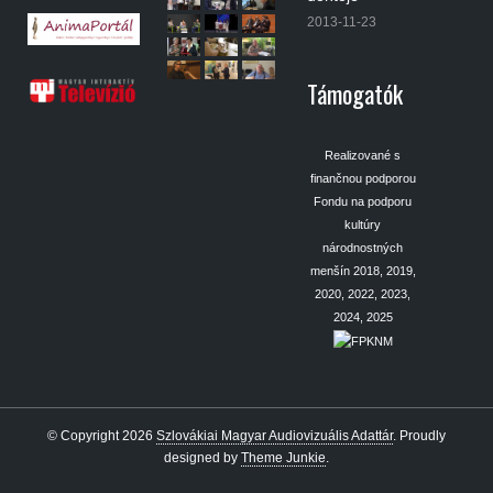
2013-11-23
Támogatók
Realizované s
finančnou podporou
Fondu na podporu
kultúry
národnostných
menšín 2018, 2019,
2020, 2022, 2023,
2024, 2025
© Copyright 2026
Szlovákiai Magyar Audiovizuális Adattár
.
Proudly
designed by
Theme Junkie
.