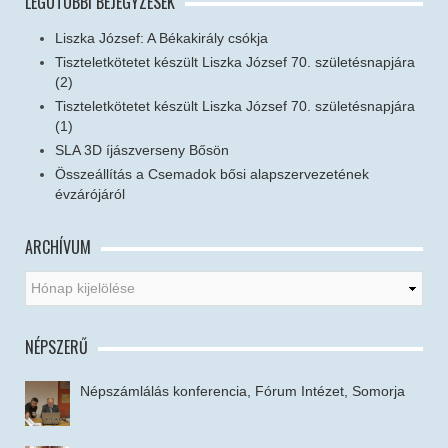
LEGUTÓBBI BEJEGYZÉSEK
Liszka József: A Békakirály csókja
Tiszteletkötetet készült Liszka József 70. születésnapjára
(2)
Tiszteletkötetet készült Liszka József 70. születésnapjára
(1)
SLA 3D íjászverseny Bősön
Összeállítás a Csemadok bősi alapszervezetének
évzárójáról
ARCHÍVUM
NÉPSZERŰ
Népszámlálás konferencia, Fórum Intézet, Somorja