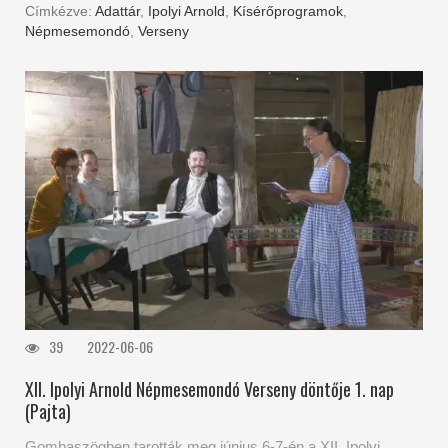
Címkézve:
Adattár
,
Ipolyi Arnold
,
Kísérőprogramok
,
Népmesemondó
,
Verseny
39
2022-06-06
XII. Ipolyi Arnold Népmesemondó Verseny döntője 1. nap
(Pajta)
Gombaszögben tarották meg június 6-7-én a XII. Ipolyi