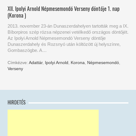
XII. Ipolyi Arnold Népmesemondó Verseny döntője 1. nap
(Korona )
2013. november 23-án Dunaszerdahelyen tartották meg a IX.
Bíborpiros szép rózsa népzenei vetélkedő országos döntőjét.
Az Ipolyi Arnold Népmesemondó Verseny döntője
Dunaszerdahely és Rozsnyó után költözött új helyszínre,
Gombaszögbe. A…
Címkézve:
Adattár
,
Ipolyi Arnold
,
Korona
,
Népmesemondó
,
Verseny
HIRDETÉS