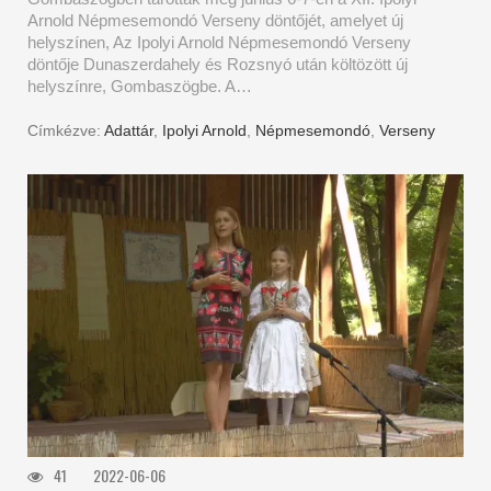
Arnold Népmesemondó Verseny döntőjét, amelyet új
helyszínen, Az Ipolyi Arnold Népmesemondó Verseny
döntője Dunaszerdahely és Rozsnyó után költözött új
helyszínre, Gombaszögbe. A…
Címkézve:
Adattár
,
Ipolyi Arnold
,
Népmesemondó
,
Verseny
41
2022-06-06