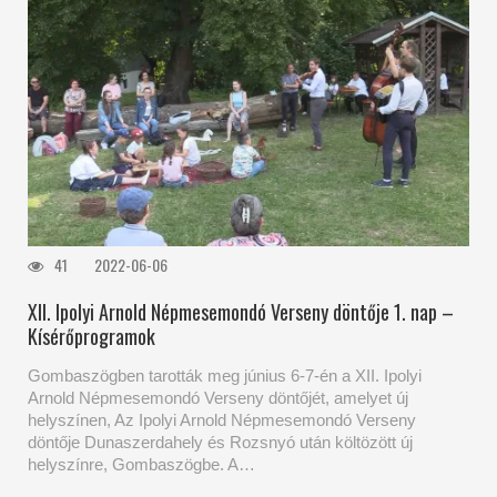
41
2022-06-06
XII. Ipolyi Arnold Népmesemondó Verseny döntője 1. nap –
Kísérőprogramok
Gombaszögben tarották meg június 6-7-én a XII. Ipolyi
Arnold Népmesemondó Verseny döntőjét, amelyet új
helyszínen, Az Ipolyi Arnold Népmesemondó Verseny
döntője Dunaszerdahely és Rozsnyó után költözött új
helyszínre, Gombaszögbe. A…