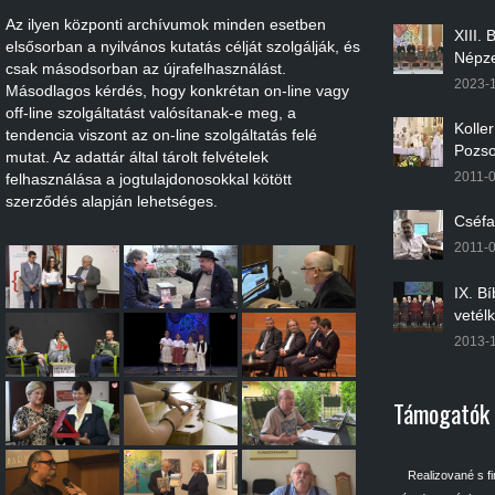
Az ilyen központi archívumok minden esetben
XIII.
elsősorban a nyilvános kutatás célját szolgálják, és
Népze
csak másodsorban az újrafelhasználást.
2023-
Másodlagos kérdés, hogy konkrétan on-line vagy
off-line szolgáltatást valósítanak-e meg, a
Kolle
tendencia viszont az on-line szolgáltatás felé
Pozso
mutat. Az adattár által tárolt felvételek
2011-
felhasználása a jogtulajdonosokkal kötött
szerződés alapján lehetséges.
Cséfa
2011-
IX. B
vetél
2013-
Támogatók
Realizované s f