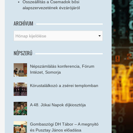
Összeállítás a Csemadok bősi
alapszervezetének évzárójáról
ARCHÍVUM
NÉPSZERŰ
Népszámlálás konferencia, Fórum
Intézet, Somorja
Kórustalálkozó a zsérei templomban
A 48. Jókai Napok díjkiosztója
Gombaszögi DH Tábor – A megnyitó
és Pusztay János előadása