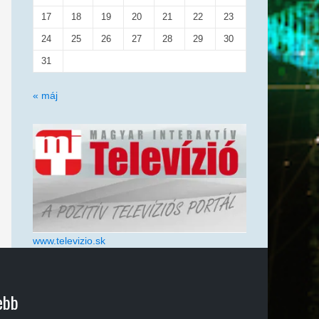
17
18
19
20
21
22
23
24
25
26
27
28
29
30
31
« máj
www.televizio.sk
ebb