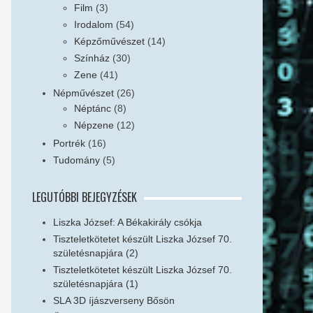
Film
(3)
Irodalom
(54)
Képzőművészet
(14)
Színház
(30)
Zene
(41)
Népművészet
(26)
Néptánc
(8)
Népzene
(12)
Portrék
(16)
Tudomány
(5)
LEGUTÓBBI BEJEGYZÉSEK
Liszka József: A Békakirály csókja
Tiszteletkötetet készült Liszka József 70.
születésnapjára (2)
Tiszteletkötetet készült Liszka József 70.
születésnapjára (1)
SLA 3D íjászverseny Bősön