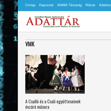
Címlap
Kapcsolat
ANIMA Társaság
Rólunk
Adatkez
VMK
A Csalló és a Csali együtteseinek
évzáró műsora