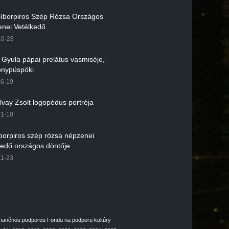
 Bíborpiros Szép Rózsa Országos
nei Vetélkedő
10-28
r Gyula pápai prelátus vasmiséje,
nypüspöki
06-19
lvay Zsolt logopédus portréja
01-10
íborpiros szép rózsa népzenei
kedő országos döntője
11-23
inančnou podporou Fondu na podporu kultúry