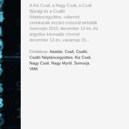
A Kis Csali, a Nagy Csali, a Csali
Ifjúsági és a Csalló
Néptáncegyüttes, valamint
zenekaraik évzáró műsorát tartották
Somorján 2010. december 12-én. Az
árgyélus kismadár címmel
december 12-én, vasárnap 15…
Címkézve:
Adattár
,
Csali
,
Csalló
,
Csalló Néptáncegyüttes
,
Kis Csali
,
Nagy Csali
,
Nagy Myrtil
,
Somorja
,
VMK