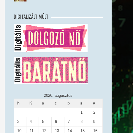
DIGITALIZÁLT MÚLT
2026. augusztus
h
K
s
c
p
s
v
1
2
3
4
5
6
7
8
9
10
11
12
13
14
15
16