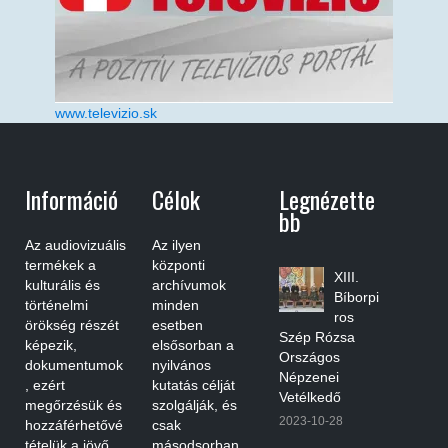
www.televizio.sk
Információ
Célok
Legnézette
Bb
Az audiovizuális
Az ilyen
termékek a
központi
XIII.
kulturális és
archívumok
Bíborpi
történelmi
minden
ros
örökség részét
esetben
Szép Rózsa
képezik,
elsősorban a
Országos
dokumentumok
nyilvános
Népzenei
, ezért
kutatás célját
Vetélkedő
megőrzésük és
szolgálják, és
2023-10-28
hozzáférhetővé
csak
tételük a jövő
másodsorban