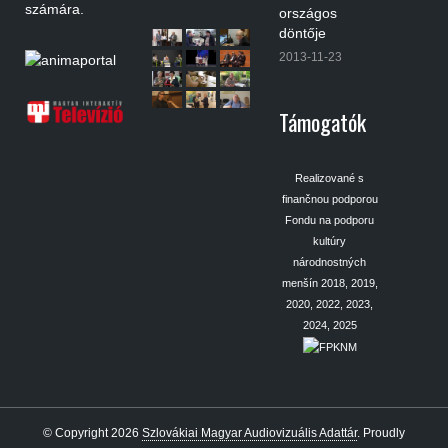
számára.
országos
döntője
2013-11-23
Támogatók
Realizované s
finančnou podporou
Fondu na podporu
kultúry
národnostných
menšín 2018, 2019,
2020, 2022, 2023,
2024, 2025
© Copyright 2026
Szlovákiai Magyar Audiovizuális Adattár
.
Proudly