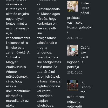
Koller
számára a
az
Gyula
kutatás és az
újrafelhasználá
pápai
oktatás céljaira
st. Másodlagos
prelátus
ugyanolyan
kérdés, hogy
vasmiséje,
fontos, mint a
konkrétan on-
Pozsonypüspök
nyomtatványok
line vagy off-
i
é, a
line
képzőművészet
szolgáltatást
2011-06-19
i alkotásoké, a
valósítanak-e
filmeké és a
meg, a
Cséfal
zeneműveké. A
tendencia
vay
Szlovákiai
viszont az on-
Zsolt
Magyar
line szolgáltatás
logopédus
Audiovizuális
felé mutat. Az
portréja
Adattár
adattár által
2011-01-10
működésének
tárolt felvételek
célja, hogy
felhasználása a
IX.
ezek a
jogtulajdonosok
Bíborpi
dokumentumok
kal kötött
ros
elérhetőek
szerződés
szép rózsa
maradjanak az
alapján
népzenei
utókor
lehetséges.
vetélkedő