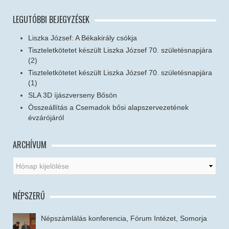
LEGUTÓBBI BEJEGYZÉSEK
Liszka József: A Békakirály csókja
Tiszteletkötetet készült Liszka József 70. születésnapjára
(2)
Tiszteletkötetet készült Liszka József 70. születésnapjára
(1)
SLA 3D íjászverseny Bősön
Összeállítás a Csemadok bősi alapszervezetének
évzárójáról
ARCHÍVUM
NÉPSZERŰ
Népszámlálás konferencia, Fórum Intézet, Somorja