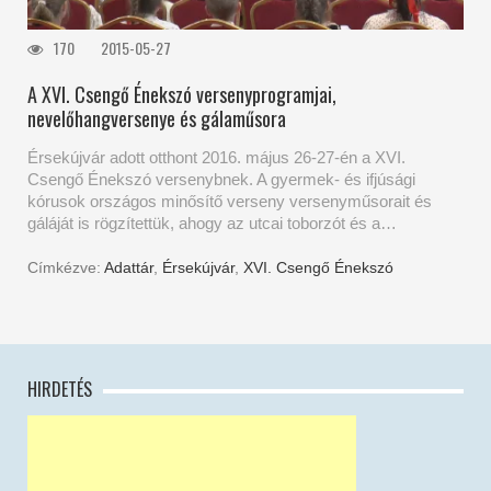
170
2015-05-27
A XVI. Csengő Énekszó versenyprogramjai,
nevelőhangversenye és gálaműsora
Érsekújvár adott otthont 2016. május 26-27-én a XVI.
Csengő Énekszó versenybnek. A gyermek- és ifjúsági
kórusok országos minősítő verseny versenyműsorait és
gáláját is rögzítettük, ahogy az utcai toborzót és a…
Címkézve:
Adattár
,
Érsekújvár
,
XVI. Csengő Énekszó
HIRDETÉS