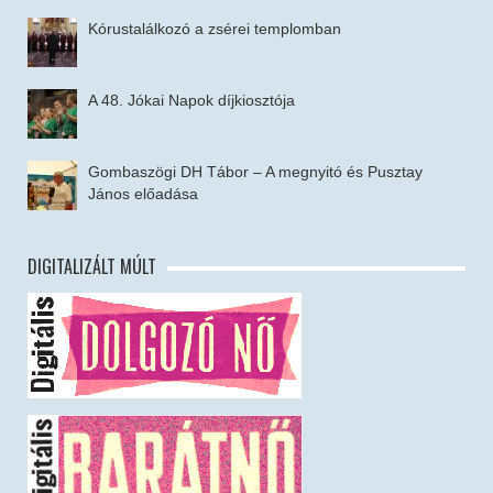
Kórustalálkozó a zsérei templomban
A 48. Jókai Napok díjkiosztója
Gombaszögi DH Tábor – A megnyitó és Pusztay
János előadása
DIGITALIZÁLT MÚLT