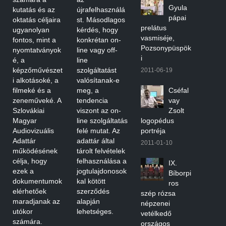
Gyula
kutatás és az
újrafelhasználá
pápai
oktatás céljaira
st. Másodlagos
prelátus
ugyanolyan
kérdés, hogy
vasmiséje,
fontos, mint a
konkrétan on-
Pozsonypüspök
nyomtatványok
line vagy off-
i
é, a
line
képzőművészet
szolgáltatást
2011-06-19
i alkotásoké, a
valósítanak-e
filmeké és a
meg, a
Cséfal
zeneműveké. A
tendencia
vay
Szlovákiai
viszont az on-
Zsolt
Magyar
line szolgáltatás
logopédus
Audiovizuális
felé mutat. Az
portréja
Adattár
adattár által
2011-01-10
működésének
tárolt felvételek
célja, hogy
felhasználása a
IX.
ezek a
jogtulajdonosok
Bíborpi
dokumentumok
kal kötött
ros
elérhetőek
szerződés
szép rózsa
maradjanak az
alapján
népzenei
utókor
lehetséges.
vetélkedő
számára.
országos