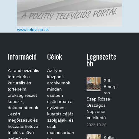
www.televizio.sk
Információ
Célok
Legnézette
Bb
Az audiovizuális
Az ilyen
termékek a
központi
XIII.
kulturális és
archívumok
Bíborpi
történelmi
minden
ros
örökség részét
esetben
Szép Rózsa
képezik,
elsősorban a
Országos
dokumentumok
nyilvános
Népzenei
, ezért
kutatás célját
Vetélkedő
megőrzésük és
szolgálják, és
2023-10-28
hozzáférhetővé
csak
tételük a jövő
másodsorban
Koller
számára a
az