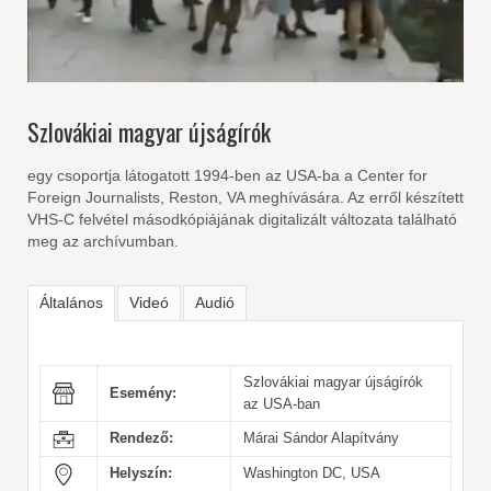
Szlovákiai magyar újságírók
egy csoportja látogatott 1994-ben az USA-ba a Center for
Foreign Journalists, Reston, VA meghívására. Az erről készített
VHS-C felvétel másodkópiájának digitalizált változata található
meg az archívumban.
Általános
Videó
Audió
Szlovákiai magyar újságírók
Esemény:
az USA-ban
Rendező:
Márai Sándor Alapítvány
Helyszín:
Washington DC, USA