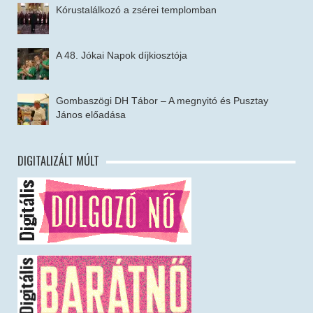
Kórustalálkozó a zsérei templomban
A 48. Jókai Napok díjkiosztója
Gombaszögi DH Tábor – A megnyitó és Pusztay
János előadása
DIGITALIZÁLT MÚLT