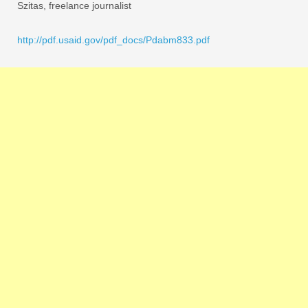
Szitas, freelance journalist
http://pdf.usaid.gov/pdf_docs/Pdabm833.pdf