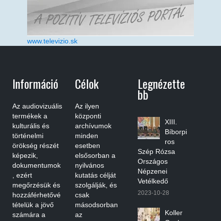
www.televizio.sk
Információ
Célok
Legnézette
Bb
Az audiovizuális
Az ilyen
termékek a
központi
XIII.
kulturális és
archívumok
Bíborpi
történelmi
minden
ros
örökség részét
esetben
Szép Rózsa
képezik,
elsősorban a
Országos
dokumentumok
nyilvános
Népzenei
, ezért
kutatás célját
Vetélkedő
megőrzésük és
szolgálják, és
2023-10-28
hozzáférhetővé
csak
tételük a jövő
másodsorban
Koller
számára a
az