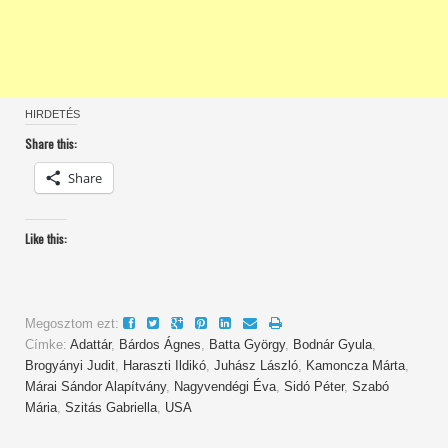
HIRDETÉS
Share this:
Share
Like this:
Megosztom ezt:
Címke:
Adattár
,
Bárdos Ágnes
,
Batta György
,
Bodnár Gyula
,
Brogyányi Judit
,
Haraszti Ildikó
,
Juhász László
,
Kamoncza Márta
,
Márai Sándor Alapítvány
,
Nagyvendégi Éva
,
Sidó Péter
,
Szabó
Mária
,
Szitás Gabriella
,
USA