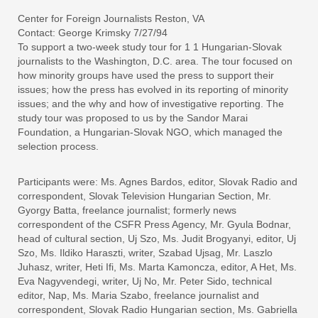
Center for Foreign Journalists Reston, VA
Contact: George Krimsky 7/27/94
To support a two-week study tour for 1 1 Hungarian-Slovak
journalists to the Washington, D.C. area. The tour focused on
how minority groups have used the press to support their
issues; how the press has evolved in its reporting of minority
issues; and the why and how of investigative reporting. The
study tour was proposed to us by the Sandor Marai
Foundation, a Hungarian-Slovak NGO, which managed the
selection process.
Participants were: Ms. Agnes Bardos, editor, Slovak Radio and
correspondent, Slovak Television Hungarian Section, Mr.
Gyorgy Batta, freelance journalist; formerly news
correspondent of the CSFR Press Agency, Mr. Gyula Bodnar,
head of cultural section, Uj Szo, Ms. Judit Brogyanyi, editor, Uj
Szo, Ms. Ildiko Haraszti, writer, Szabad Ujsag, Mr. Laszlo
Juhasz, writer, Heti Ifi, Ms. Marta Kamoncza, editor, A Het, Ms.
Eva Nagyvendegi, writer, Uj No, Mr. Peter Sido, technical
editor, Nap, Ms. Maria Szabo, freelance journalist and
correspondent, Slovak Radio Hungarian section, Ms. Gabriella