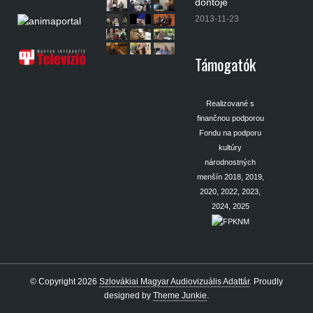
döntője
2013-11-23
Támogatók
Realizované s
finančnou podporou
Fondu na podporu
kultúry
národnostných
menšín 2018, 2019,
2020, 2022, 2023,
2024, 2025
© Copyright 2026
Szlovákiai Magyar Audiovizuális Adattár
.
Proudly
designed by
Theme Junkie
.