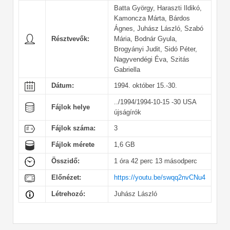
Batta György, Haraszti Ildikó,
Kamoncza Márta, Bárdos
Ágnes, Juhász László, Szabó
Résztvevők:
Mária, Bodnár Gyula,
Brogyányi Judit, Sidó Péter,
Nagyvendégi Éva, Szitás
Gabriella
Dátum:
1994. október 15.-30.
../1994/1994-10-15 -30 USA
Fájlok helye
újságírók
Fájlok száma:
3
Fájlok mérete
1,6 GB
Összidő:
1 óra 42 perc 13 másodperc
Előnézet:
https://youtu.be/swqq2nvCNu4
Létrehozó:
Juhász László