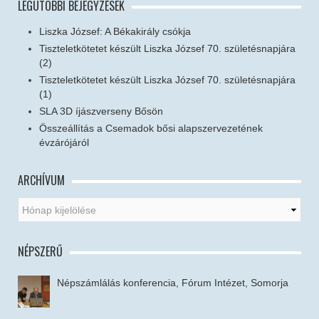
LEGUTÓBBI BEJEGYZÉSEK
Liszka József: A Békakirály csókja
Tiszteletkötetet készült Liszka József 70. születésnapjára
(2)
Tiszteletkötetet készült Liszka József 70. születésnapjára
(1)
SLA 3D íjászverseny Bősön
Összeállítás a Csemadok bősi alapszervezetének
évzárójáról
ARCHÍVUM
NÉPSZERŰ
Népszámlálás konferencia, Fórum Intézet, Somorja