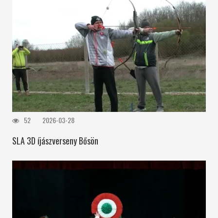
52
2026-03-28
SLA 3D íjászverseny Bősön