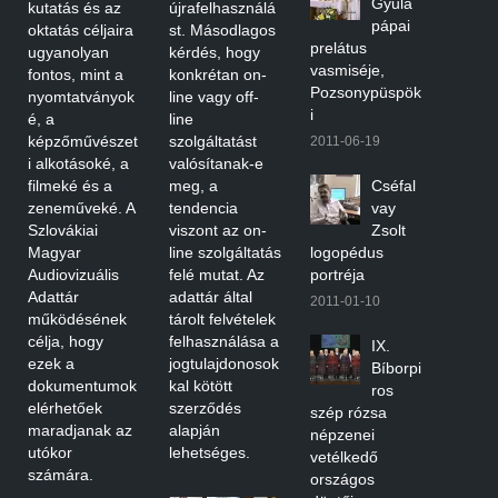
Gyula
kutatás és az
újrafelhasználá
pápai
oktatás céljaira
st. Másodlagos
prelátus
ugyanolyan
kérdés, hogy
vasmiséje,
fontos, mint a
konkrétan on-
Pozsonypüspök
nyomtatványok
line vagy off-
i
é, a
line
képzőművészet
szolgáltatást
2011-06-19
i alkotásoké, a
valósítanak-e
filmeké és a
meg, a
Cséfal
zeneműveké. A
tendencia
vay
Szlovákiai
viszont az on-
Zsolt
Magyar
line szolgáltatás
logopédus
Audiovizuális
felé mutat. Az
portréja
Adattár
adattár által
2011-01-10
működésének
tárolt felvételek
célja, hogy
felhasználása a
IX.
ezek a
jogtulajdonosok
Bíborpi
dokumentumok
kal kötött
ros
elérhetőek
szerződés
szép rózsa
maradjanak az
alapján
népzenei
utókor
lehetséges.
vetélkedő
számára.
országos