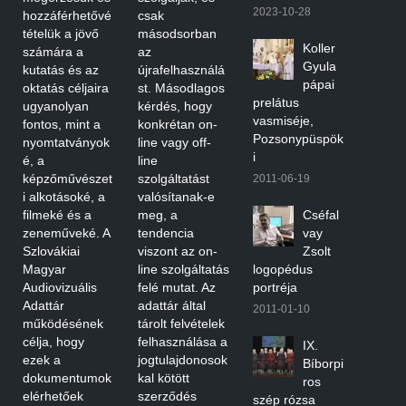
2023-10-28
hozzáférhetővé
csak
tételük a jövő
másodsorban
Koller
számára a
az
Gyula
kutatás és az
újrafelhasználá
pápai
oktatás céljaira
st. Másodlagos
prelátus
ugyanolyan
kérdés, hogy
vasmiséje,
fontos, mint a
konkrétan on-
Pozsonypüspök
nyomtatványok
line vagy off-
i
é, a
line
képzőművészet
szolgáltatást
2011-06-19
i alkotásoké, a
valósítanak-e
filmeké és a
meg, a
Cséfal
zeneműveké. A
tendencia
vay
Szlovákiai
viszont az on-
Zsolt
Magyar
line szolgáltatás
logopédus
Audiovizuális
felé mutat. Az
portréja
Adattár
adattár által
2011-01-10
működésének
tárolt felvételek
célja, hogy
felhasználása a
IX.
ezek a
jogtulajdonosok
Bíborpi
dokumentumok
kal kötött
ros
elérhetőek
szerződés
szép rózsa