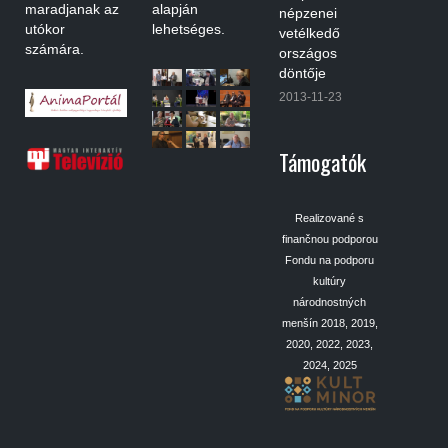
maradjanak az
alapján
népzenei
utókor
lehetséges.
vetélkedő
számára.
országos
döntője
2013-11-23
Támogatók
Realizované s
finančnou podporou
Fondu na podporu
kultúry
národnostných
menšín 2018, 2019,
2020, 2022, 2023,
2024, 2025