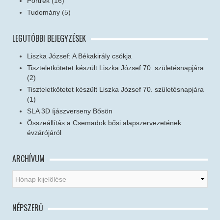
Portrék
(16)
Tudomány
(5)
LEGUTÓBBI BEJEGYZÉSEK
Liszka József: A Békakirály csókja
Tiszteletkötetet készült Liszka József 70. születésnapjára
(2)
Tiszteletkötetet készült Liszka József 70. születésnapjára
(1)
SLA 3D íjászverseny Bősön
Összeállítás a Csemadok bősi alapszervezetének
évzárójáról
ARCHÍVUM
NÉPSZERŰ