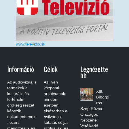
www.televizio.sk
Információ
Célok
Legnézette
Bb
Az audiovizuális
Az ilyen
termékek a
központi
XIII.
kulturális és
archívumok
Bíborpi
történelmi
minden
ros
örökség részét
esetben
Szép Rózsa
képezik,
elsősorban a
Országos
dokumentumok
nyilvános
Népzenei
, ezért
kutatás célját
Vetélkedő
megőrzésük és
szolgálják, és