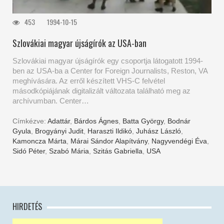
453
1994-10-15
Szlovákiai magyar újságírók az USA-ban
Szlovákiai magyar újságírók egy csoportja látogatott 1994-
ben az USA-ba a Center for Foreign Journalists, Reston, VA
meghívására. Az erről készített VHS-C felvétel
másodkópiájának digitalizált változata található meg az
archívumban. Center…
Címkézve:
Adattár
,
Bárdos Ágnes
,
Batta György
,
Bodnár
Gyula
,
Brogyányi Judit
,
Haraszti Ildikó
,
Juhász László
,
Kamoncza Márta
,
Márai Sándor Alapítvány
,
Nagyvendégi Éva
,
Sidó Péter
,
Szabó Mária
,
Szitás Gabriella
,
USA
HIRDETÉS