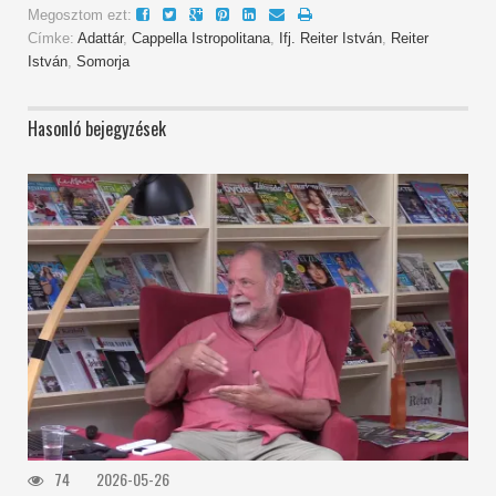
Megosztom ezt:
Címke:
Adattár
,
Cappella Istropolitana
,
Ifj. Reiter István
,
Reiter
István
,
Somorja
Hasonló bejegyzések
74
2026-05-26