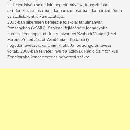
Ifj.Reiter István sokoldalú hegedűművész, tapasztalatait
szimfonikus zenekarban, kamarazenekarban, kamarazenében
és szólistaként is kamatoztatja.
2003-ban sikeresen befejezte főiskolai tanulmányait
Pozsonyban (VŠMU). Szakmai fejlődésére legnagyobb
hatással édesapja, id.Reiter István és Szabadi Vilmos (Liszt
Ferenc Zeneűvészeti Akadémia – Budapest)
hegedűművészek, valamint Králik János zongoraművész
voltak. 2006-ban felvételt nyert a Szlovák Rádió Szimfonikus
Zenekarába koncertmester-helyettesi székre.