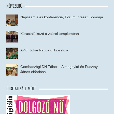
NÉPSZERŰ
Népszámlálás konferencia, Fórum Intézet, Somorja
Kórustalálkozó a zsérei templomban
A 48. Jókai Napok díjkiosztója
Gombaszögi DH Tábor – A megnyitó és Pusztay
János előadása
DIGITALIZÁLT MÚLT