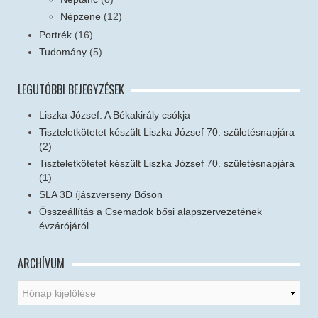
Népzene
(12)
Portrék
(16)
Tudomány
(5)
LEGUTÓBBI BEJEGYZÉSEK
Liszka József: A Békakirály csókja
Tiszteletkötetet készült Liszka József 70. születésnapjára
(2)
Tiszteletkötetet készült Liszka József 70. születésnapjára
(1)
SLA 3D íjászverseny Bősön
Összeállítás a Csemadok bősi alapszervezetének
évzárójáról
ARCHÍVUM