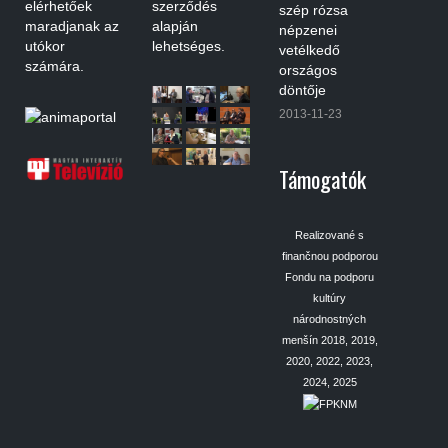
elérhetőek
szerződés
szép rózsa
maradjanak az
alapján
népzenei
utókor
lehetséges.
vetélkedő
számára.
országos
döntője
2013-11-23
Támogatók
Realizované s
finančnou podporou
Fondu na podporu
kultúry
národnostných
menšín 2018, 2019,
2020, 2022, 2023,
2024, 2025