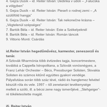
4. Gejza Dusík – id. Reiter István: Dedinka v údolí – „Falucska
a völgyben”
5. Gejza Dusík – id. Reiter István: Pieseň o rodnej zemi – „A
szülőföld hangja”
6. Gejza Dusík – id. Reiter István: Tak nekonečne krásna –
„Végtelenül szépséges”
7. Bartók Béla – id. Reiter István: Este a Székelyeknél
8. Bartók Béla – id. Reiter István: Román táncok
9. Vittorio Monti: Csárdás
id.Reiter István hegedűművész, karmester, zeneszerző és
tanár.
A Szlovák filharmónia több évtizedes tagja, koncertmestere,
továbbá a Cappella Istropolitana, a Szlovák vonósnégyes, a
Franz Lehár Orchester – Bécs, Pressburger Solisten, Slovakia
Solisten és számos kitűnő együttes gyakori vendége.
Pályafutása során több száz tévé, rádió és hanglemez felvétel
készült róla és vele. 1997 – től zenetanári tevékenysége
mellett a szóló, ill. a bécsi zene nagy ismerőjévé, „Stehgeiger”-
ré tökéletesítette magát.
ifj. Reiter István