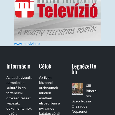
www.televizio.sk
Információ
Célok
Legnézette
Bb
Az audiovizuális
Az ilyen
termékek a
központi
XIII.
kulturális és
archívumok
Bíborpi
történelmi
minden
ros
örökség részét
esetben
Szép Rózsa
képezik,
elsősorban a
Országos
dokumentumok
nyilvános
Népzenei
, ezért
kutatás célját