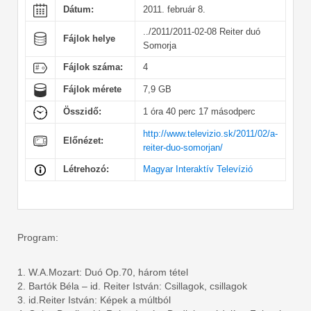
Dátum:
2011. február 8.
../2011/2011-02-08 Reiter duó
Fájlok helye
Somorja
Fájlok száma:
4
Fájlok mérete
7,9 GB
Összidő:
1 óra 40 perc 17 másodperc
http://www.televizio.sk/2011/02/a-
Előnézet:
reiter-duo-somorjan/
Létrehozó:
Magyar Interaktív Televízió
Program:
1. W.A.Mozart: Duó Op.70, három tétel
2. Bartók Béla – id. Reiter István: Csillagok, csillagok
3. id.Reiter István: Képek a múltból