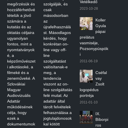
Vetélkedő
megőrzésük és
szolgálják, és
2023-10-28
hozzáférhetővé
csak
tételük a jövő
másodsorban
Koller
számára a
az
Gyula
kutatás és az
újrafelhasználá
pápai
oktatás céljaira
st. Másodlagos
prelátus
ugyanolyan
kérdés, hogy
vasmiséje,
fontos, mint a
konkrétan on-
Pozsonypüspök
nyomtatványok
line vagy off-
i
é, a
line
képzőművészet
szolgáltatást
2011-06-19
i alkotásoké, a
valósítanak-e
filmeké és a
meg, a
Cséfal
zeneműveké. A
tendencia
vay
Szlovákiai
viszont az on-
Zsolt
Magyar
line szolgáltatás
logopédus
Audiovizuális
felé mutat. Az
portréja
Adattár
adattár által
2011-01-10
működésének
tárolt felvételek
célja, hogy
felhasználása a
IX.
ezek a
jogtulajdonosok
Bíborpi
dokumentumok
kal kötött
ros