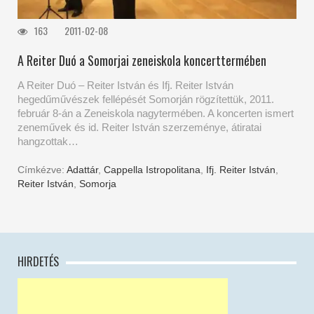
163
2011-02-08
A Reiter Duó a Somorjai zeneiskola koncerttermében
A Reiter Duó – Reiter István és Ifj. Reiter István
hegedűművészek fellépését Somorján rögzítettük, 2011.
február 8-án a Zeneiskola nagytermében. A koncerten ismert
zeneművek és id. Reiter István szerzeménye, átiratai
hangzottak…
Címkézve:
Adattár
,
Cappella Istropolitana
,
Ifj. Reiter István
,
Reiter István
,
Somorja
HIRDETÉS