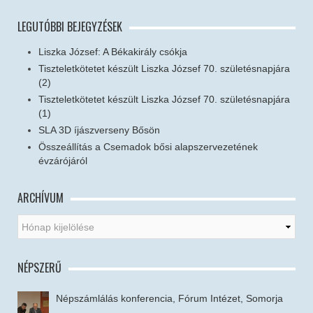
LEGUTÓBBI BEJEGYZÉSEK
Liszka József: A Békakirály csókja
Tiszteletkötetet készült Liszka József 70. születésnapjára
(2)
Tiszteletkötetet készült Liszka József 70. születésnapjára
(1)
SLA 3D íjászverseny Bősön
Összeállítás a Csemadok bősi alapszervezetének
évzárójáról
ARCHÍVUM
NÉPSZERŰ
Népszámlálás konferencia, Fórum Intézet, Somorja