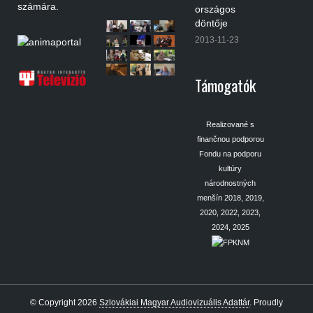
számára.
országos
döntője
2013-11-23
Támogatók
Realizované s
finančnou podporou
Fondu na podporu
kultúry
národnostných
menšín 2018, 2019,
2020, 2022, 2023,
2024, 2025
© Copyright 2026
Szlovákiai Magyar Audiovizuális Adattár
.
Proudly