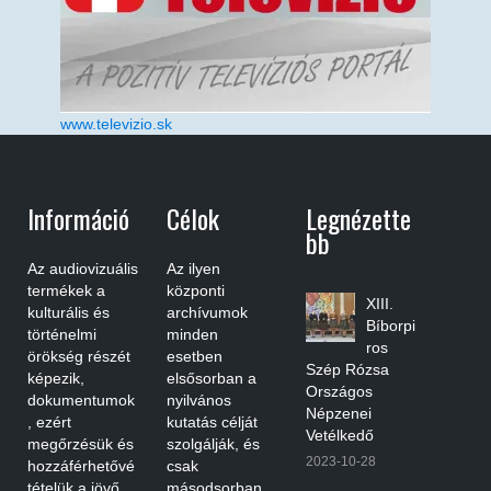
www.televizio.sk
Információ
Célok
Legnézette
Bb
Az audiovizuális
Az ilyen
termékek a
központi
XIII.
kulturális és
archívumok
Bíborpi
történelmi
minden
ros
örökség részét
esetben
Szép Rózsa
képezik,
elsősorban a
Országos
dokumentumok
nyilvános
Népzenei
, ezért
kutatás célját
Vetélkedő
megőrzésük és
szolgálják, és
2023-10-28
hozzáférhetővé
csak
tételük a jövő
másodsorban