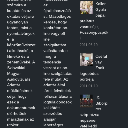
Koller
számára a
az
Gyula
kutatás és az
újrafelhasználá
pápai
oktatás céljaira
st. Másodlagos
prelátus
ugyanolyan
kérdés, hogy
vasmiséje,
fontos, mint a
konkrétan on-
Pozsonypüspök
nyomtatványok
line vagy off-
i
é, a
line
képzőművészet
szolgáltatást
2011-06-19
i alkotásoké, a
valósítanak-e
filmeké és a
meg, a
Cséfal
zeneműveké. A
tendencia
vay
Szlovákiai
viszont az on-
Zsolt
Magyar
line szolgáltatás
logopédus
Audiovizuális
felé mutat. Az
portréja
Adattár
adattár által
2011-01-10
működésének
tárolt felvételek
célja, hogy
felhasználása a
IX.
ezek a
jogtulajdonosok
Bíborpi
dokumentumok
kal kötött
ros
elérhetőek
szerződés
szép rózsa
maradjanak az
alapján
népzenei
utókor
lehetséges.
vetélkedő