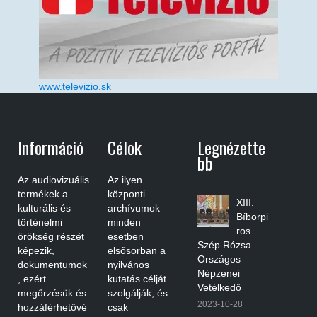
www.televizio.sk
Információ
Célok
Legnézette
Bb
Az audiovizuális
Az ilyen
termékek a
központi
XIII.
kulturális és
archívumok
Bíborpi
történelmi
minden
ros
örökség részét
esetben
Szép Rózsa
képezik,
elsősorban a
Országos
dokumentumok
nyilvános
Népzenei
, ezért
kutatás célját
Vetélkedő
megőrzésük és
szolgálják, és
2023-10-28
hozzáférhetővé
csak