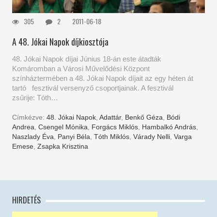
305
2
2011-06-18
A 48. Jókai Napok díjkiosztója
48. Jókai Napok díjai Június 18-án este átadták
Komáromban a Városi Művelődési Központ
színháztermében a 48. Jókai Napok díjait az egy héten át
tartó fesztivál versenyző csoportjainak. A fesztivál
zsűrije: Tóth…
Címkézve:
48. Jókai Napok
,
Adattár
,
Benkő Géza
,
Bódi
Andrea
,
Csengel Mónika
,
Forgács Miklós
,
Hambalkó András
,
Naszlady Éva
,
Panyi Béla
,
Tóth Miklós
,
Várady Nelli
,
Varga
Emese
,
Zsapka Krisztina
HIRDETÉS