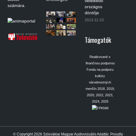
vetélkedő
számára.
országos
döntője
2013-11-23
Támogatók
Realizované s
finančnou podporou
Fondu na podporu
kultúry
národnostných
menšín 2018, 2019,
2020, 2022, 2023,
2024, 2025
© Copyright 2026
Szlovákiai Magyar Audiovizuális Adattár
.
Proudly