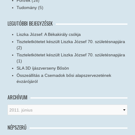
Portrék
(16)
Tudomány
(5)
LEGUTÓBBI BEJEGYZÉSEK
Liszka József: A Békakirály csókja
Tiszteletkötetet készült Liszka József 70. születésnapjára
(2)
Tiszteletkötetet készült Liszka József 70. születésnapjára
(1)
SLA 3D íjászverseny Bősön
Összeállítás a Csemadok bősi alapszervezetének
évzárójáról
ARCHÍVUM
NÉPSZERŰ