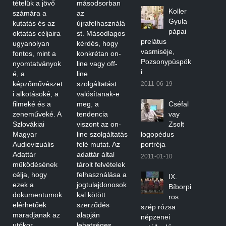
tételük a jövő
másodsorban
Koller
számára a
az
Gyula
kutatás és az
újrafelhasználá
pápai
oktatás céljaira
st. Másodlagos
prelátus
ugyanolyan
kérdés, hogy
vasmiséje,
fontos, mint a
konkrétan on-
Pozsonypüspök
nyomtatványok
line vagy off-
i
é, a
line
képzőművészet
szolgáltatást
2011-06-19
i alkotásoké, a
valósítanak-e
filmeké és a
meg, a
Cséfal
zeneműveké. A
tendencia
vay
Szlovákiai
viszont az on-
Zsolt
Magyar
line szolgáltatás
logopédus
Audiovizuális
felé mutat. Az
portréja
Adattár
adattár által
2011-01-10
működésének
tárolt felvételek
célja, hogy
felhasználása a
IX.
ezek a
jogtulajdonosok
Bíborpi
dokumentumok
kal kötött
ros
elérhetőek
szerződés
szép rózsa
maradjanak az
alapján
népzenei
utókor
lehetséges.