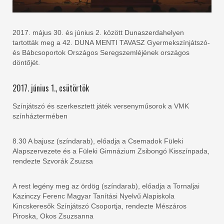
2017. május 30. és június 2. között Dunaszerdahelyen
tartották meg a 42. DUNA MENTI TAVASZ Gyermekszínjátszó-
és Bábcsoportok Országos Seregszemléjének országos
döntőjét.
2017. június 1., csütörtök
Színjátszó és szerkesztett játék versenyműsorok a VMK
színháztermében
8.30 A bajusz (színdarab), előadja a Csemadok Füleki
Alapszervezete és a Füleki Gimnázium Zsibongó Kisszínpada,
rendezte Szvorák Zsuzsa
A rest legény meg az ördög (színdarab), előadja a Tornaljai
Kazinczy Ferenc Magyar Tanítási Nyelvű Alapiskola
Kincskeresők Színjátszó Csoportja, rendezte Mészáros
Piroska, Okos Zsuzsanna