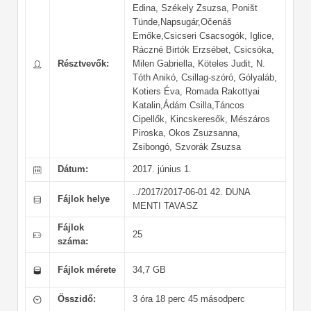
Edina, Székely Zsuzsa, Poništ
Tünde,Napsugár,Očenáš
Emőke,Csicseri Csacsogók, Iglice,
Ráczné Birtók Erzsébet, Csicsóka,
Résztvevők:
Milen Gabriella, Köteles Judit, N.
Tóth Anikó, Csillag-szóró, Gólyaláb,
Kotiers Éva, Romada Rakottyai
Katalin,Ádám Csilla,Táncos
Cipellők, Kincskeresők, Mészáros
Piroska, Okos Zsuzsanna,
Zsibongó, Szvorák Zsuzsa
Dátum:
2017. június 1.
../2017/2017-06-01 42. DUNA
Fájlok helye
MENTI TAVASZ
Fájlok
25
száma:
Fájlok mérete
34,7 GB
Összidő:
3 óra 18 perc 45 másodperc