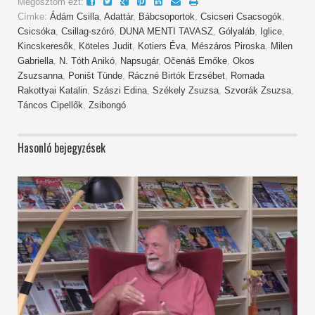
Megosztom ezt:
Címke:
Ádám Csilla
,
Adattár
,
Bábcsoportok
,
Csicseri Csacsogók
,
Csicsóka
,
Csillag-szóró
,
DUNA MENTI TAVASZ
,
Gólyaláb
,
Iglice
,
Kincskeresők
,
Köteles Judit
,
Kotiers Éva
,
Mészáros Piroska
,
Milen
Gabriella
,
N. Tóth Anikó
,
Napsugár
,
Očenáš Emőke
,
Okos
Zsuzsanna
,
Poništ Tünde
,
Ráczné Birtók Erzsébet
,
Romada
Rakottyai Katalin
,
Szászi Edina
,
Székely Zsuzsa
,
Szvorák Zsuzsa
,
Táncos Cipellők
,
Zsibongó
Hasonló bejegyzések