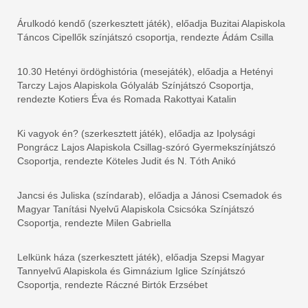
Árulkodó kendő (szerkesztett játék), előadja Buzitai Alapiskola
Táncos Cipellők színjátszó csoportja, rendezte Ádám Csilla
10.30 Hetényi ördöghistória (mesejáték), előadja a Hetényi
Tarczy Lajos Alapiskola Gólyaláb Színjátszó Csoportja,
rendezte Kotiers Éva és Romada Rakottyai Katalin
Ki vagyok én? (szerkesztett játék), előadja az Ipolysági
Pongrácz Lajos Alapiskola Csillag-szóró Gyermekszínjátszó
Csoportja, rendezte Köteles Judit és N. Tóth Anikó
Jancsi és Juliska (színdarab), előadja a Jánosi Csemadok és
Magyar Tanítási Nyelvű Alapiskola Csicsóka Színjátszó
Csoportja, rendezte Milen Gabriella
Lelkünk háza (szerkesztett játék), előadja Szepsi Magyar
Tannyelvű Alapiskola és Gimnázium Iglice Színjátszó
Csoportja, rendezte Ráczné Birtók Erzsébet