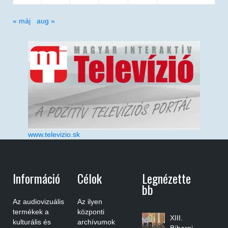
« máj
aug »
www.televizio.sk
Információ
Célok
Legnézette
Bb
Az audiovizuális
Az ilyen
termékek a
központi
XIII.
kulturális és
archívumok
Bíborpi