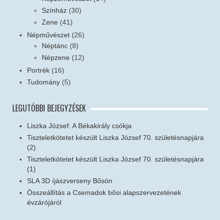
Színház
(30)
Zene
(41)
Népművészet
(26)
Néptánc
(8)
Népzene
(12)
Portrék
(16)
Tudomány
(5)
LEGUTÓBBI BEJEGYZÉSEK
Liszka József: A Békakirály csókja
Tiszteletkötetet készült Liszka József 70. születésnapjára
(2)
Tiszteletkötetet készült Liszka József 70. születésnapjára
(1)
SLA 3D íjászverseny Bősön
Összeállítás a Csemadok bősi alapszervezetének
évzárójáról