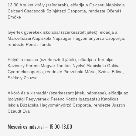
13.30 A süket király (színdarab), előadja a Csicseri Alapiskola
Csicseri Csacsogók Színjátszó Csoportja, rendezte Očenáš
Emőke
Gyertek gyerekek iskolába! (szerkesztett játék), előadja a
Marcelházai Alapiskola Napsugár Hagyományőrző Csoportja,
rendezte Poništ Tünde
Fütyül a masina (szerkesztett játék), előadja a Tornaljai
Kazinczy Ferenc Magyar Tanítási Nyelvű Alapiskola Galiba
Gyermekcsoportja, rendezte Pierzchala Mária, Szászi Edina,
Székely Zsuzsa
A kóró és a kismadár (szerkesztett játék, népmese), előadja az
Ipolysági Fegyverneki Ferenc Közös Igazgatású Katolikus
Iskola Búzácska Hagyományőrző Csoportja, rendezte Jusztin
Czaudt Éva
Meseváros műsorai – 15.00-18.00