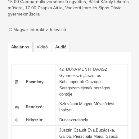
15.00 Campa-nulla verséneklő együttes, Bálint Károly tekerős
műsora, 17.00 Zsapka Attila, Vadkerti Imre és Sipos Dávid
gyermekműsora
© Magyar Interaktív Televízió.
Általános
Videó
Audió
42. DUNA MENTI TAVASZ
Gyermekszínjátszó- és
Esemény:
Bábcsoportok Országos
Seregszemléjének országos
döntője
Szlovákiai Magyar Művelődési
Rendező:
Intézet
Helyszín:
Dunaszerdahely
Jusztin Czaudt Éva,Búzácska,
Galiba, Pierzchala Mária, Szászi