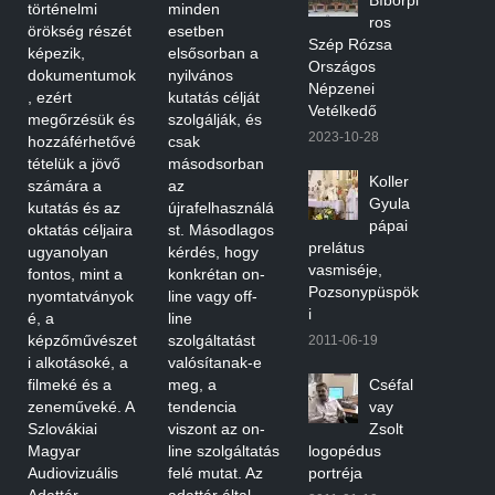
történelmi
minden
ros
örökség részét
esetben
Szép Rózsa
képezik,
elsősorban a
Országos
dokumentumok
nyilvános
Népzenei
, ezért
kutatás célját
Vetélkedő
megőrzésük és
szolgálják, és
2023-10-28
hozzáférhetővé
csak
tételük a jövő
másodsorban
Koller
számára a
az
Gyula
kutatás és az
újrafelhasználá
pápai
oktatás céljaira
st. Másodlagos
prelátus
ugyanolyan
kérdés, hogy
vasmiséje,
fontos, mint a
konkrétan on-
Pozsonypüspök
nyomtatványok
line vagy off-
i
é, a
line
képzőművészet
szolgáltatást
2011-06-19
i alkotásoké, a
valósítanak-e
filmeké és a
meg, a
Cséfal
zeneműveké. A
tendencia
vay
Szlovákiai
viszont az on-
Zsolt
Magyar
line szolgáltatás
logopédus
Audiovizuális
felé mutat. Az
portréja
Adattár
adattár által