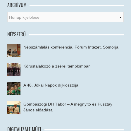
ARCHÍVUM
NÉPSZERŰ
Népszámlálás konferencia, Fórum Intézet, Somorja
Kórustalálkozó a zsérei templomban
A 48. Jókai Napok díjkiosztója
Gombaszögi DH Tábor – A megnyitó és Pusztay
János előadása
DIGITALIZÁLT MÚLT