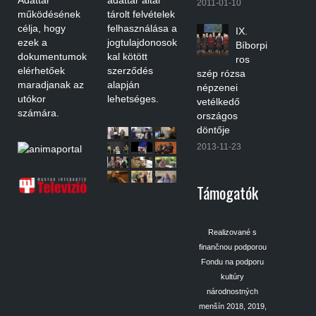
2011-01-10
működésének
tárolt felvételek
célja, hogy
felhasználása a
IX.
ezek a
jogtulajdonosok
Bíborpi
dokumentumok
kal kötött
ros
elérhetőek
szerződés
szép rózsa
maradjanak az
alapján
népzenei
utókor
lehetséges.
vetélkedő
számára.
országos
döntője
2013-11-23
Támogatók
Realizované s
finančnou podporou
Fondu na podporu
kultúry
národnostných
menšín 2018, 2019,