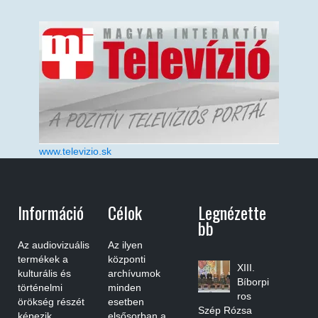
www.televizio.sk
Információ
Célok
Legnézette
Bb
Az audiovizuális
Az ilyen
termékek a
központi
XIII.
kulturális és
archívumok
Bíborpi
történelmi
minden
ros
örökség részét
esetben
Szép Rózsa
képezik,
elsősorban a