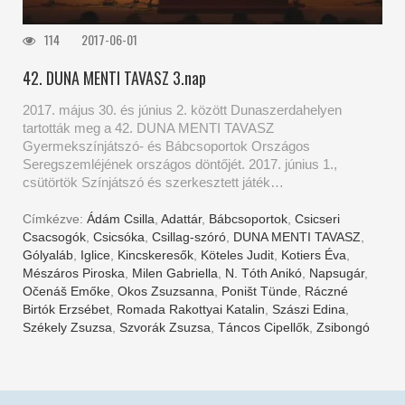
114
2017-06-01
42. DUNA MENTI TAVASZ 3.nap
2017. május 30. és június 2. között Dunaszerdahelyen
tartották meg a 42. DUNA MENTI TAVASZ
Gyermekszínjátszó- és Bábcsoportok Országos
Seregszemléjének országos döntőjét. 2017. június 1.,
csütörtök Színjátszó és szerkesztett játék…
Címkézve:
Ádám Csilla
,
Adattár
,
Bábcsoportok
,
Csicseri
Csacsogók
,
Csicsóka
,
Csillag-szóró
,
DUNA MENTI TAVASZ
,
Gólyaláb
,
Iglice
,
Kincskeresők
,
Köteles Judit
,
Kotiers Éva
,
Mészáros Piroska
,
Milen Gabriella
,
N. Tóth Anikó
,
Napsugár
,
Očenáš Emőke
,
Okos Zsuzsanna
,
Poništ Tünde
,
Ráczné
Birtók Erzsébet
,
Romada Rakottyai Katalin
,
Szászi Edina
,
Székely Zsuzsa
,
Szvorák Zsuzsa
,
Táncos Cipellők
,
Zsibongó