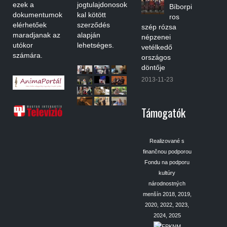
ezek a
jogtulajdonosok
Bíborpi
dokumentumok
kal kötött
ros
elérhetőek
szerződés
szép rózsa
maradjanak az
alapján
népzenei
utókor
lehetséges.
vetélkedő
számára.
országos
döntője
2013-11-23
Támogatók
Realizované s
finančnou podporou
Fondu na podporu
kultúry
národnostných
menšín 2018, 2019,
2020, 2022, 2023,
2024, 2025