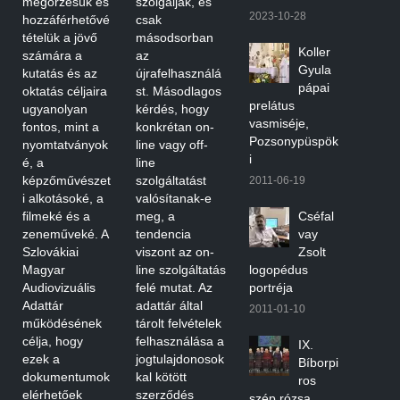
megőrzésük és
szolgálják, és
2023-10-28
hozzáférhetővé
csak
tételük a jövő
másodsorban
Koller
számára a
az
Gyula
kutatás és az
újrafelhasználá
pápai
oktatás céljaira
st. Másodlagos
prelátus
ugyanolyan
kérdés, hogy
vasmiséje,
fontos, mint a
konkrétan on-
Pozsonypüspök
nyomtatványok
line vagy off-
i
é, a
line
képzőművészet
szolgáltatást
2011-06-19
i alkotásoké, a
valósítanak-e
filmeké és a
meg, a
Cséfal
zeneműveké. A
tendencia
vay
Szlovákiai
viszont az on-
Zsolt
Magyar
line szolgáltatás
logopédus
Audiovizuális
felé mutat. Az
portréja
Adattár
adattár által
2011-01-10
működésének
tárolt felvételek
célja, hogy
felhasználása a
IX.
ezek a
jogtulajdonosok
Bíborpi
dokumentumok
kal kötött
ros
elérhetőek
szerződés
szép rózsa