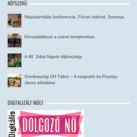
NÉPSZERŰ
Népszámlálás konferencia, Fórum Intézet, Somorja
Kórustalálkozó a zsérei templomban
A 48. Jókai Napok díjkiosztója
Gombaszögi DH Tábor – A megnyitó és Pusztay
János előadása
DIGITALIZÁLT MÚLT