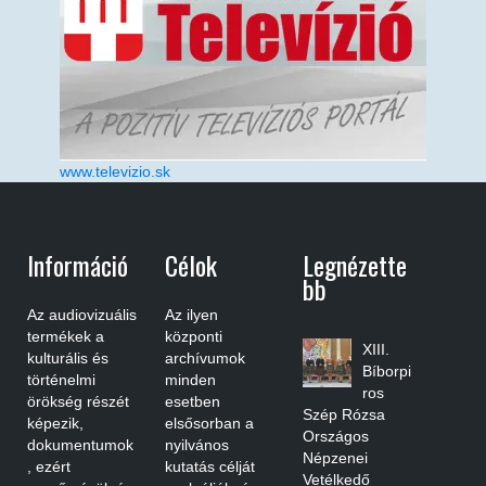
www.televizio.sk
Információ
Célok
Legnézette
Bb
Az audiovizuális
Az ilyen
termékek a
központi
XIII.
kulturális és
archívumok
Bíborpi
történelmi
minden
ros
örökség részét
esetben
Szép Rózsa
képezik,
elsősorban a
Országos
dokumentumok
nyilvános
Népzenei
, ezért
kutatás célját
Vetélkedő