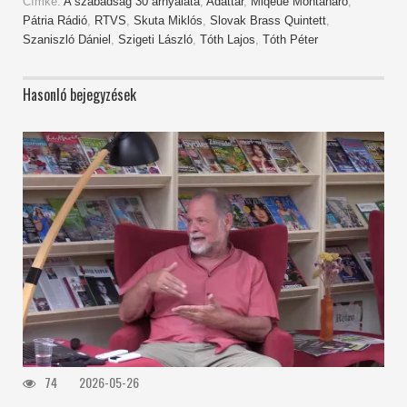
Címke:
A szabadság 30 árnyalata
,
Adattár
,
Miqeue Montanaro
,
Pátria Rádió
,
RTVS
,
Skuta Miklós
,
Slovak Brass Quintett
,
Szaniszló Dániel
,
Szigeti László
,
Tóth Lajos
,
Tóth Péter
Hasonló bejegyzések
74
2026-05-26