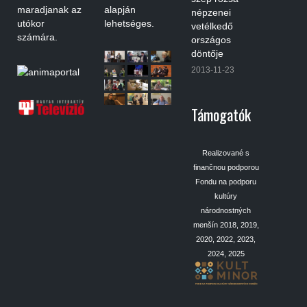
maradjanak az
alapján
népzenei
utókor
lehetséges.
vetélkedő
számára.
országos
döntője
2013-11-23
Támogatók
Realizované s
finančnou podporou
Fondu na podporu
kultúry
národnostných
menšín 2018, 2019,
2020, 2022, 2023,
2024, 2025