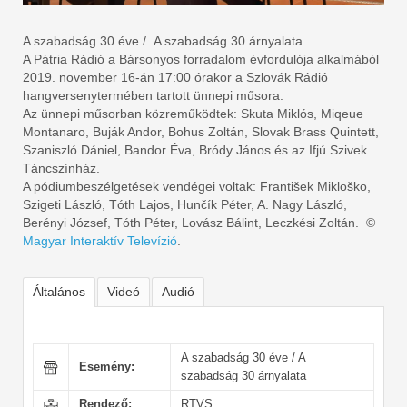
A szabadság 30 éve / A szabadság 30 árnyalata
A Pátria Rádió a Bársonyos forradalom évfordulója alkalmából
2019. november 16-án 17:00 órakor a Szlovák Rádió
hangversenytermében tartott ünnepi műsora.
Az ünnepi műsorban közreműködtek: Skuta Miklós, Miqeue
Montanaro, Buják Andor, Bohus Zoltán, Slovak Brass Quintett,
Szaniszló Dániel, Bandor Éva, Bródy János és az Ifjú Szivek
Táncszínház.
A pódiumbeszélgetések vendégei voltak: František Mikloško,
Szigeti László, Tóth Lajos, Hunčík Péter, A. Nagy László,
Berényi József, Tóth Péter, Lovász Bálint, Leczkési Zoltán. ©
Magyar Interaktív Televízió
.
Általános
Videó
Audió
A szabadság 30 éve / A
Esemény:
szabadság 30 árnyalata
Rendező:
RTVS