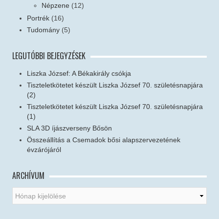
Népzene
(12)
Portrék
(16)
Tudomány
(5)
LEGUTÓBBI BEJEGYZÉSEK
Liszka József: A Békakirály csókja
Tiszteletkötetet készült Liszka József 70. születésnapjára
(2)
Tiszteletkötetet készült Liszka József 70. születésnapjára
(1)
SLA 3D íjászverseny Bősön
Összeállítás a Csemadok bősi alapszervezetének
évzárójáról
ARCHÍVUM