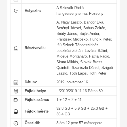
A Szlovák Rádió
Helyszín:
hangversenyterma, Pozsony
A. Nagy László, Bandor Éva,
Berényi József, Bohus Zoltán,
Bródy János, Buják Andor,
František Mikloško, Hunčík Péter,
Ifjú Szivek Tánccszínház,
Résztvevők:
Leczkési Zoltán, Lovász Bálint,
Miqeue Montanaro, Pátria Rádió,
Skuta Miklós, Slovak Brass
Quintett, Szaniszló Dániel, Szigeti
László, Tóth Lajos, Tóth Péter
Dátum:
2019. november 16.
Fájlok helye
../2019/2019-11-16 Pátria 89
Fájlok száma:
1 + 12 + 2 + 11
92,8 GB + 5,9 GB + 25,3 GB +
Fájlok mérete
36,4 GB
Összidő:
8 óra 12 perc 57 másodperc