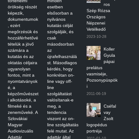
történelmi
minden
ros
örökség részét
esetben
Szép Rózsa
képezik,
elsősorban a
Országos
dokumentumok
nyilvános
Népzenei
, ezért
kutatás célját
Vetélkedő
megőrzésük és
szolgálják, és
2023-10-28
hozzáférhetővé
csak
tételük a jövő
másodsorban
Koller
számára a
az
Gyula
kutatás és az
újrafelhasználá
pápai
oktatás céljaira
st. Másodlagos
prelátus
ugyanolyan
kérdés, hogy
vasmiséje,
fontos, mint a
konkrétan on-
Pozsonypüspök
nyomtatványok
line vagy off-
i
é, a
line
képzőművészet
szolgáltatást
2011-06-19
i alkotásoké, a
valósítanak-e
filmeké és a
meg, a
Cséfal
zeneműveké. A
tendencia
vay
Szlovákiai
viszont az on-
Zsolt
Magyar
line szolgáltatás
logopédus
Audiovizuális
felé mutat. Az
portréja
Adattár
adattár által
2011-01-10