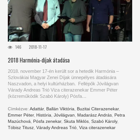
146
2018-11-17
2018 Harmónia-díjak átadása
2018. november 17-én került sor a hetedik Harmónia –
Szlovákiai Magyar Zenei Díjak ünnepélyes átadására
Naszvadon, a helyi kultúrházban. Fellépők Jóvilágvan
Várady Andreas Trió Viza citerazenekar Emmer Péter
(közreműködik Szabó Károly) Pósfa…
Címkézve:
Adattár
,
Ballán Viktória
,
Buzitai Citerazenekar
,
Emmer Péter
,
História
,
Jóvilágvan
,
Madarász András
,
Petra
Mazúchová
,
Pósfa zenekar
,
Skuta Miklós
,
Szabó Károly
,
Tóbisz Titusz
,
Várady Andreas Trió
,
Viza citerazenekar