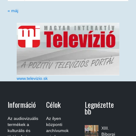
« máj
www.televizio.sk
Információ
Célok
Legnézette
Bb
Az audiovizuális
Az ilyen
termékek a
központi
XIII.
kulturális és
archívumok
Bíborpi