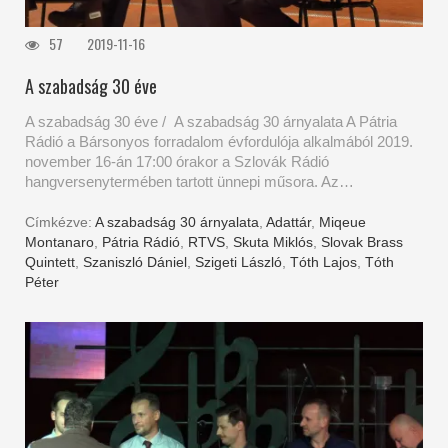
57
2019-11-16
A szabadság 30 éve
A szabadság 30 éve / A szabadság 30 árnyalata A Pátria
Rádió a Bársonyos forradalom évfordulója alkalmából 2019.
november 16-án 17:00 órakor a Szlovák Rádió
hangversenytermében tartott ünnepi műsora. Az…
Címkézve:
A szabadság 30 árnyalata
,
Adattár
,
Miqeue
Montanaro
,
Pátria Rádió
,
RTVS
,
Skuta Miklós
,
Slovak Brass
Quintett
,
Szaniszló Dániel
,
Szigeti László
,
Tóth Lajos
,
Tóth
Péter