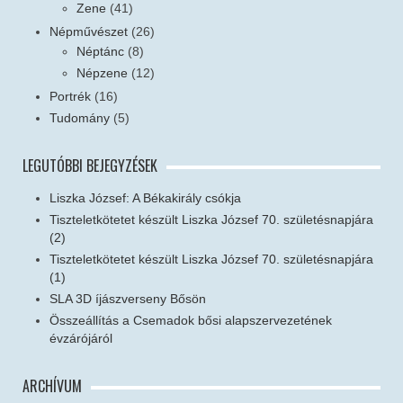
Zene
(41)
Népművészet
(26)
Néptánc
(8)
Népzene
(12)
Portrék
(16)
Tudomány
(5)
LEGUTÓBBI BEJEGYZÉSEK
Liszka József: A Békakirály csókja
Tiszteletkötetet készült Liszka József 70. születésnapjára
(2)
Tiszteletkötetet készült Liszka József 70. születésnapjára
(1)
SLA 3D íjászverseny Bősön
Összeállítás a Csemadok bősi alapszervezetének
évzárójáról
ARCHÍVUM