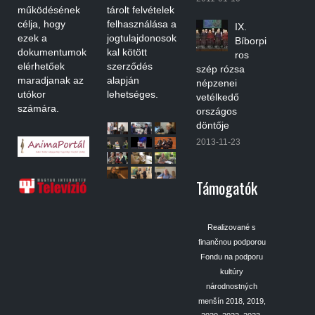
működésének
tárolt felvételek
célja, hogy
felhasználása a
IX.
ezek a
jogtulajdonosok
Bíborpi
dokumentumok
kal kötött
ros
elérhetőek
szerződés
szép rózsa
maradjanak az
alapján
népzenei
utókor
lehetséges.
vetélkedő
számára.
országos
döntője
2013-11-23
Támogatók
Realizované s
finančnou podporou
Fondu na podporu
kultúry
národnostných
menšín 2018, 2019,