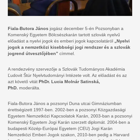
Fiala-Butora János
jogász december 5-én Pozsonyban a
Komenský Egyetem Bölcsészkarán tartott szlovák nyelvű
előadást a nyelvi jogok és emberi jogok kapcsolatáról
„Nyelvi
jogok a nemzetközi kisebbségi jogi rendszer és a szlovák
jogrend útvesztőjében”
címmel.
A rendezvény szervezője a Szlovák Tudományos Akadémia
Ľudovit Štúr Nyelvtudományi Intézete volt. Az előadást és az
azt követő vitát
PhDr. Lucia Molnár Satinská,
PhD.
moderálta.
Fiala-Butora János a pozsonyi Duna utcai Gimnáziumban
érettségizett 1997-ben. 2002-ben a pozsonyi Közgazdasági
Egyetem Nemzetközi Kapcsolatok Karán, 2003-ban a pozsonyi
Komenský Egyetem Jogi Karán szerzett diplomát. 2004-ben a
budapesti Közép-Európai Egyetem (CEU) Jogi Karán
Nemzetközi Emberi Jogok szakon, 2010-ben pedig a Harvard