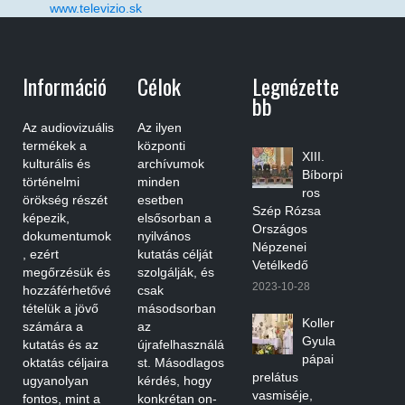
www.televizio.sk
Információ
Célok
Legnézette
Bb
Az audiovizuális
Az ilyen
termékek a
központi
XIII.
kulturális és
archívumok
Bíborpi
történelmi
minden
ros
örökség részét
esetben
Szép Rózsa
képezik,
elsősorban a
Országos
dokumentumok
nyilvános
Népzenei
, ezért
kutatás célját
Vetélkedő
megőrzésük és
szolgálják, és
2023-10-28
hozzáférhetővé
csak
tételük a jövő
másodsorban
Koller
számára a
az
Gyula
kutatás és az
újrafelhasználá
pápai
oktatás céljaira
st. Másodlagos
prelátus
ugyanolyan
kérdés, hogy
vasmiséje,
fontos, mint a
konkrétan on-