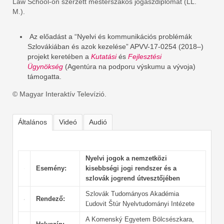
Law School-on szerzett mesterszakos jogászdiplomát (LL.
M.).
Az előadást a “Nyelvi és kommunikációs problémák
Szlovákiában és azok kezelése” APVV-17-0254 (2018–)
projekt keretében a
Kutatási
és
Fejlesztési
Ügynökség
(Agentúra na podporu výskumu a vývoja)
támogatta.
© Magyar Interaktív Televízió.
Általános
Videó
Audió
Nyelvi jogok a nemzetközi
Esemény:
kisebbségi jogi rendszer és a
szlovák jogrend útvesztőjében
Szlovák Tudományos Akadémia
Rendező:
Ľudovit Štúr Nyelvtudományi Intézete
A Komenský Egyetem Bölcsészkara,