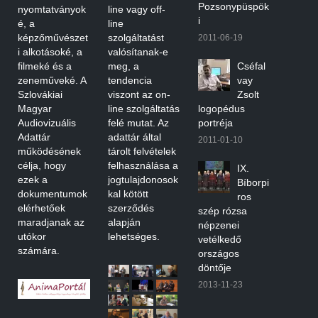
Pozsonypüspök
nyomtatványok
line vagy off-
i
é, a
line
képzőművészet
szolgáltatást
2011-06-19
i alkotásoké, a
valósítanak-e
filmeké és a
meg, a
Cséfal
zeneműveké. A
tendencia
vay
Szlovákiai
viszont az on-
Zsolt
Magyar
line szolgáltatás
logopédus
Audiovizuális
felé mutat. Az
portréja
Adattár
adattár által
2011-01-10
működésének
tárolt felvételek
célja, hogy
felhasználása a
IX.
ezek a
jogtulajdonosok
Bíborpi
dokumentumok
kal kötött
ros
elérhetőek
szerződés
szép rózsa
maradjanak az
alapján
népzenei
utókor
lehetséges.
vetélkedő
számára.
országos
döntője
2013-11-23