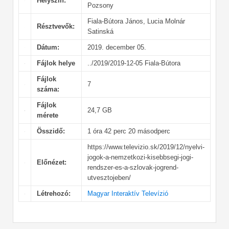
Helyszín:
Pozsony
Fiala-Bútora János, Lucia Molnár
Résztvevők:
Satinská
Dátum:
2019. december 05.
Fájlok helye
../2019/2019-12-05 Fiala-Bútora
Fájlok
7
száma:
Fájlok
24,7 GB
mérete
Összidő:
1 óra 42 perc 20 másodperc
https://www.televizio.sk/2019/12/nyelvi-
jogok-a-nemzetkozi-kisebbsegi-jogi-
Előnézet:
rendszer-es-a-szlovak-jogrend-
utvesztojeben/
Létrehozó:
Magyar Interaktív Televízió