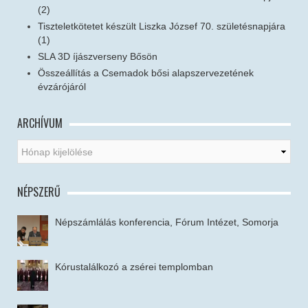
(2)
Tiszteletkötetet készült Liszka József 70. születésnapjára
(1)
SLA 3D íjászverseny Bősön
Összeállítás a Csemadok bősi alapszervezetének
évzárójáról
ARCHÍVUM
NÉPSZERŰ
Népszámlálás konferencia, Fórum Intézet, Somorja
Kórustalálkozó a zsérei templomban