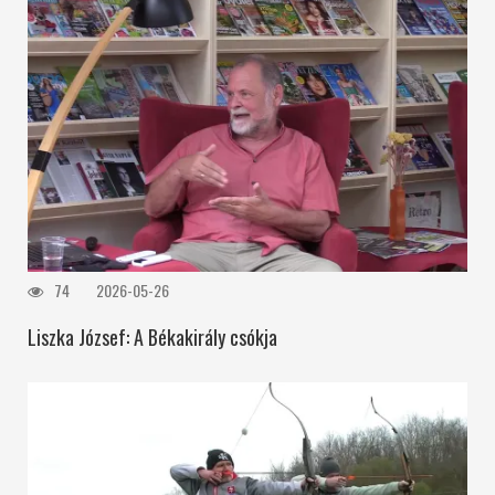
74
2026-05-26
Liszka József: A Békakirály csókja