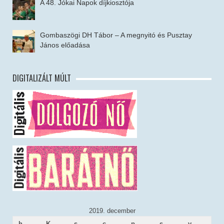
A 48. Jókai Napok díjkiosztója
Gombaszögi DH Tábor – A megnyitó és Pusztay
János előadása
DIGITALIZÁLT MÚLT
2019. december
h
K
s
c
p
s
v