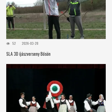
52
2026-03-28
SLA 3D íjászverseny Bősön