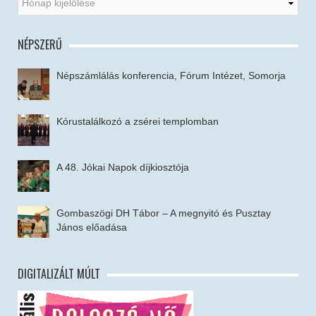
NÉPSZERŰ
Népszámlálás konferencia, Fórum Intézet, Somorja
Kórustalálkozó a zsérei templomban
A 48. Jókai Napok díjkiosztója
Gombaszögi DH Tábor – A megnyitó és Pusztay
János előadása
DIGITALIZÁLT MÚLT