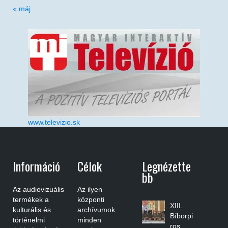
« máj
www.televizio.sk
Információ
Célok
Legnézette
Bb
Az audiovizuális
Az ilyen
termékek a
központi
XIII.
kulturális és
archívumok
Bíborpi
történelmi
minden
ros