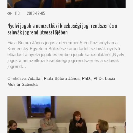
113
2019-12-05
Nyelvi jogok a nemzetközi kisebbségi jogi rendszer és a
szlovák jogrend útvesztőjében
Fiala-Butora János jogász december 5-én Pozsonyban a
Komenský Egyetem Bölcsészkarán tartott szlovák nyelvű
előadást a nyelvi jogok és emberi jogok kapcsolatáról „Nyelvi
jogok a nemzetközi kisebbségi jogi rendszer és a szlovák
jogrend…
Címkézve:
Adattár
,
Fiala-Bútora János
,
PhD.
,
PhDr. Lucia
Molnár Satinská