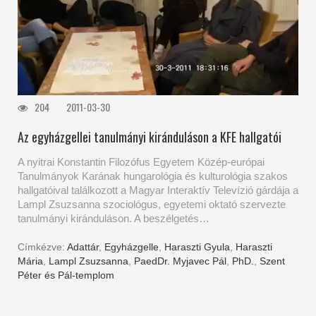
204
2011-03-30
Az egyházgellei tanulmányi kiránduláson a KFE hallgatói
A nyitrai Konstantin Filozófus Egyetem Közép-európai
Tanulmányok Karának hungarológia és kulturológia szakos
hallgatóival találkozott a Magyar Interaktív Televízió gárdája a
Lampl Zsuzsanna szociológus, egyetemi oktató szervezte
tanulmányi kiránduláson. A beszélgetés…
Címkézve:
Adattár
,
Egyházgelle
,
Haraszti Gyula
,
Haraszti
Mária
,
Lampl Zsuzsanna
,
PaedDr. Myjavec Pál
,
PhD.
,
Szent
Péter és Pál-templom