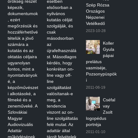
örökség részét
esetben
Szép Rózsa
képezik,
elsősorban a
Országos
dokumentumok
nyilvános
Népzenei
, ezért
kutatás célját
Vetélkedő
megőrzésük és
szolgálják, és
2023-10-28
hozzáférhetővé
csak
tételük a jövő
másodsorban
Koller
számára a
az
Gyula
kutatás és az
újrafelhasználá
pápai
oktatás céljaira
st. Másodlagos
prelátus
ugyanolyan
kérdés, hogy
vasmiséje,
fontos, mint a
konkrétan on-
Pozsonypüspök
nyomtatványok
line vagy off-
i
é, a
line
képzőművészet
szolgáltatást
2011-06-19
i alkotásoké, a
valósítanak-e
filmeké és a
meg, a
Cséfal
zeneműveké. A
tendencia
vay
Szlovákiai
viszont az on-
Zsolt
Magyar
line szolgáltatás
logopédus
Audiovizuális
felé mutat. Az
portréja
Adattár
adattár által
2011-01-10
működésének
tárolt felvételek