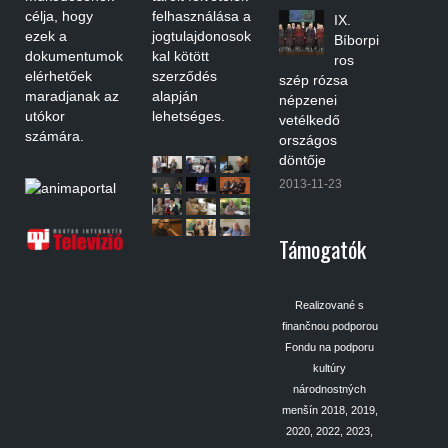
célja, hogy
felhasználása a
IX.
ezek a
jogtulajdonosok
Bíborpi
dokumentumok
kal kötött
ros
elérhetőek
szerződés
szép rózsa
maradjanak az
alapján
népzenei
utókor
lehetséges.
vetélkedő
számára.
országos
döntője
2013-11-23
Támogatók
Realizované s
finančnou podporou
Fondu na podporu
kultúry
národnostných
menšín 2018, 2019,
2020, 2022, 2023,