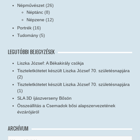
Népművészet
(26)
Néptánc
(8)
Népzene
(12)
Portrék
(16)
Tudomány
(5)
LEGUTÓBBI BEJEGYZÉSEK
Liszka József: A Békakirály csókja
Tiszteletkötetet készült Liszka József 70. születésnapjára
(2)
Tiszteletkötetet készült Liszka József 70. születésnapjára
(1)
SLA 3D íjászverseny Bősön
Összeállítás a Csemadok bősi alapszervezetének
évzárójáról
ARCHÍVUM