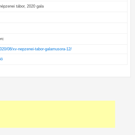
népzenei tábor, 2020 gala
erc
2020/08/xv-nepzenei-tabor-galamusora-12/
ió