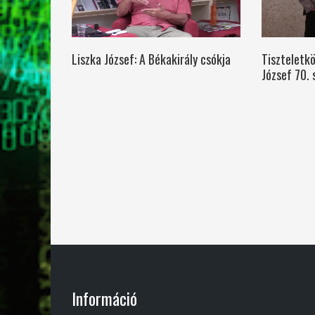
Liszka József: A Békakirály csókja
Tiszteletkö
József 70. 
Információ