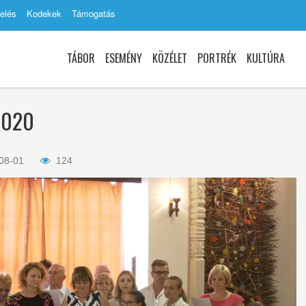
elés
Kodekek
Támogatás
TÁBOR
ESEMÉNY
KÖZÉLET
PORTRÉK
KULTÚRA
 2020
08-01
124