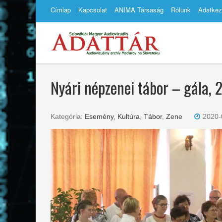
Címlap
Kapcsolat
ANIMA Társaság
Rólunk
Adatkez
Nyári népzenei tábor – gála,
Kategória:
Esemény
,
Kultúra
,
Tábor
,
Zene
2020-