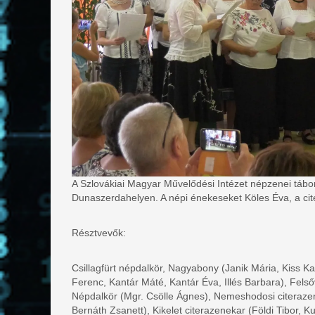
A Szlovákiai Magyar Művelődési Intézet népzenei táborá
Dunaszerdahelyen. A népi énekeseket Köles Éva, a cite
Résztvevők:
Csillagfürt népdalkör, Nagyabony (Janik Mária, Kiss K
Ferenc, Kantár Máté, Kantár Éva, Illés Barbara), Fel
Népdalkör (Mgr. Csölle Ágnes), Nemeshodosi citeraze
Bernáth Zsanett), Kikelet citerazenekar (Földi Tibor, 