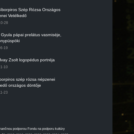
 Bíborpiros Szép Rózsa Országos
nei Vetélkedő
10-28
r Gyula pápai prelátus vasmiséje,
nypüspöki
06-19
lvay Zsolt logopédus portréja
01-10
íborpiros szép rózsa népzenei
kedő országos döntője
11-23
inančnou podporou Fondu na podporu kultúry