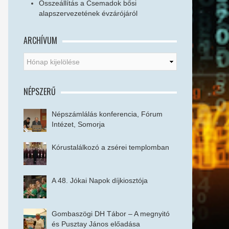
Összeállítás a Csemadok bősi
alapszervezetének évzárójáról
ARCHÍVUM
NÉPSZERŰ
Népszámlálás konferencia, Fórum
Intézet, Somorja
Kórustalálkozó a zsérei templomban
A 48. Jókai Napok díjkiosztója
Gombaszögi DH Tábor – A megnyitó
és Pusztay János előadása