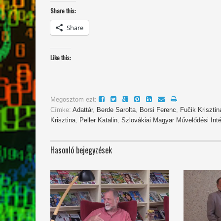
Share this:
Share
Like this:
Megosztom ezt:
Címke:
Adattár
,
Berde Sarolta
,
Borsi Ferenc
,
Fučik Krisztin
Krisztina
,
Peller Katalin
,
Szlovákiai Magyar Művelődési Int
Hasonló bejegyzések