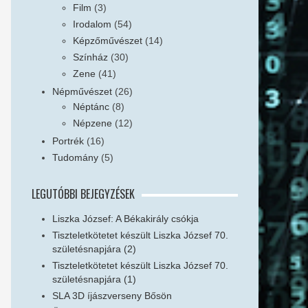
Film
(3)
Irodalom
(54)
Képzőművészet
(14)
Színház
(30)
Zene
(41)
Népművészet
(26)
Néptánc
(8)
Népzene
(12)
Portrék
(16)
Tudomány
(5)
LEGUTÓBBI BEJEGYZÉSEK
Liszka József: A Békakirály csókja
Tiszteletkötetet készült Liszka József 70.
születésnapjára (2)
Tiszteletkötetet készült Liszka József 70.
születésnapjára (1)
SLA 3D íjászverseny Bősön