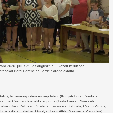
ra 2020. július 29. és augusztus 2. között került sor
rásokat Borsi Ferenc és Berde Sarolta oktatta.
atalin), Rozmaring citera és népdalkör (Komjáti Dóra, Bombicz
sővámosi Csemadok éneklőcsoportja (Póda Laura), Nyárasdi
nekar (Rácz Pál, Rácz Szabina, Kasanová Gabriela, Csánó Vilmos,
Kubovics Alica, Jakubec Orsolya, Keszi Attila, Mészáros Magdolna),