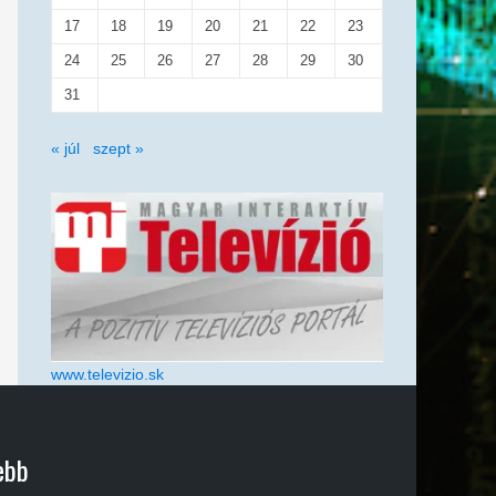
17
18
19
20
21
22
23
24
25
26
27
28
29
30
31
« júl
szept »
www.televizio.sk
ebb