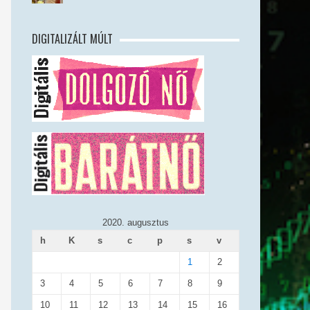
DIGITALIZÁLT MÚLT
2020. augusztus
h
K
s
c
p
s
v
1
2
3
4
5
6
7
8
9
10
11
12
13
14
15
16