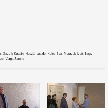
a
,
Gazdík Katalin
,
Huszár László
,
Köles Éva
,
Moravek Ivett
,
Nagy
éze
,
Varga Zaránd