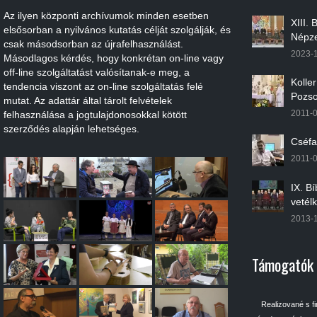
Az ilyen központi archívumok minden esetben
XIII.
elsősorban a nyilvános kutatás célját szolgálják, és
Népze
csak másodsorban az újrafelhasználást.
2023-
Másodlagos kérdés, hogy konkrétan on-line vagy
off-line szolgáltatást valósítanak-e meg, a
Kolle
tendencia viszont az on-line szolgáltatás felé
Pozso
mutat. Az adattár által tárolt felvételek
2011-
felhasználása a jogtulajdonosokkal kötött
szerződés alapján lehetséges.
Cséfa
2011-
IX. B
vetél
2013-
Támogatók
Realizované s f