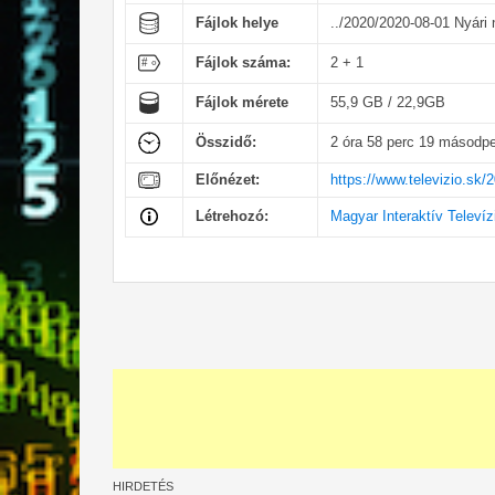
Fájlok helye
../2020/2020-08-01 Nyári 
Fájlok száma:
2 + 1
Fájlok mérete
55,9 GB / 22,9GB
Összidő:
2 óra 58 perc 19 másodp
Előnézet:
https://www.televizio.sk/
Létrehozó:
Magyar Interaktív Televíz
HIRDETÉS