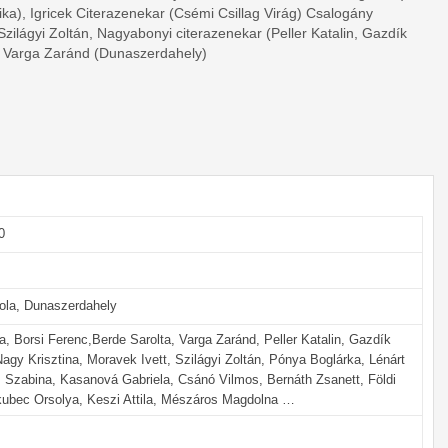
rika), Igricek Citerazenekar (Csémi Csillag Virág) Csalogány
zilágyi Zoltán, Nagyabonyi citerazenekar (Peller Katalin, Gazdík
t), Varga Zaránd (Dunaszerdahely)
0
kola, Dunaszerdahely
, Borsi Ferenc,Berde Sarolta, Varga Zaránd, Peller Katalin, Gazdík
 Nagy Krisztina, Moravek Ivett, Szilágyi Zoltán, Pónya Boglárka, Lénárt
z Szabina, Kasanová Gabriela, Csánó Vilmos, Bernáth Zsanett, Földi
akubec Orsolya, Keszi Attila, Mészáros Magdolna …