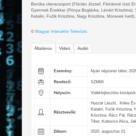
Boróka citeracsoport (Flórián József, Flóriánné Izsó E
Gyermek Énekkar (Pónya Boglárka, Lénárt Krisztina), S
Katalin, Fučik Krisztina, Nagy Krisztina, Moravek Ivet
©
Magyar Interaktív Televízió
.
Általános
Videó
Audió
Esemény:
Nyári népzenei tábor, 202
Rendező:
SZMMI
Helyszín:
Vidékfejlesztési középis
Huszár László, Köles Éva
Katalin, Fučik Krisztina,
Résztvevők:
Krisztina, Rácz Pál, Rác
Tibor, Kubovics Alica, J
Dátum:
2020. augusztus 01.