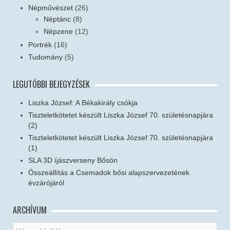
Népművészet
(26)
Néptánc
(8)
Népzene
(12)
Portrék
(16)
Tudomány
(5)
LEGUTÓBBI BEJEGYZÉSEK
Liszka József: A Békakirály csókja
Tiszteletkötetet készült Liszka József 70. születésnapjára
(2)
Tiszteletkötetet készült Liszka József 70. születésnapjára
(1)
SLA 3D íjászverseny Bősön
Összeállítás a Csemadok bősi alapszervezetének
évzárójáról
ARCHÍVUM