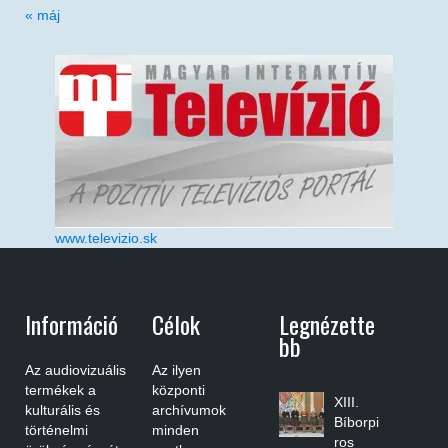
« máj
www.televizio.sk
Információ
Célok
Legnézette
Bb
Az audiovizuális
Az ilyen
termékek a
központi
XIII.
kulturális és
archívumok
Bíborpi
történelmi
minden
ros