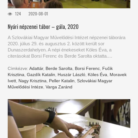
124
2020-08-01
Nyári népzenei tábor – gála, 2020
A Szlovákiai Magyar Művelődési Intézet népzenei táborára
2020. július 29. és augusztus 2. között került sor
Dunaszerdahelyen. A népi énekeseket Köles Éva, a
citerásokat Borsi Ferenc és Berde Sarolta oktatta.…
Címkézve:
Adattár
,
Berde Sarolta
,
Borsi Ferenc
,
Fučik
Krisztina
,
Gazdík Katalin
,
Huszár László
,
Köles Éva
,
Moravek
Ivett
,
Nagy Krisztina
,
Peller Katalin
,
Szlovákiai Magyar
Művelődési Intéze
,
Varga Zaránd