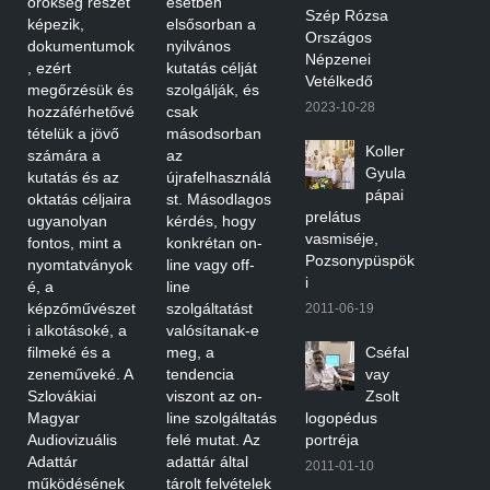
örökség részét
esetben
Szép Rózsa
képezik,
elsősorban a
Országos
dokumentumok
nyilvános
Népzenei
, ezért
kutatás célját
Vetélkedő
megőrzésük és
szolgálják, és
2023-10-28
hozzáférhetővé
csak
tételük a jövő
másodsorban
Koller
számára a
az
Gyula
kutatás és az
újrafelhasználá
pápai
oktatás céljaira
st. Másodlagos
prelátus
ugyanolyan
kérdés, hogy
vasmiséje,
fontos, mint a
konkrétan on-
Pozsonypüspök
nyomtatványok
line vagy off-
i
é, a
line
képzőművészet
szolgáltatást
2011-06-19
i alkotásoké, a
valósítanak-e
filmeké és a
meg, a
Cséfal
zeneműveké. A
tendencia
vay
Szlovákiai
viszont az on-
Zsolt
Magyar
line szolgáltatás
logopédus
Audiovizuális
felé mutat. Az
portréja
Adattár
adattár által
2011-01-10
működésének
tárolt felvételek