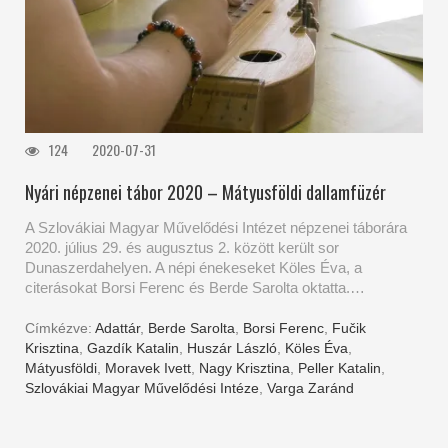
124
2020-07-31
Nyári népzenei tábor 2020 – Mátyusföldi dallamfüzér
A Szlovákiai Magyar Művelődési Intézet népzenei táborára
2020. július 29. és augusztus 2. között került sor
Dunaszerdahelyen. A népi énekeseket Köles Éva, a
citerásokat Borsi Ferenc és Berde Sarolta oktatta.…
Címkézve:
Adattár
,
Berde Sarolta
,
Borsi Ferenc
,
Fučik
Krisztina
,
Gazdík Katalin
,
Huszár László
,
Köles Éva
,
Mátyusföldi
,
Moravek Ivett
,
Nagy Krisztina
,
Peller Katalin
,
Szlovákiai Magyar Művelődési Intéze
,
Varga Zaránd