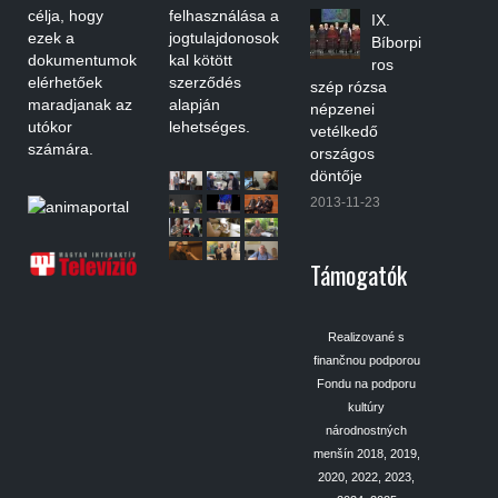
célja, hogy
felhasználása a
IX.
ezek a
jogtulajdonosok
Bíborpi
dokumentumok
kal kötött
ros
elérhetőek
szerződés
szép rózsa
maradjanak az
alapján
népzenei
utókor
lehetséges.
vetélkedő
számára.
országos
döntője
2013-11-23
Támogatók
Realizované s
finančnou podporou
Fondu na podporu
kultúry
národnostných
menšín 2018, 2019,
2020, 2022, 2023,