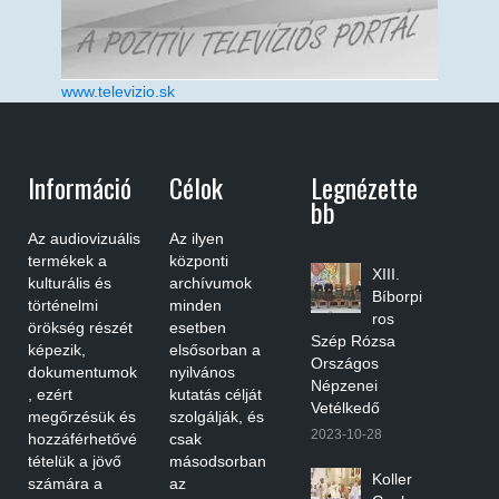
www.televizio.sk
Információ
Célok
Legnézette
Bb
Az audiovizuális
Az ilyen
termékek a
központi
XIII.
kulturális és
archívumok
Bíborpi
történelmi
minden
ros
örökség részét
esetben
Szép Rózsa
képezik,
elsősorban a
Országos
dokumentumok
nyilvános
Népzenei
, ezért
kutatás célját
Vetélkedő
megőrzésük és
szolgálják, és
2023-10-28
hozzáférhetővé
csak
tételük a jövő
másodsorban
Koller
számára a
az