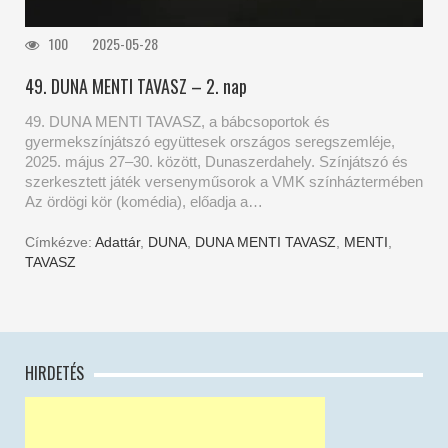
100
2025-05-28
49. DUNA MENTI TAVASZ – 2. nap
49. DUNA MENTI TAVASZ, a bábcsoportok és
gyermekszínjátszó együttesek országos seregszemléje,
2025. május 27–30. között, Dunaszerdahely. Színjátszó és
szerkesztett játék versenyműsorok a VMK színháztermében
Az ördögi kör (komédia), előadja a…
Címkézve:
Adattár
,
DUNA
,
DUNA MENTI TAVASZ
,
MENTI
,
TAVASZ
HIRDETÉS