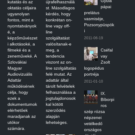
Gyula
kutatás és az
újrafelhasználá
pápai
oktatás céljaira
st. Másodlagos
prelátus
ugyanolyan
kérdés, hogy
vasmiséje,
fontos, mint a
konkrétan on-
Pozsonypüspök
nyomtatványok
line vagy off-
i
é, a
line
képzőművészet
szolgáltatást
2011-06-19
i alkotásoké, a
valósítanak-e
filmeké és a
meg, a
Cséfal
zeneműveké. A
tendencia
vay
Szlovákiai
viszont az on-
Zsolt
Magyar
line szolgáltatás
logopédus
Audiovizuális
felé mutat. Az
portréja
Adattár
adattár által
2011-01-10
működésének
tárolt felvételek
célja, hogy
felhasználása a
IX.
ezek a
jogtulajdonosok
Bíborpi
dokumentumok
kal kötött
ros
elérhetőek
szerződés
szép rózsa
maradjanak az
alapján
népzenei
utókor
lehetséges.
vetélkedő
számára.
országos