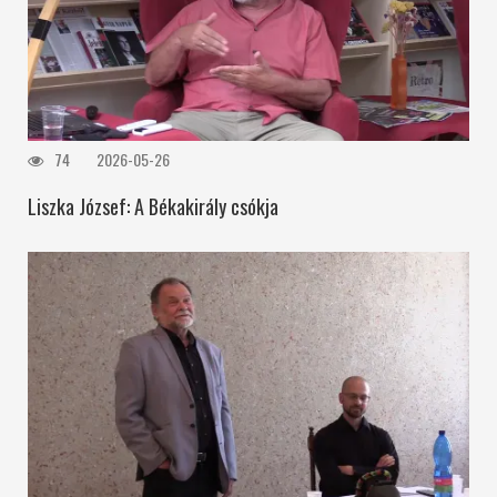
74
2026-05-26
Liszka József: A Békakirály csókja