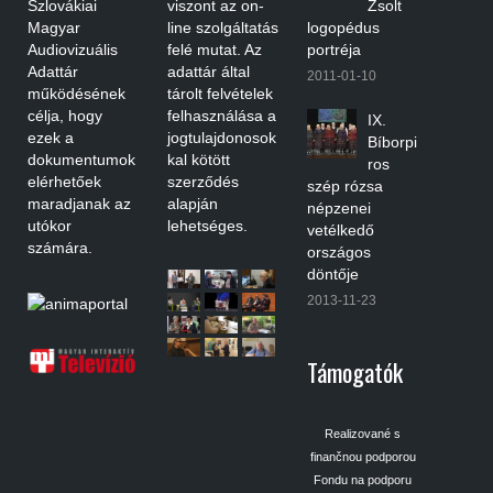
Szlovákiai
viszont az on-
Zsolt
Magyar
line szolgáltatás
logopédus
Audiovizuális
felé mutat. Az
portréja
Adattár
adattár által
2011-01-10
működésének
tárolt felvételek
célja, hogy
felhasználása a
IX.
ezek a
jogtulajdonosok
Bíborpi
dokumentumok
kal kötött
ros
elérhetőek
szerződés
szép rózsa
maradjanak az
alapján
népzenei
utókor
lehetséges.
vetélkedő
számára.
országos
döntője
2013-11-23
Támogatók
Realizované s
finančnou podporou
Fondu na podporu