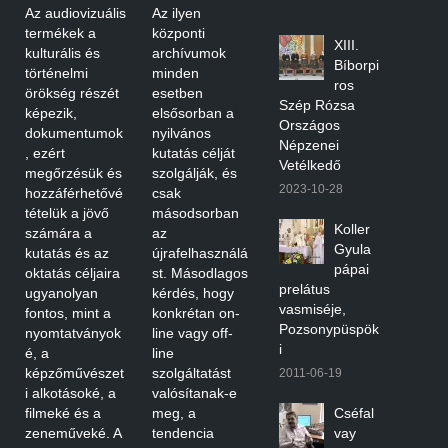
Az audiovizuális
Az ilyen
termékek a
központi
XIII.
kulturális és
archívumok
Bíborpi
történelmi
minden
ros
örökség részét
esetben
Szép Rózsa
képezik,
elsősorban a
Országos
dokumentumok
nyilvános
Népzenei
, ezért
kutatás célját
Vetélkedő
megőrzésük és
szolgálják, és
2023-10-28
hozzáférhetővé
csak
tételük a jövő
másodsorban
Koller
számára a
az
Gyula
kutatás és az
újrafelhasználá
pápai
oktatás céljaira
st. Másodlagos
prelátus
ugyanolyan
kérdés, hogy
vasmiséje,
fontos, mint a
konkrétan on-
Pozsonypüspök
nyomtatványok
line vagy off-
i
é, a
line
képzőművészet
szolgáltatást
2011-06-19
i alkotásoké, a
valósítanak-e
filmeké és a
meg, a
Cséfal
zeneműveké. A
tendencia
vay