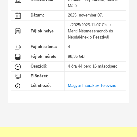
Máté
Dátum:
2025. november 07.
../2025/2025-11-07 Csiliz
Fájlok helye
Menti Népmesemondó és
Népdaléneklö Fesztivál
Fájlok száma:
4
Fájlok mérete
98,36 GB
Összidő:
4 óra 44 perc 16 másodperc
Előnézet:
Létrehozó:
Magyar Interaktív Televízió