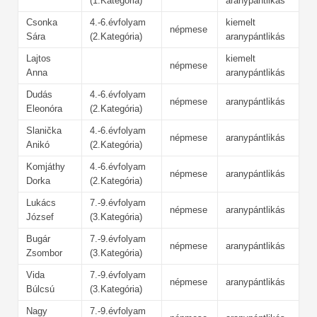
(1.Kategória)
aranypántlikás
Csonka
4.-6.évfolyam
kiemelt
népmese
Sára
(2.Kategória)
aranypántlikás
Lajtos
kiemelt
népmese
Anna
aranypántlikás
Dudás
4.-6.évfolyam
népmese
aranypántlikás
Eleonóra
(2.Kategória)
Slanička
4.-6.évfolyam
népmese
aranypántlikás
Anikó
(2.Kategória)
Komjáthy
4.-6.évfolyam
népmese
aranypántlikás
Dorka
(2.Kategória)
Lukács
7.-9.évfolyam
népmese
aranypántlikás
József
(3.Kategória)
Bugár
7.-9.évfolyam
népmese
aranypántlikás
Zsombor
(3.Kategória)
Vida
7.-9.évfolyam
népmese
aranypántlikás
Búlcsú
(3.Kategória)
Nagy
7.-9.évfolyam