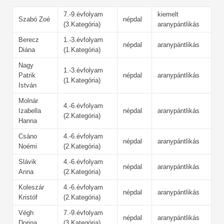
7.-9.évfolyam
kiemelt
Szabó Zoé
népdal
(3.Kategória)
aranypántlikás
Berecz
1.-3.évfolyam
népdal
aranypántlikás
Diána
(1.Kategória)
Nagy
1.-3.évfolyam
Patrik
népdal
aranypántlikás
(1.Kategória)
István
Molnár
4.-6.évfolyam
Izabella
népdal
aranypántlikás
(2.Kategória)
Hanna
Csáno
4.-6.évfolyam
népdal
aranypántlikás
Noémi
(2.Kategória)
Slávik
4.-6.évfolyam
népdal
aranypántlikás
Anna
(2.Kategória)
Koleszár
4.-6.évfolyam
népdal
aranypántlikás
Kristóf
(2.Kategória)
Végh
7.-9.évfolyam
népdal
aranypántlikás
Dorina
(3.Kategória)