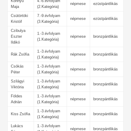
Könnyü
4.-6.évfolyam
népmese
ezüstpántlikás
Maja
(2.Kategória)
Csütörtöki
7.-9.évfolyam
népmese
ezüstpántlikás
Kristóf
(3.Kategória)
Czibulya
1.-3.évfolyam
Eszter
népmese
bronzpántlikás
(1.Kategória)
Ildikó
1.-3.évfolyam
Rák Zsófia
népmese
bronzpántlikás
(1.Kategória)
Csókás
1.-3.évfolyam
népmese
bronzpántlikás
Péter
(1.Kategória)
Szilágyi
1.-3.évfolyam
népmese
bronzpántlikás
Viktória
(1.Kategória)
Földes
1.-3.évfolyam
népmese
bronzpántlikás
Adrián
(1.Kategória)
1.-3.évfolyam
Kiss Zsófia
népmese
bronzpántlikás
(1.Kategória)
Lukács
1.-3.évfolyam
népmese
bronzpántlikás