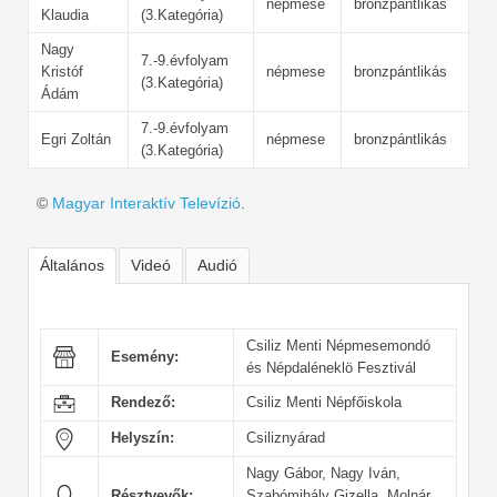
népmese
bronzpántlikás
Klaudia
(3.Kategória)
Nagy
7.-9.évfolyam
Kristóf
népmese
bronzpántlikás
(3.Kategória)
Ádám
7.-9.évfolyam
Egri Zoltán
népmese
bronzpántlikás
(3.Kategória)
©
Magyar Interaktív Televízió
.
Általános
Videó
Audió
Csiliz Menti Népmesemondó
Esemény:
és Népdaléneklö Fesztivál
Rendező:
Csiliz Menti Népfőiskola
Helyszín:
Csiliznyárad
Nagy Gábor, Nagy Iván,
Résztvevők:
Szabómihály Gizella, Molnár