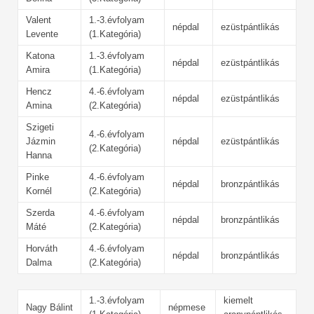
Valent
1.-3.évfolyam
népdal
ezüstpántlikás
Levente
(1.Kategória)
Katona
1.-3.évfolyam
népdal
ezüstpántlikás
Amira
(1.Kategória)
Hencz
4.-6.évfolyam
népdal
ezüstpántlikás
Amina
(2.Kategória)
Szigeti
4.-6.évfolyam
Jázmin
népdal
ezüstpántlikás
(2.Kategória)
Hanna
Pinke
4.-6.évfolyam
népdal
bronzpántlikás
Kornél
(2.Kategória)
Szerda
4.-6.évfolyam
népdal
bronzpántlikás
Máté
(2.Kategória)
Horváth
4.-6.évfolyam
népdal
bronzpántlikás
Dalma
(2.Kategória)
1.-3.évfolyam
kiemelt
Nagy Bálint
népmese