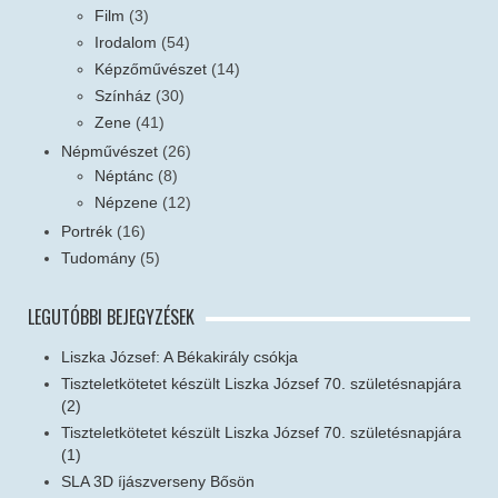
Film
(3)
Irodalom
(54)
Képzőművészet
(14)
Színház
(30)
Zene
(41)
Népművészet
(26)
Néptánc
(8)
Népzene
(12)
Portrék
(16)
Tudomány
(5)
LEGUTÓBBI BEJEGYZÉSEK
Liszka József: A Békakirály csókja
Tiszteletkötetet készült Liszka József 70. születésnapjára
(2)
Tiszteletkötetet készült Liszka József 70. születésnapjára
(1)
SLA 3D íjászverseny Bősön