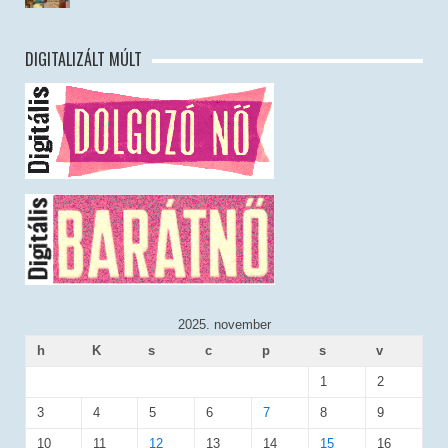
DIGITALIZÁLT MÚLT
2025. november
h
K
s
c
p
s
v
1
2
3
4
5
6
7
8
9
10
11
12
13
14
15
16