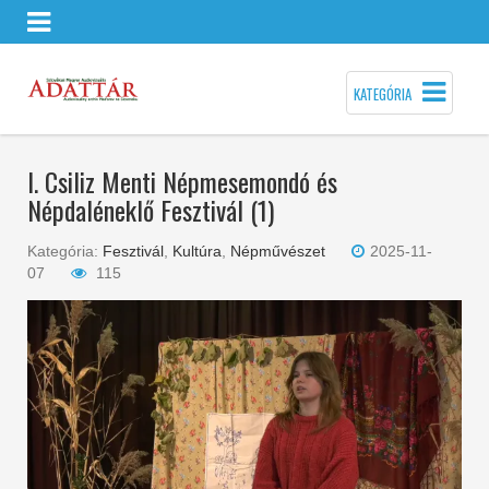
KATEGÓRIA
I. Csiliz Menti Népmesemondó és
Népdaléneklő Fesztivál (1)
Kategória:
Fesztivál
,
Kultúra
,
Népművészet
2025-11-
07
115