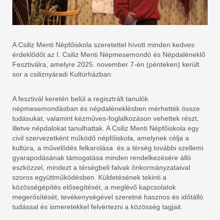
A Csiliz Menti Népfőiskola szeretettel hívott minden kedves
érdeklődőt az I. Csiliz Menti Népmesemondó és Népdaléneklő
Fesztiválra, amelyre 2025. november 7-én (pénteken) került
sor a csiliznyáradi Kultúrházban.
A fesztivál keretén belül a regisztrált tanulók
népmesemondásban és népdaléneklésben mérhették össze
tudásukat, valamint kézműves-foglalkozáson vehettek részt,
illetve népdalokat tanulhattak. A Csiliz Menti Népfőiskola egy
civil szervezetként működő népfőiskola, amelynek célja a
kultúra, a művelődés felkarolása és a térség további szellemi
gyarapodásának támogatása minden rendelkezésére álló
eszközzel, mindezt a térségbeli falvak önkormányzataival
szoros együttműködésben. Küldetésének tekinti a
közösségépítés elősegítését, a meglévő kapcsolatok
megerősítését, tevékenységével szeretné hasznos és időtálló
tudással és ismeretekkel felvértezni a közösség tagjait.