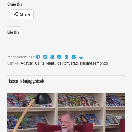
Share this:
Share
Like this:
Megosztom ezt:
Címke:
Adattár
,
Csiliz Menti
,
csiliznyárad
,
Népmesemondó
Hasonló bejegyzések