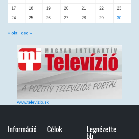
17
18
19
20
21
22
23
24
25
26
27
28
29
30
« okt
dec »
www.televizio.sk
Információ
Célok
Legnézette
Bb