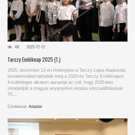
48
2025-12-12
Tarczy Emléknap 2025 (1.)
2025. december 12-én Hetényben a Tarczy Lajos Alapiskola
tornatermében tartották meg a 2025-ös Tarczy Emléknapot.
A különleges alkalom apropója az volt, hogy 2025-ben
ünnepeljük a magyar anyanyelvű oktatás visszaállításának
75.…
Címkézve:
Adattár