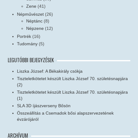
Zene
(41)
Népművészet
(26)
Néptánc
(8)
Népzene
(12)
Portrék
(16)
Tudomány
(5)
LEGUTÓBBI BEJEGYZÉSEK
Liszka József: A Békakirály csókja
Tiszteletkötetet készült Liszka József 70. születésnapjára
(2)
Tiszteletkötetet készült Liszka József 70. születésnapjára
(1)
SLA 3D íjászverseny Bősön
Összeállítás a Csemadok bősi alapszervezetének
évzárójáról
ARCHÍVUM