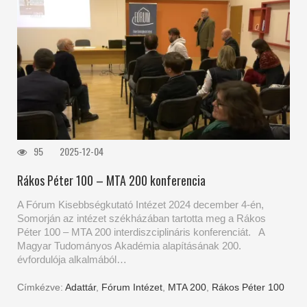
95
2025-12-04
Rákos Péter 100 – MTA 200 konferencia
A Fórum Kisebbségkutató Intézet 2024 december 4-én,
Somorján az intézet székházában tartotta meg a Rákos
Péter 100 – MTA 200 interdiszciplináris konferenciát. A
Magyar Tudományos Akadémia alapításának 200.
évfordulója alkalmából…
Címkézve:
Adattár
,
Fórum Intézet
,
MTA 200
,
Rákos Péter 100