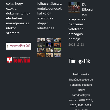
célja, hogy
felhasználása a
IX.
ezek a
jogtulajdonosok
Bíborpi
dokumentumok
kal kötött
ros
elérhetőek
szerződés
szép rózsa
maradjanak az
alapján
népzenei
utókor
lehetséges.
vetélkedő
számára.
országos
döntője
2013-11-23
Támogatók
Realizované s
finančnou podporou
Fondu na podporu
kultúry
národnostných
menšín 2018, 2019,
2020, 2022, 2023,