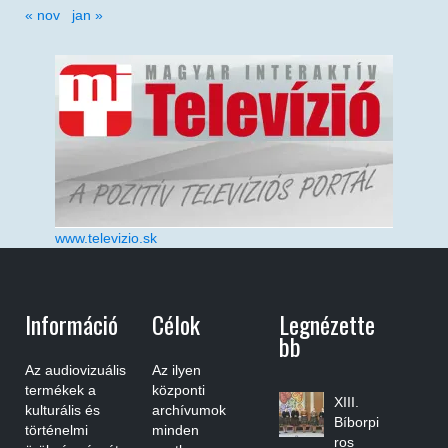
« nov
jan »
www.televizio.sk
Információ
Célok
Legnézette
Bb
Az audiovizuális
Az ilyen
termékek a
központi
XIII.
kulturális és
archívumok
Bíborpi
történelmi
minden
ros