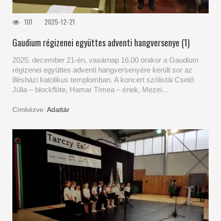
101
2025-12-21
Gaudium régizenei együttes adventi hangversenye (1)
2025. december 21-én, vasárnap 16.00 órakor a Gaudium
régizenei együttes adventi hangversenyére került sor az
illésházi katolikus templomban. A koncert szólistái Csető
Júlia – blockflöte, Hamar Tímea – ének, Mezei…
Címkézve:
Adattár