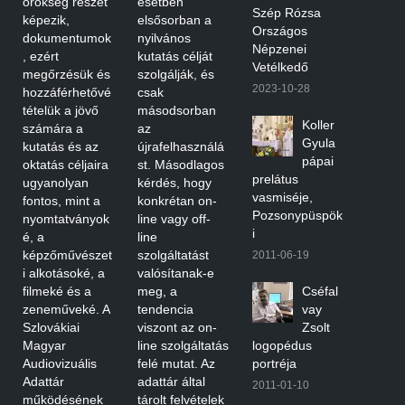
örökség részét
esetben
Szép Rózsa
képezik,
elsősorban a
Országos
dokumentumok
nyilvános
Népzenei
, ezért
kutatás célját
Vetélkedő
megőrzésük és
szolgálják, és
2023-10-28
hozzáférhetővé
csak
tételük a jövő
másodsorban
Koller
számára a
az
Gyula
kutatás és az
újrafelhasználá
pápai
oktatás céljaira
st. Másodlagos
prelátus
ugyanolyan
kérdés, hogy
vasmiséje,
fontos, mint a
konkrétan on-
Pozsonypüspök
nyomtatványok
line vagy off-
i
é, a
line
képzőművészet
szolgáltatást
2011-06-19
i alkotásoké, a
valósítanak-e
filmeké és a
meg, a
Cséfal
zeneműveké. A
tendencia
vay
Szlovákiai
viszont az on-
Zsolt
Magyar
line szolgáltatás
logopédus
Audiovizuális
felé mutat. Az
portréja
Adattár
adattár által
2011-01-10
működésének
tárolt felvételek