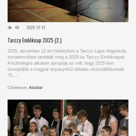
48
2025-12-12
Tarczy Emléknap 2025 (2.)
2025. december 12-én Hetényben a Tarczy Lajos Alapiskola
tornatermében tartották meg a 2025-ös Tarczy Emléknapot.
A különleges alkalom apropója az volt, hogy 2025-ben
ünnepeljük a magyar anyanyelvű oktatás visszaállításának
75.…
Címkézve:
Adattár