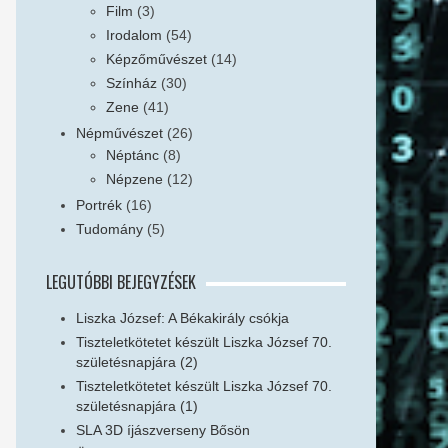
Film
(3)
Irodalom
(54)
Képzőművészet
(14)
Színház
(30)
Zene
(41)
Népművészet
(26)
Néptánc
(8)
Népzene
(12)
Portrék
(16)
Tudomány
(5)
LEGUTÓBBI BEJEGYZÉSEK
Liszka József: A Békakirály csókja
Tiszteletkötetet készült Liszka József 70.
születésnapjára (2)
Tiszteletkötetet készült Liszka József 70.
születésnapjára (1)
SLA 3D íjászverseny Bősön