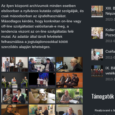
Az ilyen központi archívumok minden esetben
XIII.
elsősorban a nyilvános kutatás célját szolgálják, és
Népze
csak másodsorban az újrafelhasználást.
2023-
Másodlagos kérdés, hogy konkrétan on-line vagy
off-line szolgáltatást valósítanak-e meg, a
Kolle
tendencia viszont az on-line szolgáltatás felé
Pozso
mutat. Az adattár által tárolt felvételek
2011-
felhasználása a jogtulajdonosokkal kötött
szerződés alapján lehetséges.
Cséfa
2011-
IX. B
vetél
2013-
Támogatók
Realizované s f