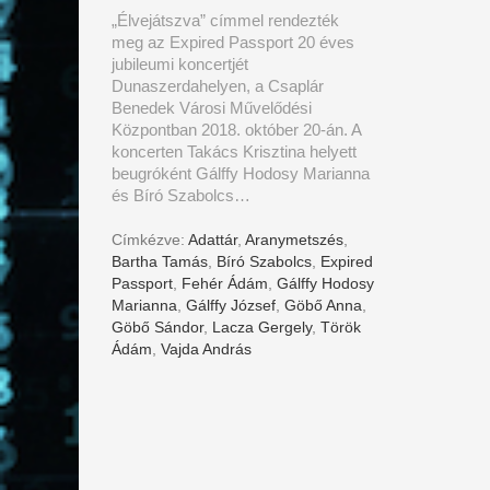
„Élvejátszva” címmel rendezték
meg az Expired Passport 20 éves
jubileumi koncertjét
Dunaszerdahelyen, a Csaplár
Benedek Városi Művelődési
Központban 2018. október 20-án. A
koncerten Takács Krisztina helyett
beugróként Gálffy Hodosy Marianna
és Bíró Szabolcs…
Címkézve:
Adattár
,
Aranymetszés
,
Bartha Tamás
,
Bíró Szabolcs
,
Expired
Passport
,
Fehér Ádám
,
Gálffy Hodosy
Marianna
,
Gálffy József
,
Göbő Anna
,
Göbő Sándor
,
Lacza Gergely
,
Török
Ádám
,
Vajda András