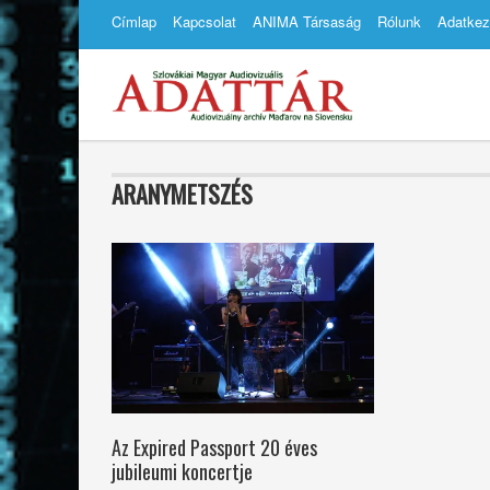
Címlap
Kapcsolat
ANIMA Társaság
Rólunk
Adatkez
ARANYMETSZÉS
Az Expired Passport 20 éves
jubileumi koncertje