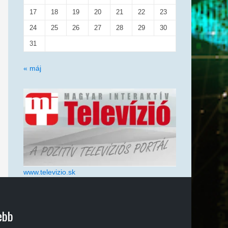
17
18
19
20
21
22
23
24
25
26
27
28
29
30
31
« máj
www.televizio.sk
ebb