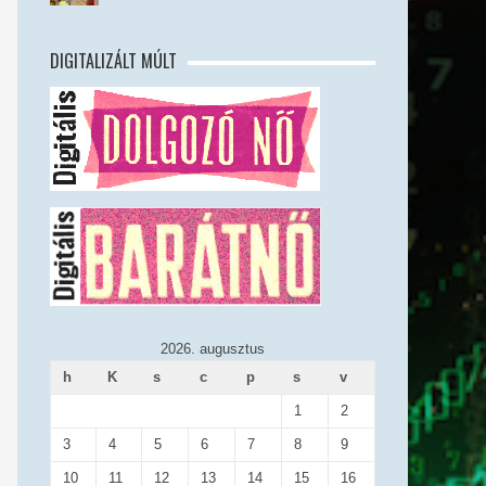
DIGITALIZÁLT MÚLT
2026. augusztus
h
K
s
c
p
s
v
1
2
3
4
5
6
7
8
9
10
11
12
13
14
15
16