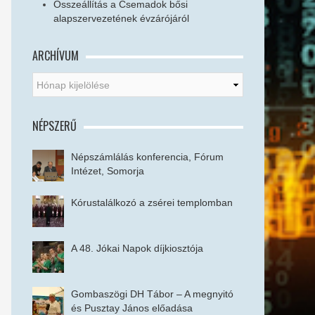
Összeállítás a Csemadok bősi
alapszervezetének évzárójáról
ARCHÍVUM
NÉPSZERŰ
Népszámlálás konferencia, Fórum
Intézet, Somorja
Kórustalálkozó a zsérei templomban
A 48. Jókai Napok díjkiosztója
Gombaszögi DH Tábor – A megnyitó
és Pusztay János előadása