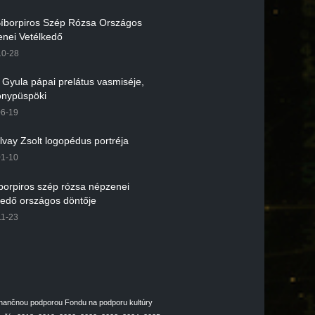
 Bíborpiros Szép Rózsa Országos
nei Vetélkedő
10-28
r Gyula pápai prelátus vasmiséje,
nypüspöki
06-19
lvay Zsolt logopédus portréja
01-10
íborpiros szép rózsa népzenei
kedő országos döntője
11-23
inančnou podporou Fondu na podporu kultúry