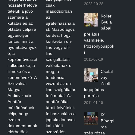
2023-10-28
hozzáférhetővé
csak
tételük a jövő
másodsorban
Koller
számára a
az
Gyula
kutatás és az
újrafelhasználá
pápai
oktatás céljaira
st. Másodlagos
prelátus
ugyanolyan
kérdés, hogy
vasmiséje,
fontos, mint a
konkrétan on-
Pozsonypüspök
nyomtatványok
line vagy off-
i
é, a
line
képzőművészet
szolgáltatást
2011-06-19
i alkotásoké, a
valósítanak-e
filmeké és a
meg, a
Cséfal
zeneműveké. A
tendencia
vay
Szlovákiai
viszont az on-
Zsolt
Magyar
line szolgáltatás
logopédus
Audiovizuális
felé mutat. Az
portréja
Adattár
adattár által
2011-01-10
működésének
tárolt felvételek
célja, hogy
felhasználása a
IX.
ezek a
jogtulajdonosok
Bíborpi
dokumentumok
kal kötött
ros
elérhetőek
szerződés
szép rózsa