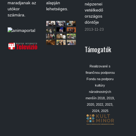
maradjanak az
alapján
népzenei
utókor
lehetséges.
vetélkedő
számára.
országos
döntője
2013-11-23
Támogatók
Realizované s
finančnou podporou
Fondu na podporu
kultúry
národnostných
menšín 2018, 2019,
2020, 2022, 2023,
2024, 2025