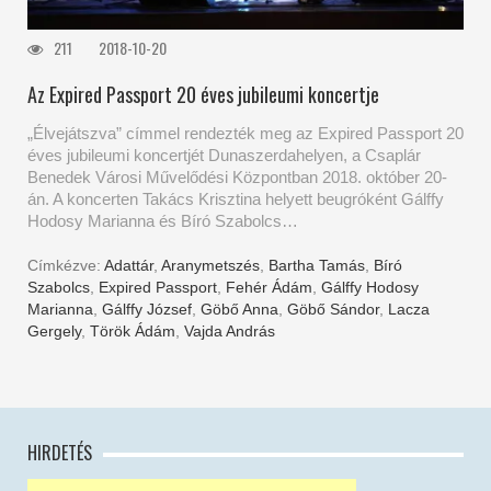
211
2018-10-20
Az Expired Passport 20 éves jubileumi koncertje
„Élvejátszva” címmel rendezték meg az Expired Passport 20
éves jubileumi koncertjét Dunaszerdahelyen, a Csaplár
Benedek Városi Művelődési Központban 2018. október 20-
án. A koncerten Takács Krisztina helyett beugróként Gálffy
Hodosy Marianna és Bíró Szabolcs…
Címkézve:
Adattár
,
Aranymetszés
,
Bartha Tamás
,
Bíró
Szabolcs
,
Expired Passport
,
Fehér Ádám
,
Gálffy Hodosy
Marianna
,
Gálffy József
,
Göbő Anna
,
Göbő Sándor
,
Lacza
Gergely
,
Török Ádám
,
Vajda András
HIRDETÉS