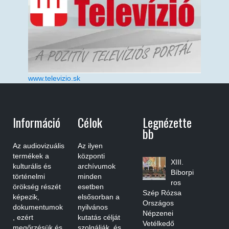
www.televizio.sk
Információ
Célok
Legnézette
Bb
Az audiovizuális
Az ilyen
termékek a
központi
XIII.
kulturális és
archívumok
Bíborpi
történelmi
minden
ros
örökség részét
esetben
Szép Rózsa
képezik,
elsősorban a
Országos
dokumentumok
nyilvános
Népzenei
, ezért
kutatás célját
Vetélkedő
megőrzésük és
szolgálják, és