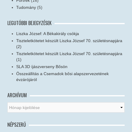
Portrék
(16)
Tudomány
(5)
LEGUTÓBBI BEJEGYZÉSEK
Liszka József: A Békakirály csókja
Tiszteletkötetet készült Liszka József 70. születésnapjára
(2)
Tiszteletkötetet készült Liszka József 70. születésnapjára
(1)
SLA 3D íjászverseny Bősön
Összeállítás a Csemadok bősi alapszervezetének
évzárójáról
ARCHÍVUM
NÉPSZERŰ