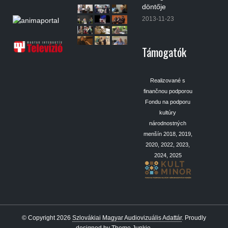
döntője
2013-11-23
Támogatók
Realizované s
finančnou podporou
Fondu na podporu
kultúry
národnostných
menšín 2018, 2019,
2020, 2022, 2023,
2024, 2025
© Copyright 2026
Szlovákiai Magyar Audiovizuális Adattár
.
Proudly
designed by
Theme Junkie
.