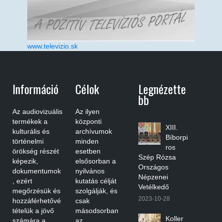
www.televizio.sk
Információ
Célok
Legnézette
Bb
Az audiovizuális
Az ilyen
termékek a
központi
XIII.
kulturális és
archívumok
Bíborpi
történelmi
minden
ros
örökség részét
esetben
Szép Rózsa
képezik,
elsősorban a
Országos
dokumentumok
nyilvános
Népzenei
, ezért
kutatás célját
Vetélkedő
megőrzésük és
szolgálják, és
2023-10-28
hozzáférhetővé
csak
tételük a jövő
másodsorban
Koller
számára a
az