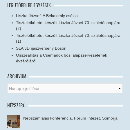
LEGUTÓBBI BEJEGYZÉSEK
Liszka József: A Békakirály csókja
Tiszteletkötetet készült Liszka József 70. születésnapjára
(2)
Tiszteletkötetet készült Liszka József 70. születésnapjára
(1)
SLA 3D íjászverseny Bősön
Összeállítás a Csemadok bősi alapszervezetének
évzárójáról
ARCHÍVUM
NÉPSZERŰ
Népszámlálás konferencia, Fórum Intézet, Somorja