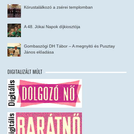
Kórustalálkozó a zsérei templomban
A 48. Jókai Napok díjkiosztója
Gombaszögi DH Tábor – A megnyitó és Pusztay
János előadása
DIGITALIZÁLT MÚLT