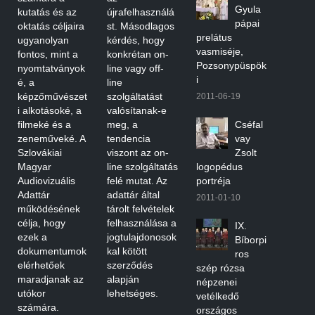
Gyula
kutatás és az
újrafelhasználá
pápai
oktatás céljaira
st. Másodlagos
prelátus
ugyanolyan
kérdés, hogy
vasmiséje,
fontos, mint a
konkrétan on-
Pozsonypüspök
nyomtatványok
line vagy off-
i
é, a
line
képzőművészet
szolgáltatást
2011-06-19
i alkotásoké, a
valósítanak-e
filmeké és a
meg, a
Cséfal
zeneműveké. A
tendencia
vay
Szlovákiai
viszont az on-
Zsolt
Magyar
line szolgáltatás
logopédus
Audiovizuális
felé mutat. Az
portréja
Adattár
adattár által
2011-01-10
működésének
tárolt felvételek
célja, hogy
felhasználása a
IX.
ezek a
jogtulajdonosok
Bíborpi
dokumentumok
kal kötött
ros
elérhetőek
szerződés
szép rózsa
maradjanak az
alapján
népzenei
utókor
lehetséges.
vetélkedő
számára.
országos