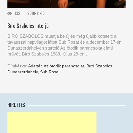
132
2010-11-18
Bíro Szabolcs interjú
BÍRÓ SZABOLCS mutatja be új és még újabb köteteit: a
tavasszal napvilágot látott Sub Rosát és a december 17-én
Dunaszerdahelyen startoló Az ötödik parancsolat című
művét. Bíró Szabolcs 1988. július 29-én…
Címkézve:
Adattár
,
Az ötödik parancsolat
,
Bíró Szabolcs
,
Dunaszerdahely
,
Sub Rosa
HIRDETÉS