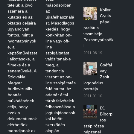
tételük a jövő
másodsorban
Koller
számára a
az
Gyula
kutatás és az
újrafelhasználá
pápai
oktatás céljaira
st. Másodlagos
prelátus
ugyanolyan
kérdés, hogy
vasmiséje,
fontos, mint a
konkrétan on-
Pozsonypüspök
nyomtatványok
line vagy off-
i
é, a
line
képzőművészet
szolgáltatást
2011-06-19
i alkotásoké, a
valósítanak-e
filmeké és a
meg, a
Cséfal
zeneműveké. A
tendencia
vay
Szlovákiai
viszont az on-
Zsolt
Magyar
line szolgáltatás
logopédus
Audiovizuális
felé mutat. Az
portréja
Adattár
adattár által
2011-01-10
működésének
tárolt felvételek
célja, hogy
felhasználása a
IX.
ezek a
jogtulajdonosok
Bíborpi
dokumentumok
kal kötött
ros
elérhetőek
szerződés
szép rózsa
maradjanak az
alapján
népzenei