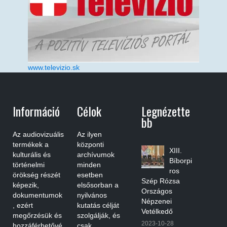
www.televizio.sk
Információ
Célok
Legnézette
Bb
Az audiovizuális
Az ilyen
termékek a
központi
XIII.
kulturális és
archívumok
Bíborpi
történelmi
minden
ros
örökség részét
esetben
Szép Rózsa
képezik,
elsősorban a
Országos
dokumentumok
nyilvános
Népzenei
, ezért
kutatás célját
Vetélkedő
megőrzésük és
szolgálják, és
2023-10-28
hozzáférhetővé
csak