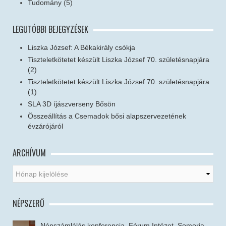
Tudomány
(5)
LEGUTÓBBI BEJEGYZÉSEK
Liszka József: A Békakirály csókja
Tiszteletkötetet készült Liszka József 70. születésnapjára
(2)
Tiszteletkötetet készült Liszka József 70. születésnapjára
(1)
SLA 3D íjászverseny Bősön
Összeállítás a Csemadok bősi alapszervezetének
évzárójáról
ARCHÍVUM
NÉPSZERŰ
Népszámlálás konferencia, Fórum Intézet, Somorja