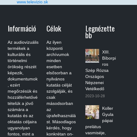
www.televizio.sk
Információ
Célok
Legnézette
Bb
Az audiovizuális
Az ilyen
termékek a
központi
XIII.
kulturális és
archívumok
Bíborpi
történelmi
minden
ros
örökség részét
esetben
Szép Rózsa
képezik,
elsősorban a
Országos
dokumentumok
nyilvános
Népzenei
, ezért
kutatás célját
Vetélkedő
megőrzésük és
szolgálják, és
2023-10-28
hozzáférhetővé
csak
tételük a jövő
másodsorban
Koller
számára a
az
Gyula
kutatás és az
újrafelhasználá
pápai
oktatás céljaira
st. Másodlagos
prelátus
ugyanolyan
kérdés, hogy
vasmiséje,
fontos, mint a
konkrétan on-