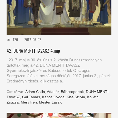
120
2017-06-02
42. DUNA MENTI TAVASZ 4.nap
2017. május 30. és június 2. között Dunaszerdahelyen
tartották meg a 42. DUNA MENTI TAVASZ
Gyermekszínjátszó- és Bábcsoportok Országos
Seregszemléjének országos döntőjét. 2017. június 2., péntek
Eredményhirdetés, díjkiosztás a…
Címkézve:
Ádám Csilla
,
Adattár
,
Bábcsoportok
,
DUNA MENTI
TAVASZ
,
Gál Tamás
,
Katica Óvoda
,
Kiss Szilvia
,
Kolláth
Zsuzsa
,
Méry Irén
,
Mester László