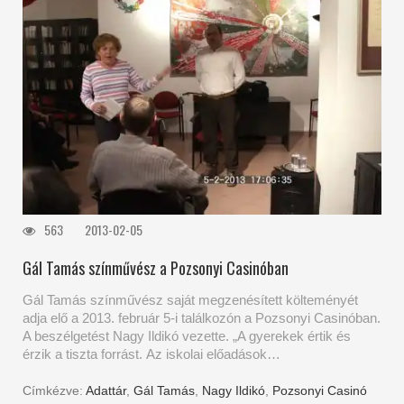
563
2013-02-05
Gál Tamás színművész a Pozsonyi Casinóban
Gál Tamás színművész saját megzenésített költeményét
adja elő a 2013. február 5-i találkozón a Pozsonyi Casinóban.
A beszélgetést Nagy Ildikó vezette. „A gyerekek értik és
érzik a tiszta forrást. Az iskolai előadások…
Címkézve:
Adattár
,
Gál Tamás
,
Nagy Ildikó
,
Pozsonyi Casinó