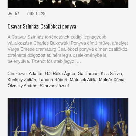
57
2018-10-28
Csavar Színház: Csallóközi ponyva
A Csavar Színház történetének eddigi legnagyobb
vállalkozása Charles Bukowski Ponyva című műve, amelyet
Varga Emese dramaturg Csallóközi ponyva címen csallóközi
történetté dolgozott át, némileg a cselekménybe is
belenyúlva. Tizenöt fős stáb jegyzi;…
Címkézve:
Adattár
,
Gál Réka Ágota
,
Gál Tamás
,
Kiss Szilvia
,
Konkoly Zoltán
,
Laboda Róbert
,
Matusek Attila
,
Molnár Xénia
,
Ölvecky András
,
Szarvas József