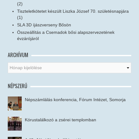
(2)
Tiszteletkötetet készült Liszka József 70. születésnapjára
(1)
SLA 3D íjászverseny Bősön
Összeállítás a Csemadok bősi alapszervezetének
évzárójáról
ARCHÍVUM
NÉPSZERŰ
Népszámlálás konferencia, Fórum Intézet, Somorja
Kórustalálkozó a zsérei templomban