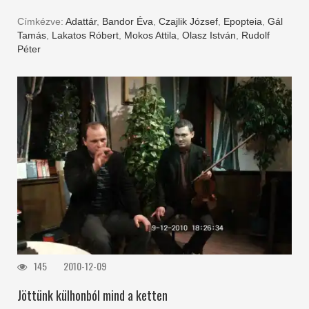
Címkézve:
Adattár
,
Bandor Éva
,
Czajlik József
,
Epopteia
,
Gál
Tamás
,
Lakatos Róbert
,
Mokos Attila
,
Olasz István
,
Rudolf
Péter
145
2010-12-09
Jöttünk külhonból mind a ketten