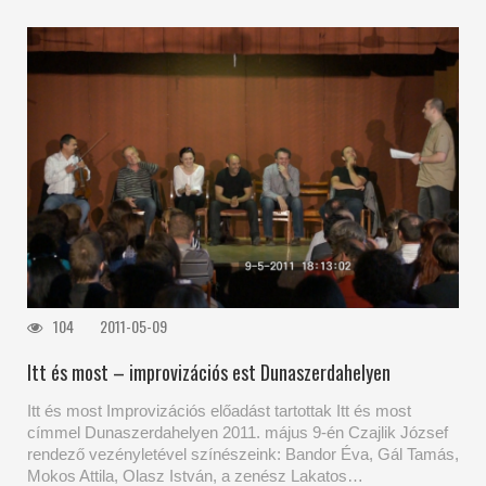
104
2011-05-09
Itt és most – improvizációs est Dunaszerdahelyen
Itt és most Improvizációs előadást tartottak Itt és most
címmel Dunaszerdahelyen 2011. május 9-én Czajlik József
rendező vezényletével színészeink: Bandor Éva, Gál Tamás,
Mokos Attila, Olasz István, a zenész Lakatos…