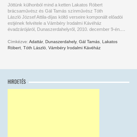
Jöttünk külhonból mind a ketten Lakatos Róbert
brácsaművész és Gál Tamás színművész Tóth
László József Attila-díjas költő verseire komponált előadói
estjének felvétele a Vámbéry Irodalmi Kávéház
évadzárójáról, Dunaszerdahelyről, 2010. december 9-én.…
Címkézve:
Adattár
,
Dunaszerdahely
,
Gál Tamás
,
Lakatos
Róbert
,
Tóth László
,
Vámbéry Irodalmi Kávéház
HIRDETÉS