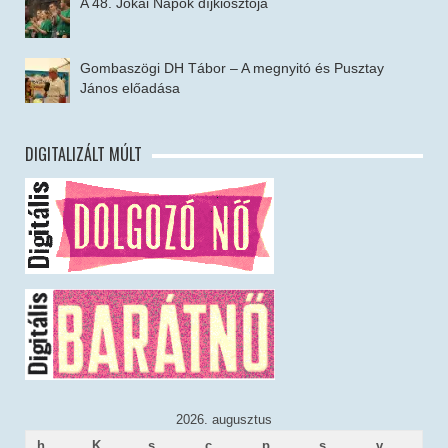
A 48. Jókai Napok díjkiosztója
Gombaszögi DH Tábor – A megnyitó és Pusztay
János előadása
DIGITALIZÁLT MÚLT
2026. augusztus
h
K
s
c
p
s
v