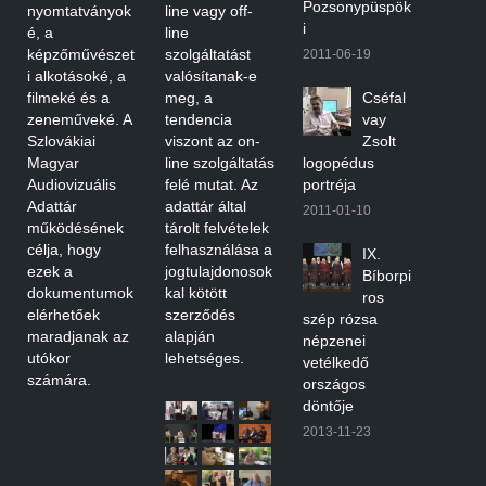
Pozsonypüspök
nyomtatványok
line vagy off-
i
é, a
line
képzőművészet
szolgáltatást
2011-06-19
i alkotásoké, a
valósítanak-e
filmeké és a
meg, a
Cséfal
zeneműveké. A
tendencia
vay
Szlovákiai
viszont az on-
Zsolt
Magyar
line szolgáltatás
logopédus
Audiovizuális
felé mutat. Az
portréja
Adattár
adattár által
2011-01-10
működésének
tárolt felvételek
célja, hogy
felhasználása a
IX.
ezek a
jogtulajdonosok
Bíborpi
dokumentumok
kal kötött
ros
elérhetőek
szerződés
szép rózsa
maradjanak az
alapján
népzenei
utókor
lehetséges.
vetélkedő
számára.
országos
döntője
2013-11-23