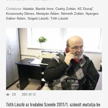
Címkézve:
Adattár
,
Bartók Imre
,
Csehy Zoltán
,
KC Dunaj˜
,
Krusovszky Dénes
,
Mestyán Ádám
,
Németh Zoltán
,
Nyerges
Gábor Ádám
,
Szigeti László
,
Tóth László
131
2011-01-12
Tóth László az Irodalmi Szemle 2011/1. számát mutatja be