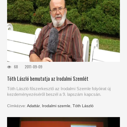
68
2011-09-09
Tóth László bemutatja az Irodalmi Szemlét
Tóth László főszerkesztő az Irodalmi Szemle folyóirat új
kezdeményezéséről beszél a 9. lapszám kapcsán.
Címkézve:
Adattár
,
Irodalmi szemle
,
Tóth László