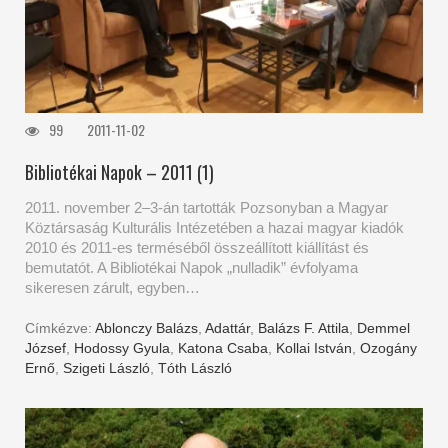
99
2011-11-02
Bibliotékai Napok – 2011 (1)
2011. november 2–3-án tartották Pozsonyban a Magyar
Köztársaság Kulturális Intézetében a hazai magyar kiadók
2010 és 2011-es terméséből összeállított kiállítást és
bemutatót. A Bibliotékai Napok „nulladik” évfolyama
sikeresen zárult, egyben…
Címkézve:
Ablonczy Balázs
,
Adattár
,
Balázs F. Attila
,
Demmel
József
,
Hodossy Gyula
,
Katona Csaba
,
Kollai István
,
Ozogány
Ernő
,
Szigeti László
,
Tóth László