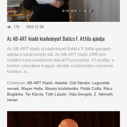
176
2010-12-08
Az AB-ART kiadó kiadványait Balázs F. Attila ajánlja
Az AB-ART kiadó új kiadványait Balázs F. Attila igazgató
ajánlja a karácsonyfa alá. Az AB-ART kiadó 1995-ben
irodalmi könyvkiadóként alakult Pozsonyban. Fő profilja: a
kortárs szlovákiai magyar alkotók szépirodalmi műveinek
kiadása, a…
Címkézve:
AB-ART Kiadó
,
Adattár
,
Gál Sándor
,
Legszebb
versek
,
Mayer Hella
,
Mesés közlekedés
,
Polák Csilla
,
Rácz
Boglárka
,
Tar Károly
,
Tóth László
,
Vida Gergely
,
Z. Németh
István