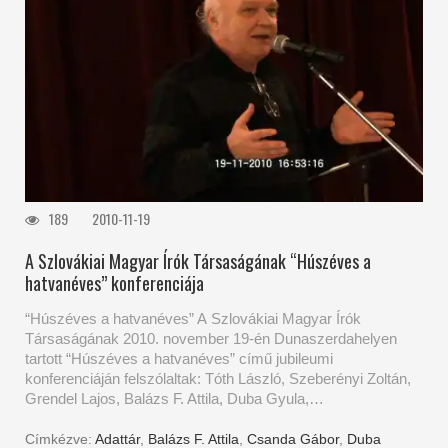
189
2010-11-19
A Szlovákiai Magyar Írók Társaságának “Húszéves a
hatvanéves” konferenciája
“Húszéves a hatvanéves” A Szlovákiai Magyar Írók
Társaságának 2010. november 19-én Dunaszerdahelyen
tartott “Húszéves a hatvanéves” című jubileumi
konferenciáján felszólaltak: Tóth László, Szeberényi Zoltán,
Grendel Lajos, Balázs F. Attila, Duba Gyula,…
Címkézve:
Adattár
,
Balázs F. Attila
,
Csanda Gábor
,
Duba