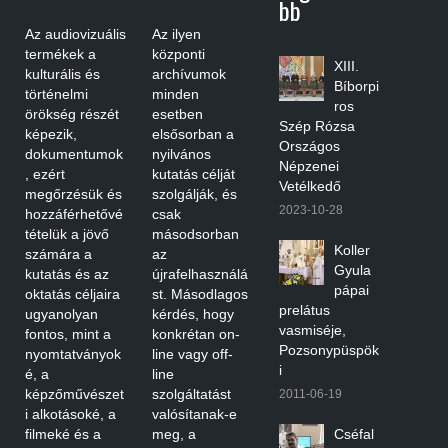
Bb
Az audiovizuális
Az ilyen
termékek a
központi
XIII.
kulturális és
archívumok
Bíborpi
történelmi
minden
ros
örökség részét
esetben
Szép Rózsa
képezik,
elsősorban a
Országos
dokumentumok
nyilvános
Népzenei
, ezért
kutatás célját
Vetélkedő
megőrzésük és
szolgálják, és
2023-10-28
hozzáférhetővé
csak
tételük a jövő
másodsorban
Koller
számára a
az
Gyula
kutatás és az
újrafelhasználá
pápai
oktatás céljaira
st. Másodlagos
prelátus
ugyanolyan
kérdés, hogy
vasmiséje,
fontos, mint a
konkrétan on-
Pozsonypüspök
nyomtatványok
line vagy off-
i
é, a
line
képzőművészet
szolgáltatást
2011-06-19
i alkotásoké, a
valósítanak-e
filmeké és a
meg, a
Cséfal