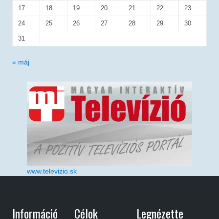
17
18
19
20
21
22
23
24
25
26
27
28
29
30
31
« máj
www.televizio.sk
Információ
Célok
Legnézette