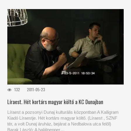
132
2011-05-23
Líraest. Hét kortárs magyar költő a KC Dunajban
Líraest a pozsonyi Dunaj kulturális központban A Kalligram
Kiadó Líraestje. Hét kortárs magyar költő. (Líraest , SZNF
tér, a volt Dunaj áruház, bejárat a Nedbalova utca felől)
Barak László: A halálnepper…