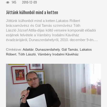
145
2010-12-09
Jöttünk külhonból mind a ketten
Jöttünk külhonból mind a ketten Lakatos Róbert
brácsaművész és Gál Tamás színművész Tóth
László József Attila-díjas költő verseire komponált előadói
estjének felvétele a Vámbéry Irodalmi Kávéház
évadzárójáról, Dunaszerdahelyről, 2010. december 9-én.…
Címkézve:
Adattár
,
Dunaszerdahely
,
Gál Tamás
,
Lakatos
Róbert
,
Tóth László
,
Vámbéry Irodalmi Kávéház