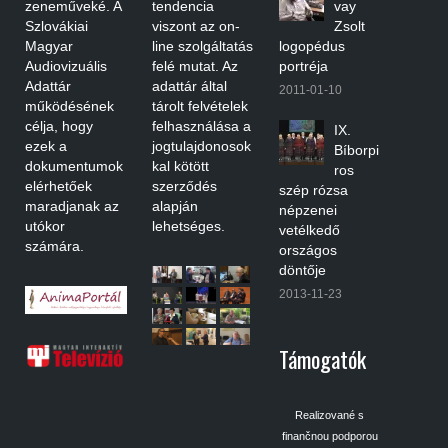
zeneműveké. A
tendencia
vay
Szlovákiai
viszont az on-
Zsolt
Magyar
line szolgáltatás
logopédus
Audiovizuális
felé mutat. Az
portréja
Adattár
adattár által
2011-01-10
működésének
tárolt felvételek
célja, hogy
felhasználása a
IX.
ezek a
jogtulajdonosok
Bíborpi
dokumentumok
kal kötött
ros
elérhetőek
szerződés
szép rózsa
maradjanak az
alapján
népzenei
utókor
lehetséges.
vetélkedő
számára.
országos
döntője
2013-11-23
Támogatók
Realizované s
finančnou podporou