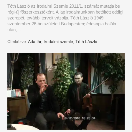
Tóth László az Irodalmi Szemle 2011/1. számát mutatja be
régi-új főszerkesztőként. A lap irodalmunkban betöltött eddigi
szerepét, további terveit vázolja. Tóth László 1949.
szeptember 26-án született Budapesten; édesapja halála
után,…
Címkézve:
Adattár
,
Irodalmi szemle
,
Tóth László