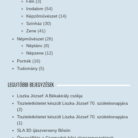
Film
(3)
Irodalom
(54)
Képzőművészet
(14)
Színház
(30)
Zene
(41)
Népművészet
(26)
Néptánc
(8)
Népzene
(12)
Portrék
(16)
Tudomány
(5)
LEGUTÓBBI BEJEGYZÉSEK
Liszka József: A Békakirály csókja
Tiszteletkötetet készült Liszka József 70. születésnapjára
(2)
Tiszteletkötetet készült Liszka József 70. születésnapjára
(1)
SLA 3D íjászverseny Bősön
Összeállítás a Csemadok bősi alapszervezetének