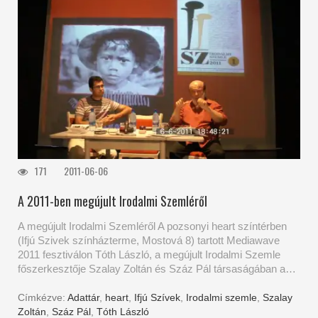
171
2011-06-06
A 2011-ben megújult Irodalmi Szemléről
A megújult Irodalmi Szemléről A pozsonyi heart színtérben
(Ifjú Szivek színházterme, Mostová 8) tartott Mediawave
2011 fesztiválon Tóth László, a megújult Irodalmi Szemle
főszerkesztője Szalay Zoltán és Száz Pál társaságában a…
Címkézve:
Adattár
,
heart
,
Ifjú Szívek
,
Irodalmi szemle
,
Szalay
Zoltán
,
Száz Pál
,
Tóth László