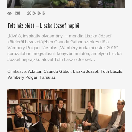
198
2019-10-16
Telt ház előtt – Liszka József naplói
„Kiváló, inspiratív olvasmány” – mondta Liszka József
kötetéről bevezetőjében Csanda Gábor szerkesztő a
Vámbéry Polgári Társulás „Vámbéry irodalmi estek 2019”
sorozatában megvalósult könyvbemutatón, amelyen Liszka
József néprajzkutatóval Tóth László József…
Címkézve:
Adattár
,
Csanda Gábor
,
Liszka József
,
Tóth László
,
Vámbéry Polgári Társulás