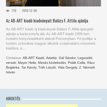
176
2010-12-08
Az AB-ART kiadó kiadványait Balázs F. Attila ajánlja
Az AB-ART kiadó új kiadványait Balázs F. Attila igazgató
ajánlja a karácsonyfa alá. Az AB-ART kiadó 1995-ben
irodalmi könyvkiadóként alakult Pozsonyban. Fő profilja: a
kortárs szlovákiai magyar alkotók szépirodalmi műveinek
kiadása, a…
Címkézve:
AB-ART Kiadó
,
Adattár
,
Gál Sándor
,
Legszebb
versek
,
Mayer Hella
,
Mesés közlekedés
,
Polák Csilla
,
Rácz
Boglárka
,
Tar Károly
,
Tóth László
,
Vida Gergely
,
Z. Németh
István
HIRDETÉS