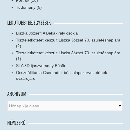
Portrék
(16)
Tudomány
(5)
LEGUTÓBBI BEJEGYZÉSEK
Liszka József: A Békakirály csókja
Tiszteletkötetet készült Liszka József 70. születésnapjára
(2)
Tiszteletkötetet készült Liszka József 70. születésnapjára
(1)
SLA 3D íjászverseny Bősön
Összeállítás a Csemadok bősi alapszervezetének
évzárójáról
ARCHÍVUM
NÉPSZERŰ