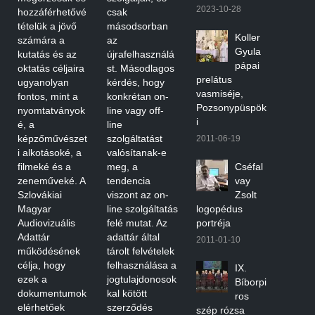
2023-10-28
hozzáférhetővé
csak
tételük a jövő
másodsorban
Koller
számára a
az
Gyula
kutatás és az
újrafelhasználá
pápai
oktatás céljaira
st. Másodlagos
prelátus
ugyanolyan
kérdés, hogy
vasmiséje,
fontos, mint a
konkrétan on-
Pozsonypüspök
nyomtatványok
line vagy off-
i
é, a
line
képzőművészet
szolgáltatást
2011-06-19
i alkotásoké, a
valósítanak-e
filmeké és a
meg, a
Cséfal
zeneműveké. A
tendencia
vay
Szlovákiai
viszont az on-
Zsolt
Magyar
line szolgáltatás
logopédus
Audiovizuális
felé mutat. Az
portréja
Adattár
adattár által
2011-01-10
működésének
tárolt felvételek
célja, hogy
felhasználása a
IX.
ezek a
jogtulajdonosok
Bíborpi
dokumentumok
kal kötött
ros
elérhetőek
szerződés
szép rózsa