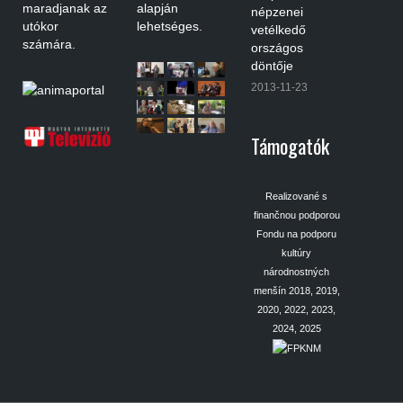
maradjanak az
alapján
népzenei
utókor
lehetséges.
vetélkedő
számára.
országos
döntője
2013-11-23
Támogatók
Realizované s
finančnou podporou
Fondu na podporu
kultúry
národnostných
menšín 2018, 2019,
2020, 2022, 2023,
2024, 2025