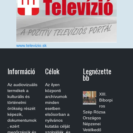
www.televizio.sk
Információ
Célok
Legnézette
Bb
Az audiovizuális
Az ilyen
termékek a
központi
XIII.
kulturális és
archívumok
Bíborpi
történelmi
minden
ros
örökség részét
esetben
Szép Rózsa
képezik,
elsősorban a
Országos
dokumentumok
nyilvános
Népzenei
, ezért
kutatás célját
Vetélkedő
megőrzésük és
szolgálják, és