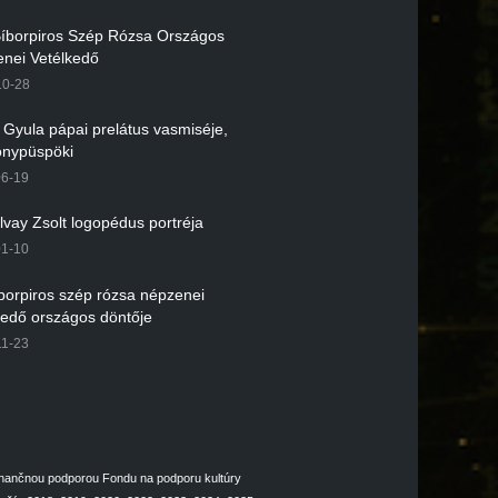
 Bíborpiros Szép Rózsa Országos
nei Vetélkedő
10-28
r Gyula pápai prelátus vasmiséje,
nypüspöki
06-19
lvay Zsolt logopédus portréja
01-10
íborpiros szép rózsa népzenei
kedő országos döntője
11-23
inančnou podporou Fondu na podporu kultúry