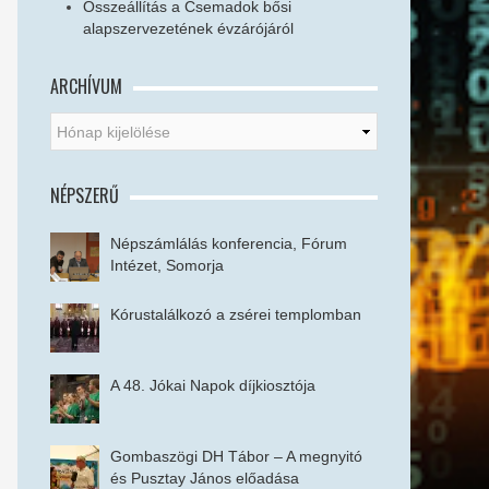
Összeállítás a Csemadok bősi
alapszervezetének évzárójáról
ARCHÍVUM
NÉPSZERŰ
Népszámlálás konferencia, Fórum
Intézet, Somorja
Kórustalálkozó a zsérei templomban
A 48. Jókai Napok díjkiosztója
Gombaszögi DH Tábor – A megnyitó
és Pusztay János előadása