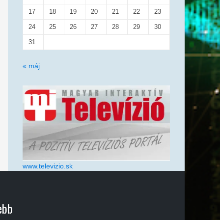
17
18
19
20
21
22
23
24
25
26
27
28
29
30
31
« máj
www.televizio.sk
ebb