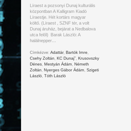
Líraest a pozsonyi Dunaj kulturális
központban A Kalligram Kiadó
Líraestje. Hét kortárs magyar
költő. (Líraest , SZNF tér, a volt
Dunaj áruház, bejárat a Nedbalova
utca felől) Barak László: A
halálnepper…
Címkézve:
Adattár
,
Bartók Imre
,
Csehy Zoltán
,
KC Dunaj˜
,
Krusovszky
Dénes
,
Mestyán Ádám
,
Németh
Zoltán
,
Nyerges Gábor Ádám
,
Szigeti
László
,
Tóth László