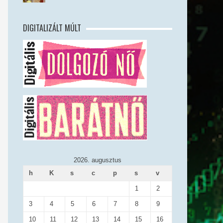
DIGITALIZÁLT MÚLT
2026. augusztus
h
K
s
c
p
s
v
1
2
3
4
5
6
7
8
9
10
11
12
13
14
15
16