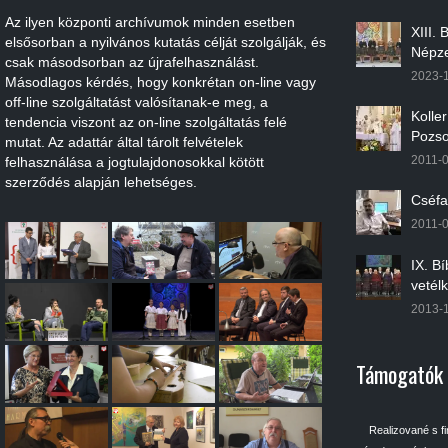
Az ilyen központi archívumok minden esetben
XIII.
elsősorban a nyilvános kutatás célját szolgálják, és
Népze
csak másodsorban az újrafelhasználást.
2023-
Másodlagos kérdés, hogy konkrétan on-line vagy
off-line szolgáltatást valósítanak-e meg, a
Kolle
tendencia viszont az on-line szolgáltatás felé
Pozso
mutat. Az adattár által tárolt felvételek
2011-
felhasználása a jogtulajdonosokkal kötött
szerződés alapján lehetséges.
Cséfa
2011-
IX. B
vetél
2013-
Támogatók
Realizované s f