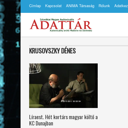
Címlap
Kapcsolat
ANIMA Társaság
Rólunk
Adatkez
KRUSOVSZKY DÉNES
Líraest. Hét kortárs magyar költő a
KC Dunajban