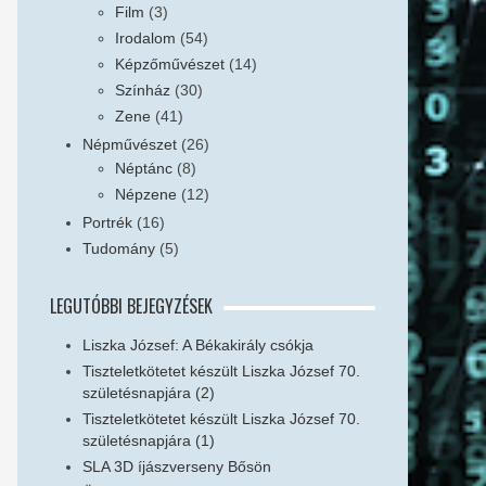
Film
(3)
Irodalom
(54)
Képzőművészet
(14)
Színház
(30)
Zene
(41)
Népművészet
(26)
Néptánc
(8)
Népzene
(12)
Portrék
(16)
Tudomány
(5)
LEGUTÓBBI BEJEGYZÉSEK
Liszka József: A Békakirály csókja
Tiszteletkötetet készült Liszka József 70.
születésnapjára (2)
Tiszteletkötetet készült Liszka József 70.
születésnapjára (1)
SLA 3D íjászverseny Bősön