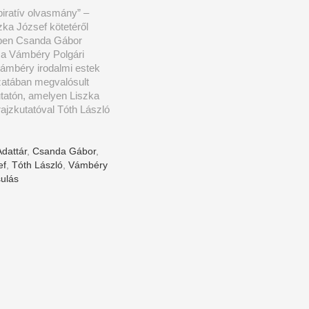
spiratív olvasmány” –
ka József kötetéről
ben Csanda Gábor
 a Vámbéry Polgári
ámbéry irodalmi estek
zatában megvalósult
atón, amelyen Liszka
ajzkutatóval Tóth László
Adattár
,
Csanda Gábor
,
ef
,
Tóth László
,
Vámbéry
sulás