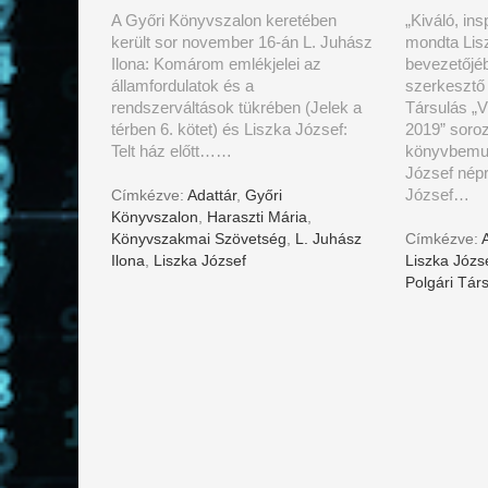
A Győri Könyvszalon keretében
„Kiváló, in
került sor november 16-án L. Juhász
mondta Lisz
Ilona: Komárom emlékjelei az
bevezetőjé
államfordulatok és a
szerkesztő
rendszerváltások tükrében (Jelek a
Társulás „V
térben 6. kötet) és Liszka József:
2019” soro
Telt ház előtt……
könyvbemut
József népr
József…
Címkézve:
Adattár
,
Győri
Könyvszalon
,
Haraszti Mária
,
Könyvszakmai Szövetség
,
L. Juhász
Címkézve:
Ilona
,
Liszka József
Liszka Józs
Polgári Tár