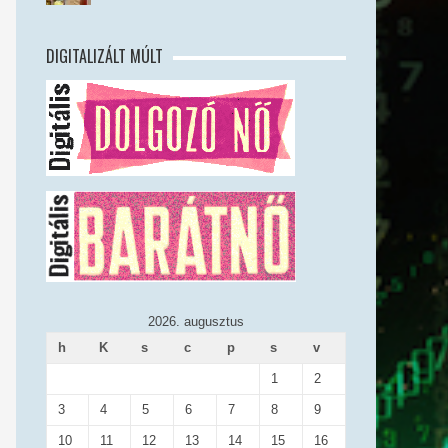
DIGITALIZÁLT MÚLT
2026. augusztus
h
K
s
c
p
s
v
1
2
3
4
5
6
7
8
9
10
11
12
13
14
15
16