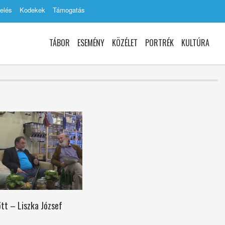
elés
Kodekek
Támogatás
TÁBOR
ESEMÉNY
KÖZÉLET
PORTRÉK
KULTÚRA
őtt – Liszka József