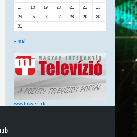
17
18
19
20
21
22
23
24
25
26
27
28
29
30
31
« máj
www.televizio.sk
ebb