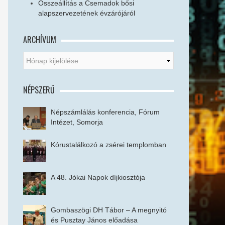
Összeállítás a Csemadok bősi
alapszervezetének évzárójáról
ARCHÍVUM
NÉPSZERŰ
Népszámlálás konferencia, Fórum
Intézet, Somorja
Kórustalálkozó a zsérei templomban
A 48. Jókai Napok díjkiosztója
Gombaszögi DH Tábor – A megnyitó
és Pusztay János előadása