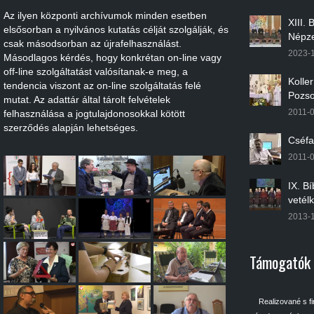
Az ilyen központi archívumok minden esetben
XIII.
elsősorban a nyilvános kutatás célját szolgálják, és
Népze
csak másodsorban az újrafelhasználást.
2023-
Másodlagos kérdés, hogy konkrétan on-line vagy
off-line szolgáltatást valósítanak-e meg, a
Kolle
tendencia viszont az on-line szolgáltatás felé
Pozso
mutat. Az adattár által tárolt felvételek
2011-
felhasználása a jogtulajdonosokkal kötött
szerződés alapján lehetséges.
Cséfa
2011-
IX. B
vetél
2013-
Támogatók
Realizované s f