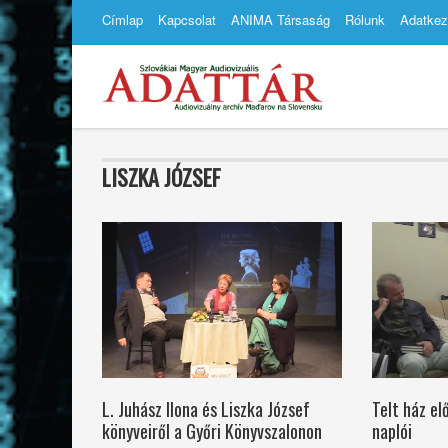
Címlap
Kapcsolat
ANIMA Társaság
Rólunk
Adatkez
LISZKA JÓZSEF
L. Juhász Ilona és Liszka József
Telt ház el
könyveiről a Győri Könyvszalonon
naplói