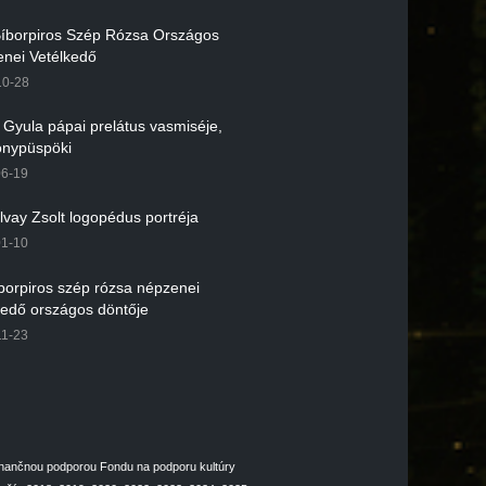
 Bíborpiros Szép Rózsa Országos
nei Vetélkedő
10-28
r Gyula pápai prelátus vasmiséje,
nypüspöki
06-19
lvay Zsolt logopédus portréja
01-10
íborpiros szép rózsa népzenei
kedő országos döntője
11-23
inančnou podporou Fondu na podporu kultúry