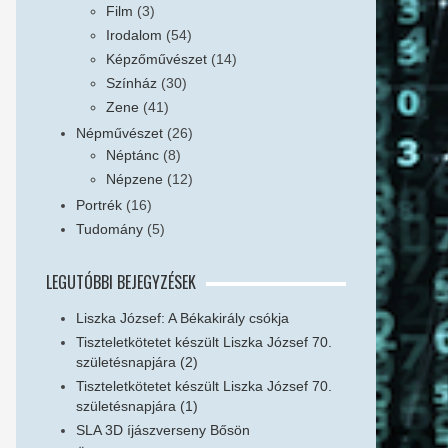
Film
(3)
Irodalom
(54)
Képzőművészet
(14)
Színház
(30)
Zene
(41)
Népművészet
(26)
Néptánc
(8)
Népzene
(12)
Portrék
(16)
Tudomány
(5)
LEGUTÓBBI BEJEGYZÉSEK
Liszka József: A Békakirály csókja
Tiszteletkötetet készült Liszka József 70.
születésnapjára (2)
Tiszteletkötetet készült Liszka József 70.
születésnapjára (1)
SLA 3D íjászverseny Bősön