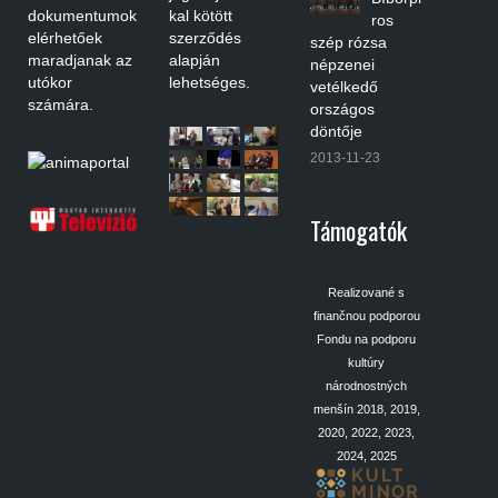
dokumentumok
kal kötött
ros
elérhetőek
szerződés
szép rózsa
maradjanak az
alapján
népzenei
utókor
lehetséges.
vetélkedő
számára.
országos
döntője
2013-11-23
Támogatók
Realizované s
finančnou podporou
Fondu na podporu
kultúry
národnostných
menšín 2018, 2019,
2020, 2022, 2023,
2024, 2025