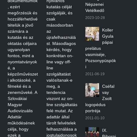
dokumentumok
nyilvános
Népzenei
, ezért
kutatás célját
Vetélkedő
megőrzésük és
szolgálják, és
2023-10-28
hozzáférhetővé
csak
tételük a jövő
másodsorban
Koller
számára a
az
Gyula
kutatás és az
újrafelhasználá
pápai
oktatás céljaira
st. Másodlagos
prelátus
ugyanolyan
kérdés, hogy
vasmiséje,
fontos, mint a
konkrétan on-
Pozsonypüspök
nyomtatványok
line vagy off-
i
é, a
line
képzőművészet
szolgáltatást
2011-06-19
i alkotásoké, a
valósítanak-e
filmeké és a
meg, a
Cséfal
zeneműveké. A
tendencia
vay
Szlovákiai
viszont az on-
Zsolt
Magyar
line szolgáltatás
logopédus
Audiovizuális
felé mutat. Az
portréja
Adattár
adattár által
2011-01-10
működésének
tárolt felvételek
célja, hogy
felhasználása a
IX.
ezek a
jogtulajdonosok
Bíborpi