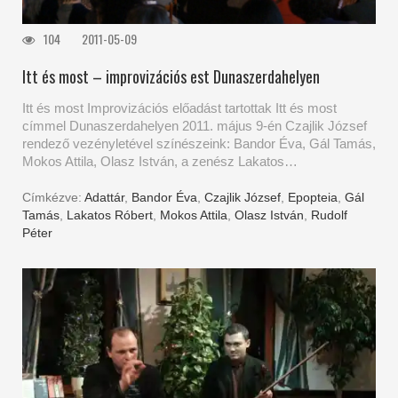
104
2011-05-09
Itt és most – improvizációs est Dunaszerdahelyen
Itt és most Improvizációs előadást tartottak Itt és most
címmel Dunaszerdahelyen 2011. május 9-én Czajlik József
rendező vezényletével színészeink: Bandor Éva, Gál Tamás,
Mokos Attila, Olasz István, a zenész Lakatos…
Címkézve:
Adattár
,
Bandor Éva
,
Czajlik József
,
Epopteia
,
Gál
Tamás
,
Lakatos Róbert
,
Mokos Attila
,
Olasz István
,
Rudolf
Péter