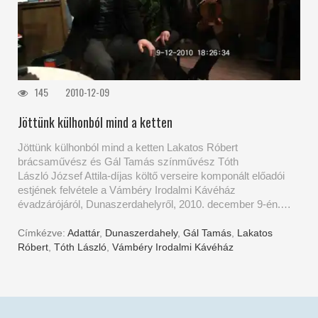
145
2010-12-09
Jöttünk külhonból mind a ketten
Jöttünk külhonból mind a ketten Lakatos Róbert
brácsaművész és Gál Tamás színművész Tóth
László József Attila-díjas költő verseire komponált előadói
estjének felvétele a Vámbéry Irodalmi Kávéház
évadzárójáról, Dunaszerdahelyről, 2010. december 9-én.…
Címkézve:
Adattár
,
Dunaszerdahely
,
Gál Tamás
,
Lakatos
Róbert
,
Tóth László
,
Vámbéry Irodalmi Kávéház