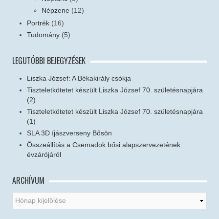
Népzene
(12)
Portrék
(16)
Tudomány
(5)
LEGUTÓBBI BEJEGYZÉSEK
Liszka József: A Békakirály csókja
Tiszteletkötetet készült Liszka József 70. születésnapjára
(2)
Tiszteletkötetet készült Liszka József 70. születésnapjára
(1)
SLA 3D íjászverseny Bősön
Összeállítás a Csemadok bősi alapszervezetének
évzárójáról
ARCHÍVUM