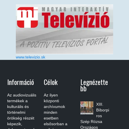
www.televizio.sk
Információ
Célok
Legnézette
Bb
Az audiovizuális
Az ilyen
termékek a
központi
XIII.
kulturális és
archívumok
Bíborpi
történelmi
minden
ros
örökség részét
esetben
Szép Rózsa
képezik,
elsősorban a
Országos