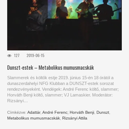
127
2019-06-15
Dunszt-estek – Metabolikus mumusmacskák
Slammerek és költők estje 2019. június 15-én 18 órától a
dunaszerdahelyi NFG Klubban a DUNSZT-estek sorozat
rendezvényeként. Vendégek: André Ferenc költő, slammer;
Horváth Benji költő, slammer; VJ Lamaskier. Moderátor:
Rizsányi…
Címkézve:
Adattár
,
André Ferenc; Horváth Benji
,
Dunszt
,
Metabolikus mumusmacskák
,
Rizsányi Attila