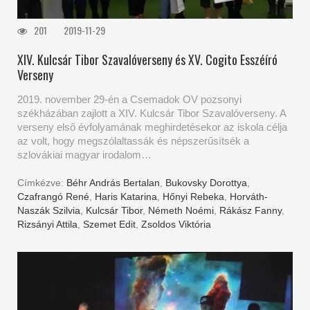
201
2019-11-29
XIV. Kulcsár Tibor Szavalóverseny és XV. Cogito Esszéíró
Verseny
2019. november 29-én a Csemadok OV pozsonyi
székházában zajlott a XIV. Kulcsár Tibor Szavalóverseny. A
verseny első évfolyamának meghirdetésekor az iskola célja
az volt, hogy megszólaltassák és népszerűsítsék a
szlovákiai magyar irodalom…
Címkézve:
Béhr András Bertalan
,
Bukovsky Dorottya
,
Czafrangó René
,
Haris Katarina
,
Hőnyi Rebeka
,
Horváth-
Naszák Szilvia
,
Kulcsár Tibor
,
Németh Noémi
,
Rákász Fanny
,
Rizsányi Attila
,
Szemet Edit
,
Zsoldos Viktória