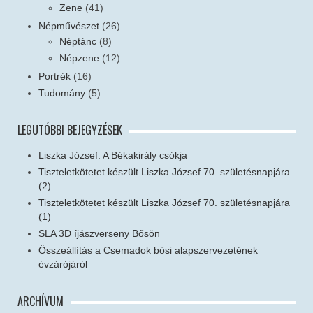
Zene
(41)
Népművészet
(26)
Néptánc
(8)
Népzene
(12)
Portrék
(16)
Tudomány
(5)
LEGUTÓBBI BEJEGYZÉSEK
Liszka József: A Békakirály csókja
Tiszteletkötetet készült Liszka József 70. születésnapjára
(2)
Tiszteletkötetet készült Liszka József 70. születésnapjára
(1)
SLA 3D íjászverseny Bősön
Összeállítás a Csemadok bősi alapszervezetének
évzárójáról
ARCHÍVUM