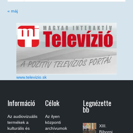
« máj
www.televizio.sk
Információ
Célok
Legnézette
Bb
Az audiovizuális
Az ilyen
termékek a
központi
XIII.
kulturális és
archívumok
Bíborpi