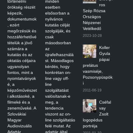
történelmi
minden
ros
örökség részét
esetben
Szép Rózsa
képezik,
elsősorban a
Országos
dokumentumok
nyilvános
Népzenei
, ezért
kutatás célját
Vetélkedő
megőrzésük és
szolgálják, és
2023-10-28
hozzáférhetővé
csak
tételük a jövő
másodsorban
Koller
számára a
az
Gyula
kutatás és az
újrafelhasználá
pápai
oktatás céljaira
st. Másodlagos
prelátus
ugyanolyan
kérdés, hogy
vasmiséje,
fontos, mint a
konkrétan on-
Pozsonypüspök
nyomtatványok
line vagy off-
i
é, a
line
képzőművészet
szolgáltatást
2011-06-19
i alkotásoké, a
valósítanak-e
filmeké és a
meg, a
Cséfal
zeneműveké. A
tendencia
vay
Szlovákiai
viszont az on-
Zsolt
Magyar
line szolgáltatás
logopédus
Audiovizuális
felé mutat. Az
portréja
Adattár
adattár által