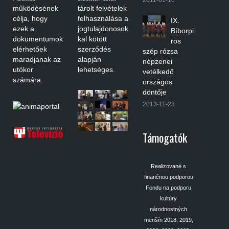
2011-01-10
működésének
tárolt felvételek
célja, hogy
felhasználása a
IX.
ezek a
jogtulajdonosok
Bíborpi
dokumentumok
kal kötött
ros
elérhetőek
szerződés
szép rózsa
maradjanak az
alapján
népzenei
utókor
lehetséges.
vetélkedő
számára.
országos
döntője
2013-11-23
Támogatók
Realizované s
finančnou podporou
Fondu na podporu
kultúry
národnostných
menšín 2018, 2019,