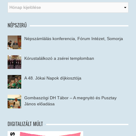
NÉPSZERŰ
Népszámlálás konferencia, Fórum Intézet, Somorja
Kórustalálkozó a zsérei templomban
A 48. Jókai Napok díjkiosztója
Gombaszögi DH Tábor – A megnyitó és Pusztay
János előadása
DIGITALIZÁLT MÚLT