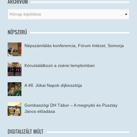
ARCHÍVUM
NÉPSZERŰ
Népszámlálás konferencia, Fórum Intézet, Somorja
Kórustalálkozó a zsérei templomban
A 48. Jókai Napok díjkiosztója
Gombaszögi DH Tábor – A megnyitó és Pusztay
János előadása
DIGITALIZÁLT MÚLT