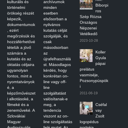
kulturális és
archívumok
Bíborpi
történelmi
minden
ros
örökség részét
esetben
Szép Rózsa
képezik,
elsősorban a
Országos
dokumentumok
nyilvános
Népzenei
, ezért
kutatás célját
Vetélkedő
megőrzésük és
szolgálják, és
2023-10-28
hozzáférhetővé
csak
tételük a jövő
másodsorban
Koller
számára a
az
Gyula
kutatás és az
újrafelhasználá
pápai
oktatás céljaira
st. Másodlagos
prelátus
ugyanolyan
kérdés, hogy
vasmiséje,
fontos, mint a
konkrétan on-
Pozsonypüspök
nyomtatványok
line vagy off-
i
é, a
line
képzőművészet
szolgáltatást
2011-06-19
i alkotásoké, a
valósítanak-e
filmeké és a
meg, a
Cséfal
zeneműveké. A
tendencia
vay
Szlovákiai
viszont az on-
Zsolt
Magyar
line szolgáltatás
logopédus
Audiovizuális
felé mutat. Az
portréja