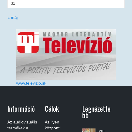
31
« máj
www.televizio.sk
Információ
Célok
Legnézette
Bb
Az audiovizuális
Az ilyen
termékek a
központi
XIII.