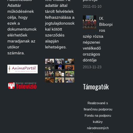
Adattár
adattár által
2011-01-10
működésének
tárolt felvételek
célja, hogy
felhasználása a
IX.
ezek a
jogtulajdonosok
Bíborpi
dokumentumok
kal kötött
ros
elérhetőek
szerződés
szép rózsa
maradjanak az
alapján
népzenei
utókor
lehetséges.
vetélkedő
számára.
országos
döntője
2013-11-23
Támogatók
Realizované s
finančnou podporou
Fondu na podporu
kultúry
národnostných