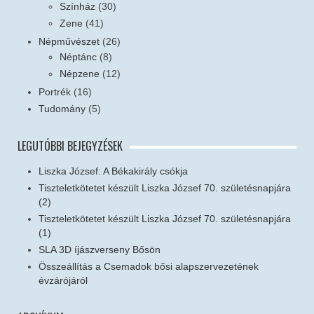
Színház
(30)
Zene
(41)
Népművészet
(26)
Néptánc
(8)
Népzene
(12)
Portrék
(16)
Tudomány
(5)
LEGUTÓBBI BEJEGYZÉSEK
Liszka József: A Békakirály csókja
Tiszteletkötetet készült Liszka József 70. születésnapjára
(2)
Tiszteletkötetet készült Liszka József 70. születésnapjára
(1)
SLA 3D íjászverseny Bősön
Összeállítás a Csemadok bősi alapszervezetének
évzárójáról