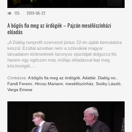
115
2019-06-22
A bőgős fia meg az ördögök – Pajzán mesélőszínházi
előadás
„A Dialóg nonprofit szervezet június 22-én újabb bemutatóra
készül. Ezúttal azonban nem a szlovákiai magyar
társadalom történetének bizonyos epizódjait dolgozza fel,
hanem egy egészen más műfajú előadással lepi meg
közönségét.…
Címkézve:
A bőgős fia meg az ördögök
,
Adattár
,
Dialóg no.
,
Fandl Ferenc
,
Hircsu Mariann
,
mesélőszínház
,
Soóky László
,
Varga Emese