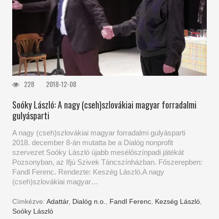
228
2018-12-08
Soóky László: A nagy (cseh)szlovákiai magyar forradalmi
gulyásparti
A nagy (cseh)szlovákiai magyar forradalmi gulyásparti
2018. december 8-án mutatta be a Dialóg nonprofit
szervezet Soóky László újabb mesélőszínpadi játékát
Pozsonyban, az Ifjú Szivek Táncszínházban. Főszerepben:
Fandl Ferenc. Rendezte: Keszég László.A nagy
(cseh)szlovákiai magyar…
Címkézve:
Adattár
,
Dialóg n.o.
,
Fandl Ferenc
,
Kezség László
,
Soóky László